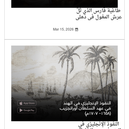
طاغية فارس الذي ثَلَّ
عرش المغول في دهلي
وترك الهند فريسة سهلة
للإنجليز
Mar 15, 2026
النفوذ الإنجليزي في