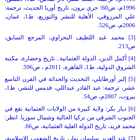
1996م، ص60؛ جري برون، تاريخ أوربا الحديث، ترجمة:
علي المرزوقي، الأهلية للنشر والتوزيع، ط1، عمان،
2006م، ص526.
[3] محمد عبد اللطيف البحراوي، المرجع السابق،
ص213.
[4] أكمل الدين، الدولة العثمانية.. تاريخ وحضارة، مكتبة
الشروق الدولية، ط1، القاهرة، 2011م ، ص596.
[5] إلبر أورطايلي، التحديث والحداثة في القرن التاسع
عشر، ترجمة: عبد القادر عبداللي، قدمس للنشر، ط1،
بيروت، 2007م، ص54.
[6] ديار بكر: ولاية كبيرة من الولايات العثمانية تقع في
الجنوب الشرقي من تركيا الحالية وشمال سوريا. انظر:
محمد فريد، تاريخ الدولة العلية العثمانية، ص66.
[7] عبد العزيز سليمان نوار، تاريخ الشعوب الإسلامية،