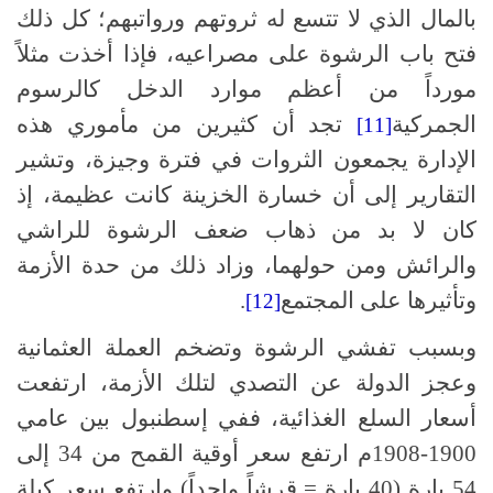
بالمال الذي لا تتسع له ثروتهم ورواتبهم؛ كل ذلك
فتح باب الرشوة على مصراعيه، فإذا أخذت مثلاً
مورداً من أعظم موارد الدخل كالرسوم
الجمركية
تجد أن كثيرين من مأموري هذه
[11]
الإدارة يجمعون الثروات في فترة وجيزة، وتشير
التقارير إلى أن خسارة الخزينة كانت عظيمة، إذ
كان لا بد من ذهاب ضعف الرشوة للراشي
والرائش ومن حولهما، وزاد ذلك من حدة الأزمة
وتأثيرها على المجتمع
.
[12]
وبسبب تفشي الرشوة وتضخم العملة العثمانية
وعجز الدولة عن التصدي لتلك الأزمة، ارتفعت
أسعار السلع الغذائية، ففي إسطنبول بين عامي
1900-1908م ارتفع سعر أوقية القمح من 34 إلى
54 بارة (40 بارة = قرشاً واحداً) وارتفع سعر كيلة