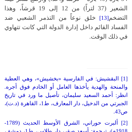
الشعير (37 لتراً) من 12 إلى 19 قرشاً، وهذا
التضخم
خلق نوعاً من التذمر الشعبي ضد
[13]
الفساد القائم داخل إدارة الدولة التي كانت تتهاوي
في ذلك الوقت.
[1] البقشيش: في الفارسية «بخشيش»، وهي العطية
والمنحة والهدية يأخذها العامل أو الخادم فوق أجره.
انظر: أحمد السعيد سليمان، تأصيل ما ورد في تاريخ
الجبرتي من الدخيل، دار المعارف، ط1، القاهرة (د.ت)،
ص43.
[2] ألبرت حوراني، الشرق الأوسط الحديث (1789-
1918م)، ترجمة: أسعد صقر، دار طلاس، ط1، دمشق،