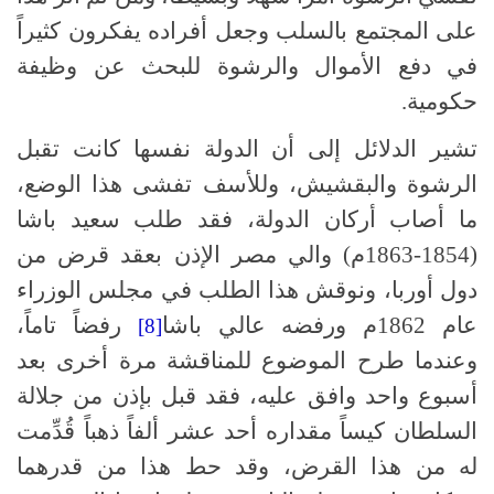
على المجتمع بالسلب وجعل أفراده يفكرون كثيراً
في دفع الأموال والرشوة للبحث عن وظيفة
حكومية.
تشير الدلائل إلى أن الدولة نفسها كانت تقبل
الرشوة والبقشيش، وللأسف تفشى هذا الوضع،
ما أصاب أركان الدولة، فقد طلب سعيد باشا
(1854-1863م) والي مصر الإذن بعقد قرض من
دول أوربا، ونوقش هذا الطلب في مجلس الوزراء
عام 1862م ورفضه عالي باشا
رفضاً تاماً،
[8]
وعندما طرح الموضوع للمناقشة مرة أخرى بعد
أسبوع واحد وافق عليه، فقد قبل بإذن من جلالة
السلطان كيساً مقداره أحد عشر ألفاً ذهباً قُدِّمت
له من هذا القرض، وقد حط هذا من قدرهما