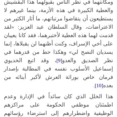
ومكانتهما في نظر الناس بقبولهما هذا البقشيش
والعطية الكبيرة في هذه الأزمة، بينما غيرهم لا
يستطيعون أن يتقاضوا مرتباتهم، ما أثار الكثير من
الاعتراضات، وقال السلطان عبد العزيز: «لقد
قدمت لهما هذه العطية لأختبرهما، فقد كانا يعيبان
على أخي الإسراف، وكنت أظنهما لن يقبلاها، إنما
يسديان النصح لي» وهكذا حط من قدرهما في
نظر الصديق والعدو
، وقد اتبع الخديوي
[9]
إسماعيل الأسلوب نفسه في المطالبة بإصدار
فرمان خاص بوراثة العرش لأكبر أبنائه من
بعده
.
[10]
هذا الخلل الذي كان سائداً في الإدارة وعدم
اطمئنان موظفي الحكومة على مراكزهم
الوظيفية واضطرارهم إلى استرضاء رؤسائهم