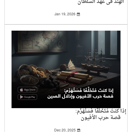
الهند في عهد السلطان
أورانجزيب (1658-
1707م)
Jan 19, 2026
إذا كنتَ مُتَخَلِّفًا فَسَتُهْزَم:
قصة حرب الأفيون
وإذلال الصين
Dec 20, 2025