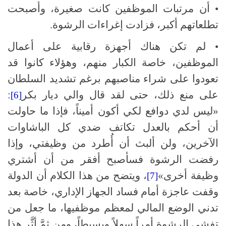
• أن مرتبات الموظفين كانت صغيرة، وأصبحت
تطلعاتهم أكبر، فزادت إغراءات الرشوة.
• لم تكن هناك أجهزة رقابية على أعمال
الموظفين، خاصة الكبار منهم، وهؤلاء كانوا قد
تعودوا على شراء مناصبهم برغم تشديد السلطان
على منع ذلك، حتى لقد قال والي ديار بكر
:
[6]
«ليس لدي دوافع لكي أكون أميناً، فإذا ما حاولت
أن أحكم بالعدل تكاتف ضدي كل الباشاوات
الآخرين، ولن ألبث أن أُطرد من وظيفتي، وإذا
رفضت الرشوة فسأصبح أفقر من أن أشتري
وظيفة أخرى»
، ويتضح من هذا الكلام أن الدولة
[7]
وقفت عاجزة أمام فساد الجهاز الإداري، خاصة بعد
تدني الوضع المالي لمعظم موظفيها، ما جعل من
تفشي الرشوة أمراً سهلاً وبسيطاً، ومن ثمَّ أثَّر هذا