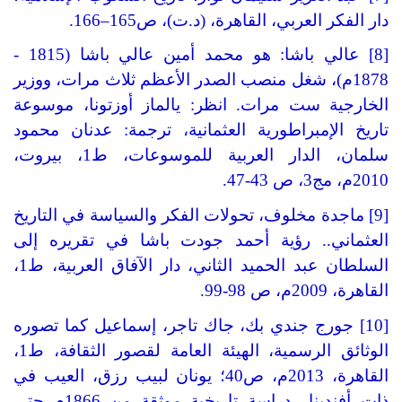
دار الفكر العربي، القاهرة، (د.ت)، ص165–166.
[8] عالي باشا: هو محمد أمين عالي باشا (1815 -
1878م)، شغل منصب الصدر الأعظم ثلاث مرات، ووزير
الخارجية ست مرات. انظر: يالماز أوزتونا، موسوعة
تاريخ الإمبراطورية العثمانية، ترجمة: عدنان محمود
سلمان، الدار العربية للموسوعات، ط1، بيروت،
2010م، مج3، ص 43-47.
[9] ماجدة مخلوف، تحولات الفكر والسياسة في التاريخ
العثماني.. رؤية أحمد جودت باشا في تقريره إلى
السلطان عبد الحميد الثاني، دار الآفاق العربية، ط1،
القاهرة، 2009م، ص 98-99.
[10] جورج جندي بك، جاك تاجر، إسماعيل كما تصوره
الوثائق الرسمية، الهيئة العامة لقصور الثقافة، ط1،
القاهرة، 2013م، ص40؛ يونان لبيب رزق، العيب في
ذات أفندينا.. دراسة تاريخية موثقة من 1866م حتى