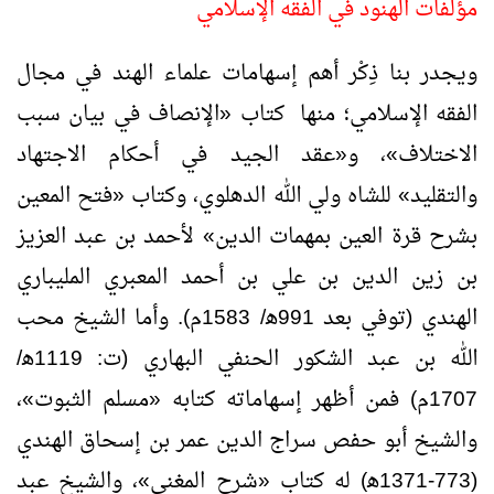
مؤلفات الهنود في الفقه الإسلامي
ويجدر بنا ذِكْر أهم إسهامات علماء الهند في مجال
الفقه الإسلامي؛ منها كتاب «الإنصاف في بيان سبب
الاختلاف»، و«عقد الجيد في أحكام الاجتهاد
والتقليد» للشاه ولي الله الدهلوي، وكتاب «فتح المعين
بشرح قرة العين بمهمات الدين» لأحمد بن عبد العزيز
بن زين الدين بن علي بن أحمد المعبري المليباري
الهندي (توفي بعد 991ﻫ/ 1583م). وأما الشيخ محب
الله بن عبد الشكور الحنفي البهاري (ت: 1119ﻫ/
1707م) فمن أظهر إسهاماته كتابه «مسلم الثبوت»،
والشيخ أبو حفص سراج الدين عمر بن إسحاق الهندي
(773-1371ﻫ) له كتاب «شرح المغنى»، والشيخ عبد