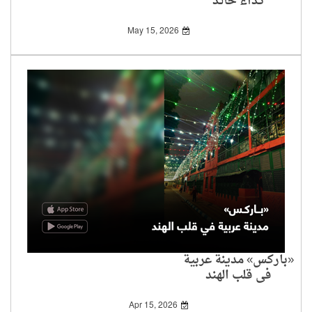
نـداء خالـد
May 15, 2026
«باركس» مدينة عربية
في قلب الهند
Apr 15, 2026