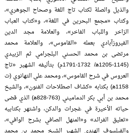
والذيل والصلة لكتاب تاج اللغة وصحاح الجوهري»،
وكتاب «مجمع البحرين في اللغة»، و«كتاب العباب
الزاخر واللباب الفاخر»، والعلامة مجد الدين
الفيروزآبادي بعمله «القاموس»، والعلامة محمد
مرتضى بن محمد الحسني البلجرامي ثم الزبيدي
(1145-1205ﻫ/ 1732-1791م) بتأليفه الشهير «تاج
العروس في شرح القاموس»، ومحمد علي التهانوي (ت
1158ﻫ) بكتابه «كشاف اصطلاحات الفنون»، والشيخ
محمد بن أبي بكر الدماميني (763-828ﻫ) الذي قضى
حياته الأخيرة في غجرات والدكن، واشتهر بكتابيه
«تعليق الفرائد» و«المنهل الصافي بشرح الوافي»،
والفيلسوف الهندي الشهير الشيخ محمد بن محمد