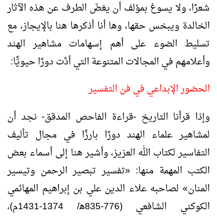
شعرًا، ولا يسوغ بمؤلف أن يغضّ الطرف عن هذه الآثار
الخالدة ويبخس حقها، وها أنا أذكرها هنا بالإيجاز، مع
تسليط الضوء على أهم إسهامات مشاهير الهند
وأعلامهم في المجالات المتنوعة التي أدَّت دورًا حيويًّا:
الحضور الإبداعي في فن التفسير
وإذا قرأنا التاريخ -قراءة الفاحص المدقق- نجد أن
لمشاهير علماء الهند دورًا بارزًا في مجال تأليف
التفاسير لكتاب الله العزيز، وأشير هنا إلى أسماء بعض
الكتب المهمة منها: «تفسير تبصير الرحمن وتيسير
المنان» لصاحبه علاء الدين علي بن إبراهيم المهائمي
الكوكني الشافعي (776-835ﻫ/ 1374-1431م)،