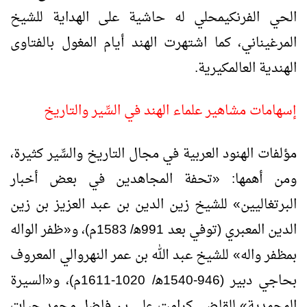
الحي الفرنكيمحلي له حاشية على الهداية للشيخ
المرغيناني، كما اشتهرت الهند أيام المغول بالفتاوى
الهندية العالمكيرية.
إسهامات مشاهير علماء الهند في السِّير والتاريخ
مؤلفات الهنود العربية في مجال التاريخ والسِّير كثيرة،
ومن أهمها: «تحفة المجاهدين في بعض أخبار
البرتغاليين» للشيخ زين الدين بن عبد العزيز بن زين
الدين المعبري (توفي بعد 991ﻫ/ 1583م)، و«ظفر الواله
بمظفر واله» للشيخ عبد الله بن عمر النهروالي المعروف
بحاجي دبير (946-1540ﻫ/ 1020-1611م)، و«السيرة
المحمدية» للقاضي كرامت علي بن فاضل محمد حيات