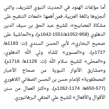
أما مؤلفات الهنود في الحديث النبوي الشريف، والتي
أنجزوها باللغة العربية، فمن أهمها: «لمعات التنقيح على
مشكاة المصابيح»، للشيخ عبد الحق بن سيف الدين
الدهلوي (958-1052ﻫ/1551-1642م)، و«الحاشية على
صحيح البخاري»، لأبي الحسن السندي (ت: 1183ﻫ/
1727م)، و«المسوى» للشاه ولي الله الدهلوي،
و«المحلى» للشيخ سلام الله (ت: 1129ﻫ/ 1716م)،
و«مشارق الأنوار النبوية من صحاح الأخبار
المصطفوية» للإمام حسن بن الحسن الصغاني اللاهوري
(577-650ﻫ/ 1174-1262م)، و«كنز العمال من سنن
الأقوال والأفعال» للشيخ علي المتقي البرهانبوري.