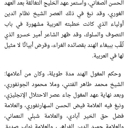
الحسن الصغاني، واستمر عهد الخليج التغالقة بعد العهد
الغوري، وقد نبغ في ذلك العصر الشيخ نظام الدين
أولياء الذي كانت خطبته العربية مشهورة في باب
التصوف والسلوك، وقد ظهر الشاعر أمير خسرو الذي
لُقِّب بببغاء الهند بقصائده الغراء، وقرض أبياتًا لا مثيل
لها في العربية.
وحكم المغول الهند مدة طويلة، وكان من أعلامها:
الشيخ محمد طاهر الفتني، وملا محمود الجونفوري،
وبعد نهاية عهد المغول جاء عصر الاحتلال الإنجليزي،
ونبغ فيه العلامة فيض الحسن السهارنفوري، والعلامة
فضل حق الخير آبادي، والعلامة شبلي النعماني،
والعلامة حميد الدين الفراهي، والعلامة نواب صديق