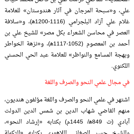
علي، و«سبحة المرجان في آثار هندوستان» للعلامة
غلام علي آزاد البلجرامي (1116-1200ﻫ)، و«سلافة
العصر في محاسن الشعراء بكل مصر» للشيخ علي بن
أحمد بن المعصوم (1052-1117ﻫ)، و«نزهة الخواطر
وبهجة المسامع والنواظر» للعلامة عبد الحي الحسني
اللكنوي.
في مجال علمي النحو والصرف واللغة
اشتهر في علمي النحو والصرف واللغة مؤلفون هنديون،
منهم القاضي شهاب الدين بن شمس الدين الدولت
آبادي (ت 849ﻫ/ 1445م) بكتابه «إرشاد النحو»،
والشيخ حسن الصغاني اللاهوري بكتابه «التكملة