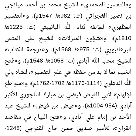
و«التفسير المحمدي» للشيخ محمد بن أحمد ميانجي
بن نصير الغجراتي (ت: 982ﻫ/ 1547م)، و«التفسير
المظهري» لمؤلفه ثناء الله البانيبتي (ت: 1225ﻫ/
1810م)، و«شؤون المنزلات» للشيخ علي المتقي
البرهانبوري (ت: 975ﻫ/ 1568م)، و«ترجمة الكتاب»
للشيخ محب الله آبادي (ت: 1058ﻫ/ 1548م)، و«فتح
الخبير بما لا بد من حفظه في علم التفسير»، للشاه ولي
الله الدهلوي (1114-1176ﻫ/ 1702-1762م)، و«سواطع
الإلهام» لأبي الفيض فيضي بن مبارك الناجوري الأكبر
آبادي (954-1004ﻫ)، و«غيض من فيض» للشيخ عبد
الأحد بن إمام علي آبادي، و«فتح البيان في مقاصد
القرآن»، للأمير صديق حسن خان القنوجي (1248-