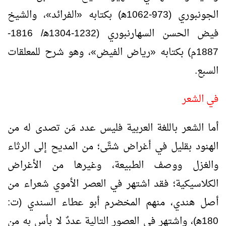
الجونبوري (973-1062ﻫ) بكتابه «الفرائد»، والشيخ
فيض الحسن السهارنبوري (1232-1304ﻫ/ 1816-
1887م) بكتابه «رياض الفيض»، وهو شرح للمعلقات
السبع.
في الشعر
أما الشعر باللغة العربية فليس عدد مَن تصدى له من
الهنود بقليل في أغراض شتَّى؛ من المديح إلى الرثاء
والغزل ووصف الطبيعة، وغيرها من الأغراض
الكلاسيكية؛ فقد اشتهر في العصر الأموي شعراء من
أصل هندي، منهم المخضرم أبو عطاء السندي (ت:
180ﻫ)، واشتهر في العصور التالية عددٌ لا بأس به من