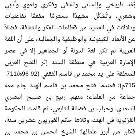
بُعْد تاريخي وإنساني وثقافي وفكري ولغوي وأدبي
وشعري، وتُشكِّل مشهدًا محترمًا مفعمًا بفاعليات
ودلالات في العديد من قطاعات الفكر والثقافة، فضلاً
عن الأبعاد الكينونية والوظيفية والجمالية، على أن اللغة
العربية لم تكن لغة الدولة أو الجماهير إلا في عصر
الإمارة العربية في منطقة السند إثر الفتح العربي
للمنطقة على يد محمد بن قاسم الثقفي (92-96ﻫ/711-
715م)؛ فعندما فتح محمد بن قاسم الهند جاء معه
جماعة من العلماء؛ منهم: ربيع بن صبيح البصري
السعدي، وحباب بن فضالة التابعي، ثم قامت الحكومة
الغزنوية في الهند، وتلاها حكم الغوريون عشرين سنة،
فكان من أبرز علمائها: الشيخ الحسن بن محمد بن