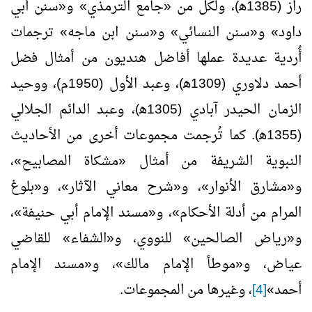
راز (1385ﻫ)، ولكل من «جامع الترمذي» و«سنن أبي
داود» و«سنن النسائي» و«سنن ابن ماجه» ترجمات
أُردية عديدة عملها أفاضل هنديون من أمثال فضل
أحمد دلاوري (1309ﻫ)، وعبد الأول (1950م)، ووحيد
الزمان الحيدر آبادي (1305ﻫ)، وعبد الدائم الجلالي
(1355ﻫ). كما تُرجمت مجموعات أخرى من الأحاديث
النبوية الشريفة من أمثال «مشكاة المصابيح»،
و«مشارق الأنوار»، و«شرح معاني الآثار»، و«بلوغ
المرام من أدلة الأحكام»، و«مسند الإمام أبي حنيفة»،
و«رياض الصالحين» للنووي، و«الشفاء» للقاضي
عياض، و«موطأ الإمام مالك»، و«مسند الإمام
أحمد»
[4]
، وغيرها من المجموعات.