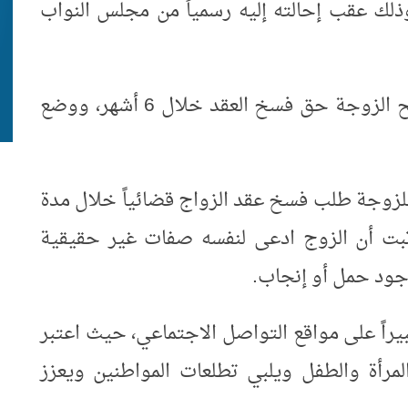
ذلك عقب إحالته إليه رسمياً من مجلس النواب
ويتضمن القانون مفاجآت عدة، أبرزها منح الزوجة حق فسخ العقد خلال 6 أشهر، ووضع
لزوجة طلب فسخ عقد الزواج قضائياً خلال مدة
قد، إذا ثبت أن الزوج ادعى لنفسه صفات غير حقيقية
ود حمل أو إنجاب.
بيراً على مواقع التواصل الاجتماعي، حيث اعتبر
المرأة والطفل ويلبي تطلعات المواطنين ويعزز