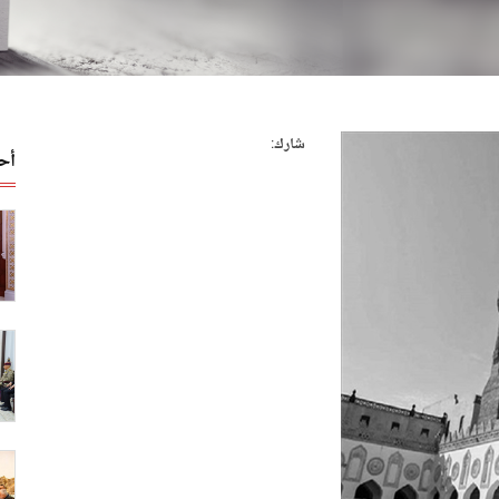
شارك:
أح