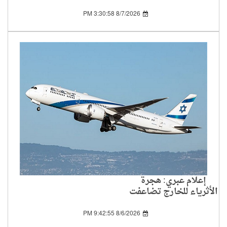
في العالم الإسلامي
8/7/2026 3:30:58 PM
إعلام عبري: هجرة
الأثرياء للخارج تضاعفت
بين 2019 و2024
8/6/2026 9:42:55 PM