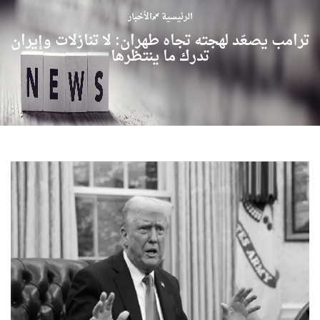
الرئيسية
الأخبار
ترامب يصعّد لهجته تجاه طهران: لا تنازلات وإيران
تدرك ما ينتظرها