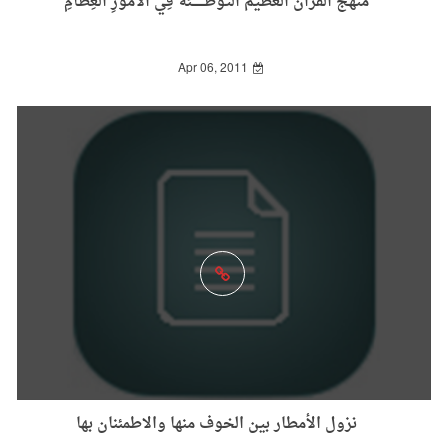
منهجُ القرآن العظيم التوطــــــئةُ فِي الْأُمُورِ الْعِظَامِ
Apr 06, 2011
نزول الأمطار بين الخوف منها والاطمئنان بها