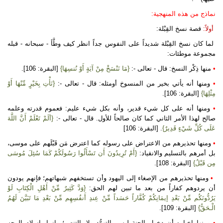
نماذج من هذه المنهجية:
أولاً:
قصة نسخ القِبْلة:
لما كان نسخ القِبْلة شديداً على النفوس جداً انظر كيف وطَّأ - سبحانه - قبله
مجموعة موطئات:
•
منها ذِكْر النسخ: قال - تعالى -:
{مَا نَنْسَخْ مِنْ آيَةٍ أَوْ نُنسِهَا}
[البقرة: 106].
•
ومنها أنه يأتي بخير من المنسوخ أومثله: قال - تعالى -:
{نَأْتِ بِخَيْرٍ مِّنْهَا أَوْ
مِثْلِهَا}
[البقرة: 106].
•
ومنها أنه على كل شيء قدير، وأنه بكل شيء عليم: فعموم قدرته وعلمه
صالح لهذا الأمر الثاني كما كان صالحاً للأول. قال - تعالى -:
{ألَمْ تَعْلَمْ أَنَّ اللَّهَ
عَلَى كُلِّ شَيْءٍ قَدِيرٌ}
. [البقرة: 106]
•
ومنها تحذيرهم من الاعتراض على رسوله كما اعترض مَن قَبْلَهم على موسى،
بل أمرهم بالتسليم والانقياد:
{أَمْ تُرِيدُونَ أَن تَسْأَلُوا رَسُولَكُمْ كَمَا سُئِلَ مُوسَى
مِن قَبْلُ}
[البقرة: 108].
•
ومنها تحذيرهم من الإصغاء إلى اليهود وأن تستخفهم شبهاتهم؛ فإنهم يودون
أن يردوهم كفاراً من بعد ما تبين لهم الحق:
{وَدَّ كَثِيرٌ مِّنْ أَهْلِ الْكِتَابِ لَوْ
يَرُدُّونَكُم مِّنْ بَعْدِ إيمَانِكُمْ كُفَّاراً حَسَداً مِّنْ عِندِ أَنفُسِهِم مِّنْ بَعْدِ مَا تَبَيَّنَ لَهُمُ
الْـحَقُّ}
[البقرة: 109].
•
ومنها إخباره أن دخول الجنة ليس بالتهوُّد ولا بالتنصر؛ وإنما بإسلام الوجه