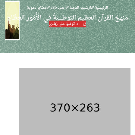
الرئيسية
ارشيف المجلة
العدد 285
قضايا دعوية
منهجُ القرآن العظيم التوطــــــئةُ فِي الْأُمُورِ الْعِظَامِ
. د. توفيق علي زبادي