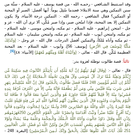
وقد اسـتنبط الشـافعي - رحمـه الله - من قصة يوسف - عليه السلام - سنَّة من
سنن التمكين وهي سنة الابتلاء؛ فعندما سُئِلَ يوماً: أيها أفضل: الصبر أو المحنة
أو التمكين؟ فقال الشافعي - رحمه الله -: التمكين درجة الأنبياء، ولا يكون
التمكين إلا بعد المحنة، فإذا امتُحن صبر، وإذا صبر مُكِّن، ألا ترى أن الله - عز و
جل - امتحن إبراهيم - عليه السلام - ثم مكنه، وامتحن موسى - عليه السلام -
ثم مكنه، وامتحن أيوب - عليه السلام - ثم مكنه، وامتحن سليمان - عليه السلام
- ثم مكنه وآتاه مُلكاً، والتمكين أفضل الدرجات. قال الله - عز وجل -:
{وَكَذَلِكَ
مَكَّنَّا لِيُوسُفَ فِي الأَرْضِ}
[يوسف: 56]، وأيوب - عليه السلام - بعد المحنة
[6]
العظيمة مُكِّن. قال الله - تعالى -:
{وَآتَيْنَاهُ أَهْلَهُ وَمِثْلَهُم مَّعَهُمْ}
[الأنبياء: ٤٨]
.
ثالثاً:
قصة طالوت توطئَة لغزوة بدر:
قال - تعالى -:
{وَقَالَ لَهُمْ نَبِيُّهُمْ إنَّ آيَةَ مُلْكِهِ أَن يَأْتِيَكُمُ التَّابُوتُ فِيهِ سَكِينَةٌ مِّن
رَّبِّكُمْ وَبَقِيَّةٌ مِّمَّا تَرَكَ آلُ مُوسَى وَآلُ هَارُونَ تَحْمِلُهُ الْـمَلائِكَةُ إنَّ فِي ذَلِكَ لآيَةً
لَّكُمْ إن كُنتُم مُّؤْمِنِينَ 248 فَلَمَّا فَصَلَ طَالُوتُ بِالْـجُنُودِ قَالَ إنَّ اللَّهَ مُبْتَلِيكُم بِنَهَرٍ
فَمَن شَرِبَ مِنْهُ فَلَيْسَ مِنِّي وَمَن لَّمْ يَطْعَمْهُ فَإنَّهُ مِنِّي إلاَّ مَنِ اغْتَرَفَ غُرْفَةً بِيَدِهِ
فَشَرِبُوا مِنْهُ إلاَّ قَلِيلاً مِّنْهُمْ فَلَمَّا جَاوَزَهُ هُوَ وَالَّذِينَ آمَنُوا مَعَهُ قَالُوا لا طَاقَةَ لَنَا
الْيَوْمَ بِجَالُوتَ وَجُنُودِهِ قَالَ الَّذِينَ يَظُنُّونَ أَنَّهُم مُّلاقُوا اللَّهِ كَم مِّن فِئَةٍ قَلِيلَةٍ غَلَبَتْ
فِئَةً كَثِيرَةً بِإذْنِ اللَّهِ وَاللَّهُ مَعَ الصَّابِرِينَ 249 وَلَـمَّا بَرَزُوا لِـجَالُوتَ وَجُنُودِهِ قَالُوا
رَبَّنَا أَفْرِغْ عَلَيْنَا صَبْراً وَثَبِّتْ أَقْدَامَنَا وَانصُرْنَا عَلَى الْقَوْمِ الْكَافِرِينَ 250فَهَزَمُوهُم
بِإذْنِ اللَّهِ وَقَتَلَ دَاوُدُ جَالُوتَ وَآتَاهُ اللَّهُ الْـمُلْكَ وَالْـحِكْمَةَ وَعَلَّمَهُ مِمَّا يَشَاءُ وَلَوْلا
دَفْعُ اللَّهِ النَّاسَ بَعْضَهُم بِبَعْضٍ لَّفَسَدَتِ الأَرْضُ وَلَكِنَّ اللَّهَ ذُو فَضْلٍ عَلَى الْعَالَمِينَ
251 تَلْكَ آيَاتُ اللَّهِ نَتْلُوهَا عَلَيْكَ بِالْـحَقِّ وَإنَّكَ لَـمِنَ الْـمُرْسَلِينَ}
[البقرة: 248 -