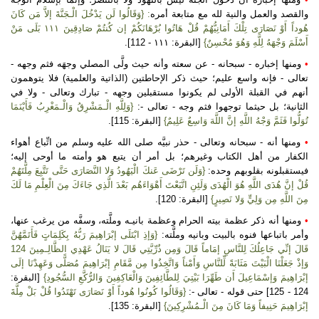
والقصد والعمل والنية لله مع متابعة أمره
: {وَقَالُوا لَن يَدْخُلَ الْـجَنَّةَ إلاَّ مَن كَانَ
هُوداً أَوْ نَصَارَى تِلْكَ أَمَانِيُّهُمْ قُلْ هَاتُوا بُرْهَانَكُمْ إن كُنتُمْ صَادِقِينَ ١١١ بَلَى مَنْ
أَسْلَمَ وَجْهَهُ لِلَّهِ وَهُوَ مُحْسِنٌ}
[البقرة: ١١١ - 112].
•
ومنها إخباره - سبحانه - عن سعته وأنه حيث ولَّى المصلي وجهَه فثم وجهه -
تعالى - فإنه واسع عليم؛ حيث ذكر الإحاطتين (الذاتية والعلمية) فلا يتوهمون
أنهم في القبلة الأولى لم يكونوا مستقبلين وجهه - تبارك وتعالى - ولا في
الثانية؛ بل حيثما توجهوا فثم وجه - تعالى -:
{وَلِلَّهِ الْـمَشْرِقُ وَالْـمَغْرِبُ فَأَيْنَمَا
تُوَلُّوا فَثَمَّ وَجْهُ اللَّهِ إنَّ اللَّهَ وَاسِعٌ عَلِيمٌ}
[البقرة: 115].
•
ومنها أنه - سبحانه وتعالى - حذر نبيَّه صلى الله عليه وسلم من اتِّباع أهواء
الكفار من أهل الكتاب وغيرهم؛ بل أمر أن يتبع هو وأمته ما أوحى إليه؛
فيستقبلونه بقلوبهم وحده:
{وَلَن تَرْضَى عَنكَ الْيَهُودُ وَلا النَّصَارَى حَتَّى تَتَّبِعَ مِلَّتَهُمْ
قُلْ إنَّ هُدَى اللَّهِ هُوَ الْهُدَى وَلَئِنِ اتَّبَعْتَ أَهْوَاءَهُم بَعْدَ الَّذِي جَاءَكَ مِنَ الْعِلْمِ مَا لَكَ
مِنَ اللَّهِ مِن وَلِيٍّ وَلا نَصِيرٍ}
[البقرة: 120].
•
ومنها أنه ذكر عظمة بيته الحرام وعظمة بانيـه وملَّته، وسفَّه من يرغب عنها،
وأمر باتباعها فنوه بالبيت وبانيه وملَّته:
{وَإذِ ابْتَلَى إبْرَاهِيمَ رَبُّهُ بِكَلِمَاتٍ فَأَتَمَّهُنَّ
قَالَ إنِّي جَاعِلُكَ لِلنَّاسِ إمَاماً قَالَ وَمِن ذُرِّيَّتِي قَالَ لا يَنَالُ عَهْدِي الظَّالِـمِينَ 124
وَإذْ جَعَلْنَا الْبَيْتَ مَثَابَةً لِّلنَّاسِ وَأَمْناً وَاتَّخِذُوا مِن مَّقَامِ إبْرَاهِيمَ مُصَلًّى وَعَهِدْنَا إلَى
إبْرَاهِيمَ وَإسْمَاعِيلَ أَن طَهِّرَا بَيْتِيَ لِلطَّائِفِينَ وَالْعَاكِفِينَ وَالرُّكَّعِ السُّجُودِ}
[البقرة:
124 - 125] حتى قوله - تعالى -:
{وَقَالُوا كُونُوا هُوداً أَوْ نَصَارَى تَهْتَدُوا قُلْ بَلْ مِلَّةَ
إبْرَاهِيمَ حَنِيفاً وَمَا كَانَ مِنَ الْـمُشْرِكِينَ}
[البقرة: 135].