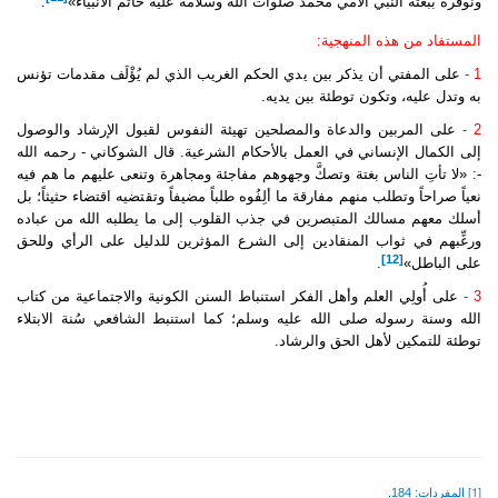
ونوقره ببعثة النبي الأمي محمد صلوات الله وسلامه عليه خاتم الأنبياء»
.
المستفاد من هذه المنهجية:
1 -
على المفتي أن يذكر بين يدي الحكم الغريب الذي لم يُؤْلَف مقدمات تؤنس
به وتدل عليه، وتكون توطئة بين يديه.
2 -
على المربين والدعاة والمصلحين تهيئة النفوس لقبول الإرشاد والوصول
إلى الكمال الإنساني في العمل بالأحكام الشرعية. قال الشوكاني - رحمه الله
-: «لا تأتِ الناس بغتة وتصكَّ وجهوهم مفاجئة ومجاهرة وتنعى عليهم ما هم فيه
نعياً صراحاً وتطلب منهم مفارقة ما ألِفُوه طلباً مضيفاً وتقتضيه اقتضاء حثيثاً؛ بل
أسلك معهم مسالك المتبصرين في جذب القلوب إلى ما يطلبه الله من عباده
ورغِّبهم في ثواب المنقادين إلى الشرع المؤثرين للدليل على الرأي وللحق
[12]
على الباطل»
.
3 -
على أُولِي العلم وأهل الفكر استنباط السنن الكونية والاجتماعية من كتاب
الله وسنة رسوله صلى الله عليه وسلم؛ كما استنبط الشافعي سُنة الابتلاء
توطئة للتمكين لأهل الحق والرشاد.
[1]
المفردات: 184.