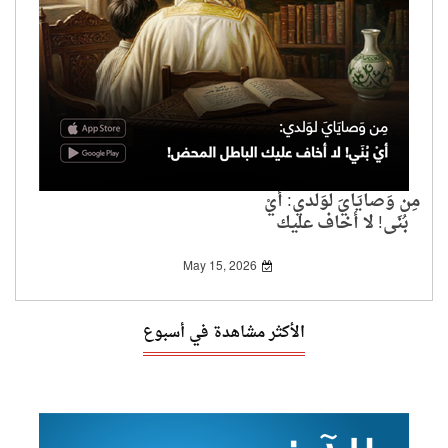
مِن وَصايَايَ لوَلدي: أيْ
بُنَي! لا أخاف عليك
الباطل المحض!
May 15, 2026
الأكثر مشاهدة في أسبوع