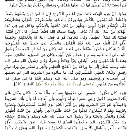
قَدَراً وَشَرْعاً؛ أَنْ يُوَطِّئَ لَهَا بَيْنَ يَدَيْهَا مُقَدِّمَاتٍ وَتَوْطِئَاتٍ تُؤْذِنُ بِهَا وَتَدُلُّ عَلَيْهَا.
وَمِنْهَا: أَنَّ هَذِهِ الْهُدْنَةَ كَانَتْ مِنْ أَعْظَمِ الْفُتُوحِ؛ فَإِن الناسَ أَمِنَ بَعْضُهُمْ بَعْضاً،
وَاخْتَلَطَ الْمُسْلِمُونَ بِالْكُفارِ وَبَادَؤوهُمْ بِالدعْوَةِ وَأَسْمَعُوهُمْ الْقُرْآنَ وَنَاظَرُوهُمْ
عَلَى الْإِسْلَامِ جَهْرَةً آمِنِينَ، وَظَهَرَ مَنْ كَانَ مُخْتَفِياً بِالْإِسْلَامِ، وَدَخَلَ فِيهِ فِي مُدةَ
الْهُدْنَةِ مَنْ شَاءَ اللهُ أَنْ يَدْخُلَ؛ وَلِهَذَا سَماهُ اللهُ (فَتْحاً مُبِيناً). قَالَ ابْنُ قُتَيْبَةَ:
قَضَيْنَا لَك قَضَاءً عَظِيماً. وَقَالَ مُجَاهِدٌ: هُوَ مَا قَضَى اللهُ لَهُ بِالْحُدَيْبِيَةِ. وَحَقِيقَةُ
الْأَمْرِ أَنَّ الْفَتْحَ فِي اللغَةِ فَتْحُ الْمُغْلَقِ، وَالصلْحُ الذِي حَصَلَ مَعَ الْمُشْرِكِينَ
بِالْحُدَيْبِيَةِ كَانَ مَسْدُوداً مُغْلَقاً حَتى فَتَحَهُ اللهُ، وَكَانَ مِنْ أَسْبَابِ فَتْحِهِ صَدُّ رَسُولِ
اللهِ صلى الله عليه وسلم وَأَصْحَابِهِ عَنْ الْبَيْتِ وَكَانَ فِي الصورَةِ الظاهِرَةِ ضَيْماً
وَهَضْماً لِلْمُسْلِمِينَ وَفِي الْبَاطِنِ عِزّاً وَفَتْحاً وَنَصْراً، وَكَانَ رَسُولُ اللهِ صلى الله
عليه وسلم يَنْظُرُ إلَى مَا وَرَاءَهُ مِنْ الْفَتْـحِ الْعَظِيمِ وَالْعِز وَالنصْـرِ مِنْ وَرَاءِ سِتْرٍ
رَقِيـقٍ، وَكَـانَ يُعْطِـي الْمُشْـرِكِينَ كُـل ما سألوه من الشروط التي لم يحتملها
أكثر أصحـابه ورؤوسـهم وهو صلى الله عليه وسلم يَعْلَمُ مَا فِي ضِمْنِ هَذَا
الْمَكْرُوهِ مِنْ مَحْبُوبٍ
{وَعَسَى أَن تَكْرَهُوا شَيْئاً وَهُوَ خَيْرٌ لَّكُمْ}
[البقرة: 216].
وَرُبمَا كَانَ مَكْرُوهُ النفُوسِ إلَى مَحْبُوبِهَا سَبَباً مَا مِثْلُهُ سَبَبٌ. فَكَانَ يَدْخُلُ عَلَى
تِلْكَ الشرُوطِ دُخُولَ وَاثِقٍ بِنَصْرِ اللهِ لَهُ وَتَأْيِيدِهِ وَأَن الْعَاقِبَةَ لَهُ وَأَن تِلْكَ الشرُوطَ
وَاحْتِمَالَهَا هُوَ عَيْنُ النصْرَةِ، وَهُوَ مِنْ أَكْبَرِ الْجُنْدِ الذِي أَقَامَهُ الْمُشْتَرِطُونَ وَنَصَبُوهُ
لِحَرْبِهِمْ وَهُمْ لَا يَشْعُرُونَ فَذَلُّوا مِنْ حَيْثُ طَلَبُوا الْعِز، وَقُهِرُوا مِنْ حَيْثُ أَظْهَرُوا
الْقُدْرَةَ وَالْفَخْرَ وَالْغَلَبَةَ وَعَزَّ رَسُولُ اللهِ صلى الله عليه وسلم وَعَسَاكِرُ الْإِسْلَامِ
مِنْ حَيْثُ انْكَسَرُوا لِله،ِ وَاحْتَمَلُوا الضيْمَ لَهُ وَفِيهِ؛ فَدَارَ الدوْرُ وَانْعَكَسَ الْأَمْرُ
وَانْقَلَبَ الْعِز بِالْبَاطِلِ ذُلاً بِحَق، وَانْقَلَبَتْ الْكَسْرَةُ لِله عِزاً بِاَللهِ، وَظَهَرَتْ حِكْمَةُ