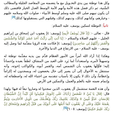
وكل هذا توطئة بين يدي التحـويل مع ما يتضمنه من المقاصد الجليلة والمطالب
السَّنية، ثم ذكر فضل هذه الأمة وأنهم الأمة الوسط العدل الخيار فاقتضى ذلك
أن يكون نبيهم صلى الله عليه وسلم أوسط الأنبياء - صلوات الله وسلامه عليهم
[4]
- وخيارهم، وكتابهم كذلك، ودينهم كذلك، وقبلتهم التي يستقبلونها كذلك
.
ثانياً:
التوطئَة لتمكين يوسف، عليه السلام:
قال - تعالى -:
{إذْ قَالَ يُوسُفُ لأَبِيهِ}
[يوسف: ٤] يعقوب ابن إسحاق بن إبراهيم
الخليل - عليهم الصلاة والسلام -:
{يَا أَبَتِ إنِّي رَأَيْتُ أَحَدَ عَشَرَ كَوْكَباً وَالشَّمْسَ
وَالْقَمَرَ رَأَيْتُهُمْ لِي سَاجِدِينَ}
[يوسف: ٤] فكانت هذه الرؤيا مقدِّمة لما وصل إليه
يوسف - عليه السلام - من الارتفاع في الدنيا والآخرة.
وهكذا إذا أراد الله أمراً من الأمور العظام قدَّم بين يديه مقدِّمة توطئة له
وتسهيلاً لأمره، واستعداداً لما يَرِد على العبد من المشاق، لطفاً بعبده وإحساناً
إليه؛ فأوَّلَها يعقوب بأن الشمس أمه، والقمر أبوه، والكواكب إخوته، وأنه
ستنتقل به الأحوال إلى أن يصير إلى حال يخضعون له، ويسجدون له إكراماً
وإعظاماً، وأن ذلك لا يكون إلا بأسباب تتقدمه من اجتباء الله له، واصطفائه له،
وإتمام نعمته عليه بالعلم والعمل، والتمكين في الأرض.
وأن هذه النعمة ستشمل آل يعقوب، الذين سجدوا له وصاروا تبعاً له فيها؛ ولهذا
قال:
{قَالَ يَا بُنَيَّ لا تَقْصُصْ رُءْيَاكَ عَلَى إخْوَتِكَ فَيَكِيدُوا لَكَ كَيْداً إنَّ الشَّيْطَانَ
لِلإنسَانِ عَدُوٌّ مُّبِينٌ ٥ وَكَذَلِكَ يَجْتَبِيكَ رَبُّكَ وَيُعَلِّـمُكَ مِن تَأْوِيلِ الأَحَادِيثِ وَيُتِمُّ
نِعْمَتَهُ عَلَيْكَ وَعَلَى آلِ يَعْقُوبَ كَمَا أَتَمَّهَا عَلَى أَبَوَيْكَ مِن قَبْلُ إبْرَاهِيمَ وَإسْحَاقَ إنَّ
[5]
رَبَّكَ عَلِيمٌ حَكِيمٌ}
[يوسف: ٥ - ٦]
.