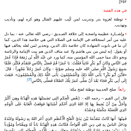
٢٥٢].
في هذه القصة:
•
توطئة لغزوة بدر وتدريب لمن كُتِب عليهم القتال وهو كره لهم، وتأديب
وتهذيب.
•
وإشــارة عظيمة واضحـة إلى خلافة الصـديق - رضي الله تعالى عنه - بما دل
عليه من أمر استخلافه في الإمامة في الصلاة التي هي خلاصة هذا الدين، كما
أن ما في تابوت الشهادة كان خلاصة ذلك الدين، وتحذير لمن لعله يخالف فيها
أو يقول: إنه ليس من بني هاشم ولا عبد مناف الذين هم بيت الإمامة والرئاسة
ونحو ذلك مما حمى الله المؤمنين منه، كما ورد عن عَبْد اللَّهِ بْن زَمَعَةَ فَإِذَا عُمَرُ
فِي النَّاسِ وَكَانَ أَبُو بَكْرٍ غَائِباً فَقُلْتُ: يَا عُمَرُ! قُمْ فَصَلِّ بِالنَّاسِ فَتَقَدَّمَ فَكَبَّرَ، فَلَمَّا
سَمِعَ رَسُولُ اللَّهِ صلى الله عليه وسلم صَوْتَهُ - وَكَانَ عُمَرُ رَجُلاً مُجْهِراً - قَالَ:
«فَأَيْنَ أَبُو بَكْرٍ؟ يَأْبَى اللَّهُ ذَلِكَ وَالْمُسْلِمُونَ، يَأْبَى اللَّهُ ذَلِكَ وَالْمُسْلِمُونَ». فَبَعَثَ
[7]
إِلَى أَبِي بَكْرٍ فَجَاءَ بَعْدَ أَنْ صَلَّى عُمَرُ تِلْكَ الصَّلاَةَ فَصَلَّى بِالنَّاسِ
.
رابعاً:
صلح الحديبية توطئة لفتح مكة:
قال ابن القيم – رحمه الله -: (بَعْض الْحِكَمِ التِي تَضَمنَتْهَا هَذِهِ الْهُدْنَةُ وهِيَ أَكْبَرُ
وَأَجَلُّ مِنْ أَنْ يُحِيطَ بِهَا إلا اللهُ الذِي أَحْكَمَ أَسْبَابَهَا فَوَقَعَتْ الْغَايَةُ عَلَى الْوَجْهِ
الذِي اقْتَضَتْهُ حِكْمَتُهُ وَحَمْدُهُ:
فَمِنْهَا: أَنهَا كَانَتْ مُقَدِّمَةً بَيْنَ يَدَيْ الْفَتْحِ الْأَعْظَمِ الذِي أَعَز اللهُ بِهِ رَسُولَهُ وَجُنْدَهُ
وَدَخَلَ الناسُ بِهِ فِي دِينِ اللهِ أَفْوَاجاً، فَكَانَتْ هَذِهِ الْهُدْنَةُ بَاباً لَهُ وَمِفْتَاحاً وَمُؤْذِناً
بَيْنَ يَدَيْهِ؛ وَهَذِهِ عَادَةُ اللهِ - سُبْحَانَهُ وتعالى - فِي الْأُمُورِ الْعِظَامِ التِي يَقْضِيهَا