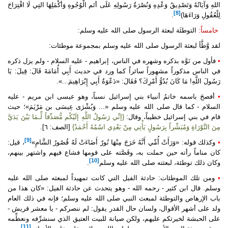
اللهِ وَآيَاتُهُ وَتَصْدِيقُ وَعْدِهِ وَنُصْرَةُ رَسُولِهِ عَلَى أَتَم الْوُجُوهِ وَأَكْمَلِهَا التِي لَا اقْتِرَاحَ
[8]
لِلْعُقُولِ وَرَاءَهَا)
.
خامساً:
التوطئَة لبعثة الرسول صلى الله عليه وسلم:
لقد وَّطَّأ لبعثة الرسول صلى الله عليه وسلم بمجموعة موطئات:
•
فأول من نَوَّه بذكره وشهره في الناس، إبراهيم - عليه السلام - ولم يزل ذكره
في الناس مذكوراً مشهوراً سائراً كما ورد في حديث أَبِي أُمَامَةَ قَالَ: قِيلَ: يَا
رَسُولَ اللَّهِ! مَا كَانَ بُدُوُّ أَمْرِكَ؟ فَقَالَ: «دَعْوَةُ أَبِي إِبْرَاهِيمَ...».
•
أفصحَ باسمه خاتمُ أنبياء بني إسرائيل نسباً، وهو عيسى ابن مريم - عليه
السلام - كما قال صلى الله عليه وسلم «... وَبُشْرَى عِيسَى بن مَرْيَمَ»؛ حيث
قام في بني إسرائيل خطيباً، وقال:
{إنِّي رَسُولُ اللَّهِ إلَيْكُم مُّصَدِّقاً لِّـمَا بَيْنَ يَدَيَّ
مِنَ التَّوْرَاةِ وَمُبَشِّراً بِرَسُولٍ يَأْتِي مِنْ بَعْدِي اسْمُهُ أَحْمَدُ}
[الصف: ٦].
[9]
•
وكذلك قوله: «وَرَأَتْ أُمِّي أَنَّهُ خَرَجَ مِنْهَا نُورٌ أَضَاءَتْ لَهُ قُصُورُ الشَّامِ»
، قيل:
كان مناماً رأته حين حملت به، وقَصَّته على قومها فشاع فيهم واشتهر بينهم،
[10]
وكان ذلك توطئة، لبعثته صلى الله عليه وسلم
.
•
ومن تلك الموطئات: حادثة الفيل التي كانت تمهيداً لمبعثه صلى الله عليه
وسلم. قال ابن كثير - رحمه الله - وهو يتحدث عن حادثة الفيل: «كان هذا من
باب الإرهاص والتوطئة لمبعث النبي صلى الله عليه وسلم؛ فإنه في ذلك العام
ولد على أشهر الأقوال، ولسان حال القدر يقول: لم ننصركم - يا معشر قريش -
على الحبشة لخيرتكم عليهم، ولكن صيانة للبيت العتيق الذي سنشرِّفه ونعظِّمه
[11]