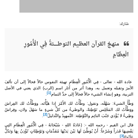
شارك:
منهجُ القرآن العظيم التوطــــــئةُ فِي الْأُمُورِ
الْعِظَامِ
عادة الله - تعالى - فِي الْأُمُورِ الْعِظَامِ تهيئة النفوس حالاً فحالاً إلى أن تألفَ
الأمرَ وتقبله وتعمل به، وهذا أثر من آثار اسم (الرب) الذي يعني في الأصل
[1]
التربية، وهو إنشاء الشيء حالاً فحالاً إلى حدِّ التمام
.
وَطَّأَ الشيءَ: سَهَّلَه، وتقول: وطَّأْتُ لك الأَمْرَ إِذا هَيَّأْتَه، ووَطَّأْتُ لك الفِراشَ
ووَطَّأْتُ لك المَجْلِس تَوْطِئةً، والوطيءُ من كلِّ شيءٍ ما سَهُلَ ولان، وفِراشٌ
[2]
وطِيءٌ لا يُؤْذي جَنْبَ النائِم والتَّوْطِئة: التَّمهيِدُ والتَّذليلُ
.
قال ابن القيم - رحمه الله -: (عَادَةُ اللهِ - سُبْحَانَهُ - فِي الْأُمُورِ الْعِظَامِ التِي
يَقْضِيهَا قَدَراً وَشَرْعاً: أَنْ يُوَطِّئَ لَهَا بَيْنَ يَدَيْهَا مُقَدِّمَاتٍ وَتَوْطِئَاتٍ تُؤْذِنُ بِهَا وَتَدُلُّ
[3]
عَلَيْهَا)
.