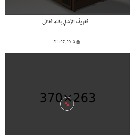
تَعْرِيفُ الرُّسُلِ بِاللهِ تَعَالَى
Feb 07, 2013