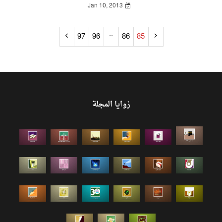
Jan 10, 2013
..
97
96
86
85
زوايا المجلة