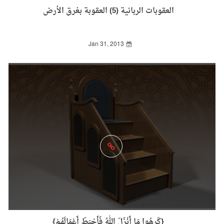
العقوبات الربانية (5) العقوبة بغرق الأرض
Jan 31, 2013
{كَرِهُوا مَا أَنْزَلَ اللهُ فَأَحْبَطَ أَعْمَالَهُمْ}