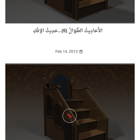
الأَحَادِيثُ الطِّوَالُ (6)...حَدِيثُ الإِفْكِ
Feb 14, 2013