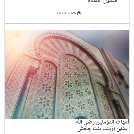
فضول الطعام
Jul 29, 2026
أمهات المؤمنين رضي الله
عنهن (زينب بنت جحش