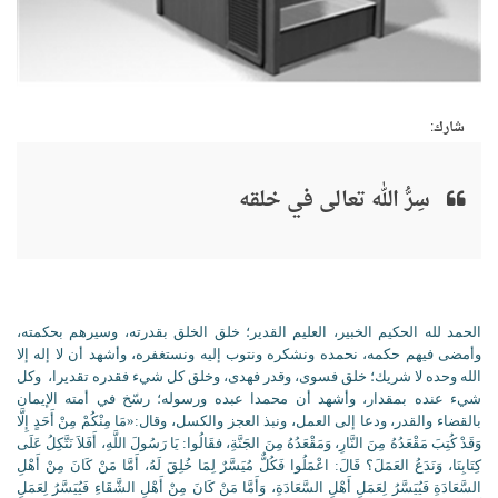
شارك:
سِرُّ الله تعالى في خلقه
الحمد لله الحكيم الخبير، العليم القدير؛ خلق الخلق بقدرته، وسيرهم بحكمته،
وأمضى فيهم حكمه، نحمده ونشكره ونتوب إليه ونستغفره، وأشهد أن لا إله إلا
الله وحده لا شريك؛ خلق فسوى، وقدر فهدى، وخلق كل شيء فقدره تقديرا،
وكل
شيء عنده بمقدار، وأشهد أن محمدا عبده ورسوله؛ رسّخ في أمته الإيمان
بالقضاء والقدر، ودعا إلى العمل، ونبذ العجز والكسل، وقال:«مَا مِنْكُمْ مِنْ أَحَدٍ إِلَّا
وَقَدْ كُتِبَ مَقْعَدُهُ مِنَ النَّارِ، وَمَقْعَدُهُ مِنَ الجَنَّةِ، فقَالُوا: يَا رَسُولَ اللَّهِ، أَفَلاَ نَتَّكِلُ عَلَى
كِتَابِنَا، وَنَدَعُ العَمَلَ؟ قَالَ: اعْمَلُوا فَكُلٌّ مُيَسَّرٌ لِمَا خُلِقَ لَهُ، أَمَّا مَنْ كَانَ مِنْ أَهْلِ
السَّعَادَةِ فَيُيَسَّرُ لِعَمَلِ أَهْلِ السَّعَادَةِ، وَأَمَّا مَنْ كَانَ مِنْ أَهْلِ الشَّقَاءِ فَيُيَسَّرُ لِعَمَلِ