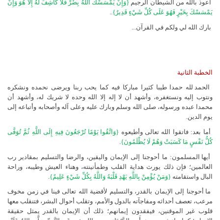
أعوذ بالله من الشيطان الرجيم
{وَإِنْ يَمْسَسْكَ اللَّهُ بِضُرٍّ فَلَا كَاشِفَ لَهُ إِلَّا هُوَ وَإِنْ
يَمْسَسْكَ بِخَيْرٍ فَهُوَ عَلَى كُلِّ شَيْءٍ قَدِيرٌ}
..
بارك الله لي ولكم في القرآن...
الخطبة الثانية
الحمد لله حمدا طيبا كثيرا مباركا فيه كما يحب ربنا ويرضى نحمده ونشكره
ونتوب إليه ونستغفره، وأشهد أن لا إله إلا الله وحده لا شريك له، وأشهد أن
محمدا عبده ورسوله، صلى الله وسلم وبارك عليه وعلى آله وأصحابه وأتباعه إلى
يوم الدين.
أما بعد: فاتقوا الله تعالى وأطيعوه
{وَاتَّقُوا يَوْمًا تُرْجَعُونَ فِيهِ إِلَى اللَّهِ ثُمَّ تُوَفَّى
كُلُّ نَفْسٍ مَا كَسَبَتْ وَهُمْ لَا يُظْلَمُونَ}
.
أيها المسلمون: ما أحوجنا إلى الإيمان واليقين، والرضا والتسليم بمقادير رب
العالمين؛ فإن ذلك يورث هداية القلب وطمأنينته، وهناء العيش وطيبه، وراحة
البال واستقامته
{وَمَنْ يُؤْمِنْ بِاللَّهِ يَهْدِ قَلْبَهُ وَاللَّهُ بِكُلِّ شَيْءٍ عَلِيمٌ}
.
ما أحوجنا إلى الإيمان بالقدر، والتسليم لأقضية الله تعالى فينا في زمن مخوف
مرعب، تعصف أحداثه ومفاجآته بالدول والأمم، وتقلب أحوال البشر، فتنقلب معها
قلوب غير الموقنين، فيفقدون إيمانهم؛ ذلك أن الإيمان بالقدر يمثل حقيقة