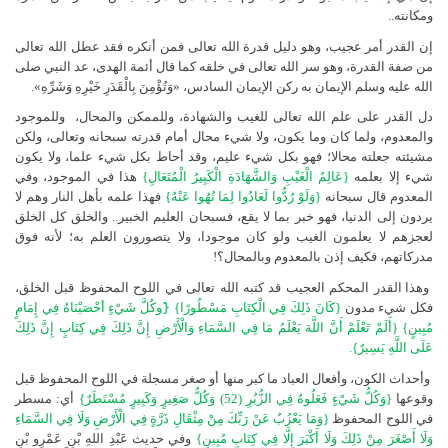
ومكانته..
إن القدر أمر عجيب، وهو دليل قدرة الله تعالى فمن أنكره فقد عطل الله تعالى
من صفة القدرة، وهو سر الله تعالى في خلقه كما قال أئمة الهدى، عد النبي صلى
الله عليه وسلم الإيمان به ركن الإيمان السادس، «وَتُؤْمِنَ بِالْقَدَرِ خَيْرِهِ وَشَرِّهِ».
دل القدر على علم الله تعالى للغيب والشهادة، وللممكن والمحال،
وللموجود
والمعدوم، ولما كان وما يكون، ولا شيء محال أمام قدرته سبحانه وتعالى، ولكن
مشيئته جعلته محالا؛ فهو بكل شيء عليم، وقد أحاط بكل شيء علما، ولا يكون
شيء إلا بعلمه
{عَالِمُ الْغَيْبِ وَالشَّهَادَةِ الْكَبِيرُ الْمُتَعَالِ}
هذا في الموجود، وفي
المعدوم قال سبحانه
{وَلَوْ رُدُّوا لَعَادُوا لِمَا نُهُوا عَنْهُ}
فهذا علمه بأهل النار وهم لا
يردون إلى الدنيا، فهو خبر بما لا يقع، فسبحان العليم الخبير.. والخلق كل الخلق
لعجزهم لا يعلمون الغيب ولو كان موجودا، ولا يتصورون العلم به؛ لأنه فوق
مدركاتهم، فكيف إذن بالمعدوم وبالمحال؟!
وهذا القدر المحكم العجيب قد كتبه الله تعالى في اللوح المحفوظ قبل الخلق،
فكل شيء مدون
{كَانَ ذَلِكَ فِي الْكِتَابِ مَسْطُورًا} {َوكُلَّ شَيْءٍ أحْصَيْنَاهُ فِي إِمَامٍ
مُبِينٍ} {أَلَمْ تَعْلَمْ أَنَّ اللَّهَ يَعْلَمُ مَا فِي السَّمَاءِ وَالْأَرْضِ إِنَّ ذَلِكَ فِي كِتَابٍ إِنَّ ذَلِكَ
عَلَى اللَّهِ يَسِيرٌ}.
وأحداث الكون، وأفعال العباد ما كبر منها أو صغر مسجلة في اللوح المحفوظ قبل
وقوعها
{وَكُلُّ شَيْءٍ فَعَلُوهُ فِي الزُّبُرِ (52) وَكُلُّ صَغِيرٍ وَكَبِيرٍ مُسْتَطَرٌ}
أي: مسطر
في اللوح المحفوظ
{وَمَا يَعْزُبُ عَنْ رَبِّكَ مِنْ مِثْقَالِ ذَرَّةٍ فِي الْأَرْضِ وَلَا فِي السَّمَاءِ
وَلَا أَصْغَرَ مِنْ ذَلِكَ وَلَا أَكْبَرَ إِلَّا فِي كِتَابٍ مُبِينٍ}
وفي حديث عَبْدِ اللهِ بْنِ عَمْرِو بْنِ