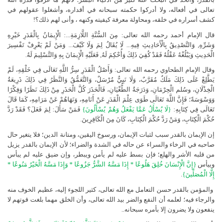
تعالى في أفعاله، ولا أدركوا حكمته سبحانه في أقداره، وأشغلوا عقولهم في
كشف أسراره في خلقه، ومحاولة معرفة كيفيته وكنهه ، وأنى لهم ذلك؟!
قال الإمام أحمد رحمه الله تعالى: مِنَ السُّنَّةِ اللَّازِمَةِ...: الْإِيمَانُ بِالْقَدَرِ خَيْرِهِ
وَشَرِّهِ, وَالتَّصْدِيقُ بِالْأَحَادِيثِ فِيهِ... لَا يُقَالُ لِمَ وَلَا كَيْفَ... وَمَنْ لَمْ يَعْرِفْ تَفْسِيرَ
الْحَدِيثِ وَيَبْلُغْهُ عَقْلُهُ فَقَدْ كُفِيَ ذَلِكَ وَأُحْكِمَ لَهُ, فَعَلَيْهِ الْإِيمَانَ بِهِ وَالتَّسْلِيمَ لَهُ.
وقال الإمام الطحاوي رحمه الله تعالى: وَأَصْلُ الْقَدَرِ سِرُّ اللَّهِ تَعَالَى فِي خَلْقِهِ، لَمْ
يَطَّلِعْ عَلَى ذَلِكَ مَلَكٌ مُقَرَّبٌ، وَلَا نَبِيٌّ مُرْسَلٌ، وَالتَّعَمُّقُ وَالنَّظَرُ فِي ذَلِكَ ذَرِيعَةُ
الْخِذْلَانِ، وسُلم الْحِرْمَانِ، وَدَرَجَةُ الطُّغْيَانِ، فَالْحَذَرَ كُلَّ الْحَذَرِ مِنْ ذَلِكَ نَظَرًا وَفِكْرًا
وَوَسْوَسَةً؛ فَإِنَّ اللَّهَ تَعَالَى طَوَى عِلْمَ الْقَدَرِ عَنْ أَنَامِهِ، وَنَهَاهُمْ عَنْ مَرَامِهِ، كَمَا قَالَ
تَعَالَى فِي كِتَابِهِ:
{لَا يُسْأَلُ عَمَّا يَفْعَلُ وَهُمْ يُسْأَلُونَ}
فَمَنْ سَأَلَ: لِمَ فَعَلَ؟ فَقَدْ رَدَّ
حُكْمَ الْكِتَابِ، وَمَنْ رَدَّ حُكْمَ الْكِتَابِ، كَانَ مِنَ الْكَافِرِينَ.
إن الإيمان بالقدر سبب لثبات الإيمان، ورسوخ اليقين، ومتانة الدين؛ فلا يتغير حال
صاحبه في الرخاء والسراء عن حاله في الشدة والضراء؛ لأن الإيمان بالقدر يزيل
من قلبه الأشر والهلع؛ فإن بسط عليه لم يأمن ويبطر، وإن ضيق عليه لم يبأس
وييأس
{إِنَّ الْإِنْسَانَ خُلِقَ هَلُوعًا * إِذَا مَسَّهُ الشَّرُّ جَزُوعًا * وَإِذَا مَسَّهُ الْخَيْرُ مَنُوعًا *
إِلَّا الْمُصَلِّينَ}
.
والمؤمن بالقدر حسن التعامل مع الله تعالى، كثير اللجوء إليه، عظيم الخوف منه
والرجاء فيه؛ لعلمه أن النفع والضر بيد الله تعالى، وأن الخلق مهما بلغت قوتهم لا
ينفعون ولا يضرون إلا بأمره سبحانه..