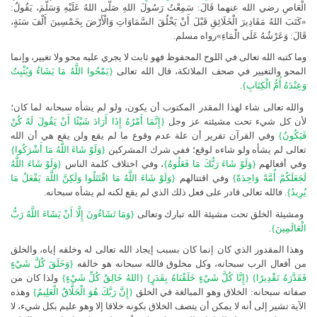
الْعَاصِ رضي الله عنهما قَالَ: سَمِعْتُ رَسُولَ اللهِ صَلَّى اللهُ عَلَيْهِ وَسَلَّمَ، يَقُولُ:
«كَتَبَ اللهُ مَقَادِيرَ الْخَلَائِقِ قَبْلَ أَنْ يَخْلُقَ السَّمَاوَاتِ وَالْأَرْضَ بِخَمْسِينَ أَلْفَ سَنَةٍ،
قَالَ: وَعَرْشُهُ عَلَى الْمَاءِ»رواه مسلم.
وما كتبه الله تعالى في اللوح المحفوظ فهو ثابت لا يجري عليه محو ولا تغيير، وإنما
المحو والتغيير في صحف الملائكة، قال الله تعالى
{يَمْحُوا اللَّهُ مَا يَشَاءُ وَيُثْبِتُ
وَعِنْدَهُ أُمُّ الْكِتَابِ}
.
والله تعالى شاء لهذا المقدر المكتوب أن يكون، ولو لم يشأه سبحانه لما كان؛
لأن كل شيء تحت مشيئته عز وجل
{إِنَّمَا أَمْرُهُ إِذَا أَرَادَ شَيْئًا أَنْ يَقُولَ لَهُ كُنْ
فَيَكُونُ}
وفي القرآن تقرير أن علة عدم وقوع ما لم يقع ولن يقع هي أن الله
تعالى لم يشأه ولو شاءه لوقع؛ ففي شرك المشركين
{وَلَوْ شَاءَ اللَّهُ مَا أَشْرَكُوا}
وفي أفعالهم
{وَلَوْ شَاءَ رَبُّكَ مَا فَعَلُوهُ}
، وفي اختلاف كلمة الناس
{وَلَوْ شَاءَ اللَّهُ
لَجَعَلَكُمْ أُمَّةً وَاحِدَةً}
وفي اقتتالهم
{وَلَوْ شَاءَ اللَّهُ مَا اقْتَتَلُوا وَلَكِنَّ اللَّهَ يَفْعَلُ مَا
يُرِيدُ}
. فالله تعالى قادر على فعل ذلك الذي لم يقع لكنه لم يشأه سبحانه.
ومشيئة الخلق تحت مشيئة الله تبارك وتعالى
{وَمَا تَشَاءُونَ إِلَّا أَنْ يَشَاءَ اللَّهُ رَبُّ
الْعَالَمِينَ}
.
وهذا المقدور الذي كان إنما كان بسبب إيجاد الله تعالى له وخلقه إياه، والخلق
من أفعال الرب سبحانه، وكل مخلوق فالله سبحانه هو خالقه
{وَخَلَقَ كُلَّ شَيْءٍ
فَقَدَّرَهُ تَقْدِيرًا} {إِنَّا كُلَّ شَيْءٍ خَلَقْنَاهُ بِقَدَرٍ} {اللهُ خَالِقُ كُلِّ شَيْءٍ}
ولذا كان من
صفاته سبحانه: الخلاق وهو المبالغة في الخلق
{إِنَّ رَبَّكَ هُوَ الْخَلَّاقُ الْعَلِيمُ}
وهذه
الآية تشير إلى أنه لا يمكن أن يتصف الخلاق بكونه خلاقا إلا وهو عليم بكل شيء، لا