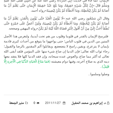
الإيمان؛ كما جاء في حديث أَبِي الدَّرْدَاءِ رضي الله عنه عَنِ النَّبِيِّ صَلَّى اللهُ عَلَيْهِ
وَسَلَّمَ قَالَ:«إِنَّ لِكُلِّ شَيْءٍ حَقِيقَةً، وَمَا بَلَغَ عَبْدٌ حَقِيقَةَ الْإِيمَانِ حَتَّى يَعْلَمَ أَنَّ مَا
أَصَابَهُ لَمْ يَكُنْ لِيُخْطِئَهُ، وَمَا أَخْطَأَهُ لَمْ يَكُنْ لِيُصِيبَهُ»رواه أحمد.
وقال ابْنِ مَسْعُودٍ رضي الله عنه:«لَا يُؤْمِنُ الْعَبْدُ حَتَّى يُؤْمِنَ بِالْقَدَرِ، يَعْلَمُ أَنَّ مَا
أَصَابَهُ لَمْ يَكُنْ لِيُخْطِئَهُ، وَمَا أَخْطَأَهُ لَمْ يَكُنْ لِيُصِيبَهُ، وَلَئِنْ أَعَضُّ عَلَى جَمْرَةٍ حَتَّى
تُطْفَأَ أَحَبُّ إِلَيَّ مِنْ أَنْ أَقُولَ لِأَمْرٍ قَضَاهُ اللَّهُ لَيْتَهُ لَمْ يَكُنْ»رواه البيهقي وصححه.
فلنرسخ الإيمان بالقدر في قلوبنا وقلوب من هم تحت أيدينا، ولنغرس هذا الأصل
المتين من الدين في قلوب الناس؛ حتى يواجهوا ما يتوقع من أحداث كبرى قادمة
بإيمان لا يتزعزع، ويقين راسخ لا يتضعضع، ويقابلوا ألم المقدور بالرضا والقبول؛
رجاء ثواب الله تعالى؛ فإن الدنيا إن ضاع شيء منها على المؤمن فلقد أبقى الله
تعالى له أكثر مما ضاع، والعوض عنده سبحانه، وإن فقد الدنيا كلها فلا يفقد معها
دينه الذي به صلاح آخرته، وفيها دوام معيشته
{فَمَا مَتَاعُ الْحَيَاةِ الدُّنْيَا فِي الْآَخِرَةِ إِلَّا
قَلِيلٌ}
..
وصلوا وسلموا...
د. إبراهيم بن محمد الحقيل
2011/11/27
0
منبر الجمعة