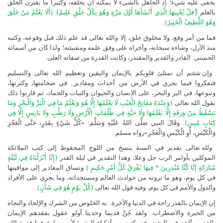
يخفى عليه شيء؛ إذ الجاهل بالشيء لا يمكنه أن يخلقه، وكثيرا ما يقترن الخلق
بالعلم
{ُقلْ يُحْيِيهَا الَّذِي أَنْشَأَهَا أَوَّلَ مَرَّةٍ وَهُوَ بِكُلِّ خَلْقٍ عَلِيمٌ} {أَلَا يَعْلَمُ مَنْ خَلَقَ
وَهُوَ اللَّطِيفُ الْخَبِيرُ}
.
فما من أمر وقع، ولا مخلوق خلق، إلا والله تعالى قد علم ذلك قبل وقوعه، وكتبه
منذ الأزل، وشاءه سبحانه، وأجراه على وفق علمه ومشيئته؛ ولذا كان من أسمائه
الحسنى: القادر والقدير والمقتدر، وكانت القدرة من صفاته العلى.
وإن شئتم أن تمتلئ قلوبكم بالإيمان واليقين وتعظيم الله تعالى والتسليم
فتفكروا فيما يجري في الأرض من أحداث ومقادير.. في ضخامتها، وكثرتها،
وتنوعها، في البر والبحر، على الإنسان والحيوان والنبات والجماد، ثم قارنوا ذلك
بقول الله تعالى
{وَعِنْدَهُ مَفَاتِحُ الْغَيْبِ لَا يَعْلَمُهَا إِلَّا هُوَ وَيَعْلَمُ مَا فِي الْبَرِّ وَالْبَحْرِ وَمَا
تَسْقُطُ مِنْ وَرَقَةٍ إِلَّا يَعْلَمُهَا وَلَا حَبَّةٍ فِي ظُلُمَاتِ الْأَرْضِ وَلَا رَطْبٍ وَلَا يَابِسٍ إِلَّا فِي
كِتَابٍ مُبِينٍ}
. وقَالَ النبي صَلَّى اللهُ عَلَيْهِ وَسَلَّمَ: «كُلُّ شَيْءٍ بِقَدَرٍ، حَتَّى الْعَجْزِ
وَالْكَيْسِ، أَوِ الْكَيْسِ وَالْعَجْزِ»رواه مسلم.
ولله تعالى تقدير في السنة ينسخ من اللوح المحفوظ إلى كتب الملائكة
الموكلين بأوامر الرب جل وعلا، وهذا التقدير في ليلة القدر
{إِنَّا أَنْزَلْنَاهُ فِي لَيْلَةٍ
مُبَارَكَةٍ إِنَّا كُنَّا مُنْذِرِينَ * فِيهَا يُفْرَقُ كُلُّ أَمْرٍ حَكِيمٍ
}
وتساق المقادير إلى مواقيتها
في كل يوم، وهو ما ترونه من حوادث العالم ومستجداته، وما يجري على الأفراد
والدول والأمم في كل يوم، وفيه قول الله تعالى
{كُلَّ يَوْمٍ هُوَ فِي شَأْنٍ}
.
إن الإيمان بالقدر راحة في الدنيا والآخرة.. به الخلوص من الشرك والإلحاد والنجاة
من الحيرة والاضطراب.. ولقد جُنَّ قديما وحديثا أولو عقول بفقدهم الإيمان
بالقدر، وألحد في البحث عنه كثير من أذكياء البشر؛ لأنهم ما عرفوا قدرة الله