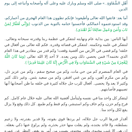
أَهْلِ الشَّقَاوَةِ...» صلى الله وسلم وبارك عليه وعلى آله وأصحابه وأتباعه إلى يوم
الدين.
أما بعد: فاتقوا الله تعالى وأطيعوه؛ فإنكم تطوون هذا العام الهجري من أعماركم،
وقد استودعتموه أعمالكم، فأحسنوا ختامه بالتوبة من الذنوب
{وَإِنِّي لَغَفَّارٌ لِمَنْ
تَابَ وَآَمَنَ وَعَمِلَ صَالِحًا ثُمَّ اهْتَدَى}
.
أيها الناس: بين بداية عام ونهايته لنتفكر في عظمة ربنا وقدرته سبحانه وتعالى..
لنتفكر في علمه وحكمته.. لنتفكر في قضائه وقدره.. فكم لله تعالى من أفعال في
خلقه! وكم قضى في الأرض من أقضية وقعت! وكم قدر من مقادير في هذا العام
الذي نختمه؟! فمن يحصي ذلك ومن يعده.. لا أحد إلا الله تعالى
{وَمَا كَانَ اللَّهُ
لِيُعْجِزَهُ مِنْ شَيْءٍ فِي السَّمَاوَاتِ وَلَا فِي الْأَرْضِ إِنَّهُ كَانَ عَلِيمًا قَدِيرًا
}
.
في العام المنصرم كم من حي مات، وكم من صحيح سقم ، وكم من عزيز ذل،
وكم من مكرم أهين، وكم من غني افتقر، وكم من سعيد بئس.. وغير ذلك كثير
وكثير لا يعد ولا يحصى.. أفعال للرب جل جلاله كثيرة في خلقه ما ظن أصحابها أنها
تصيبهم فأصابتهم..
ليتفكر كل واحد منا في نفسه وليتأمل أقضية الله تعالى عليه خلال عام كامل.. كم
فرح وكم حزن، وكم خاف وكم استبشر، وكم قنط وكم طمع.. كل ذلك وقع ولا يزال
يقع لكل واحد منا..
أقدار قدرها الرب جل جلاله، لم يردها قوي بقوته، ولا قدير بقدرته، ولا زعيم
بسلطته، ولا قائد بجنده، ولم يفلت منها حذر بحذره، ولم يراوغ عنها ذكي بعقله..
إن هي إلا غيب مخبوء، وقدر محتوم، يصيب من أمر به بغض النظر عن عمره