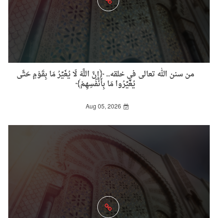
من سنن الله تعالى في خلقه.. ﴿إِنَّ اللَّهَ لَا يُغَيِّرُ مَا بِقَوْمٍ حَتَّى
يُغَيِّرُوا مَا بِأَنْفُسِهِمْ﴾
Aug 05, 2026