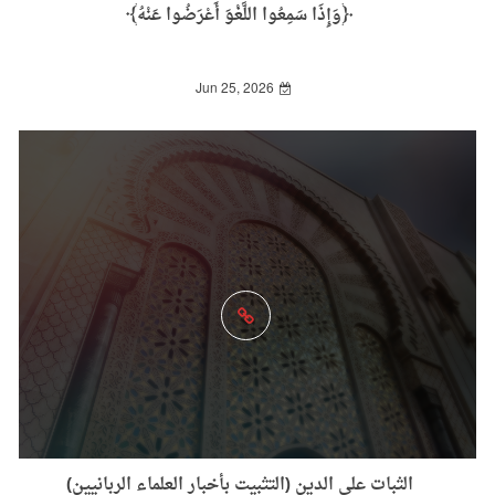
﴿وَإِذَا سَمِعُوا ‌اللَّغْوَ أَعْرَضُوا عَنْهُ﴾
Jun 25, 2026
الثبات على الدين (التثبيت بأخبار العلماء الربانيين)