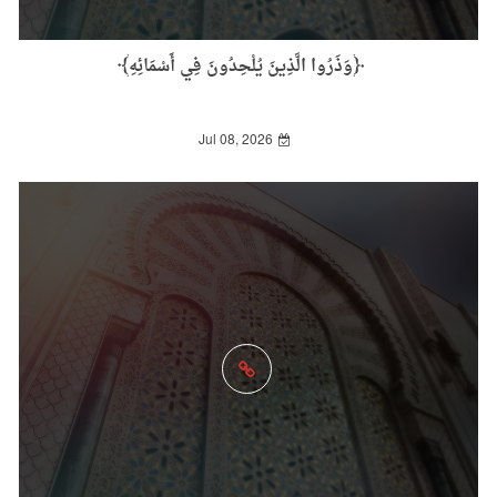
﴿وَذَرُوا الَّذِينَ يُلْحِدُونَ فِي أَسْمَائِهِ﴾
Jul 08, 2026