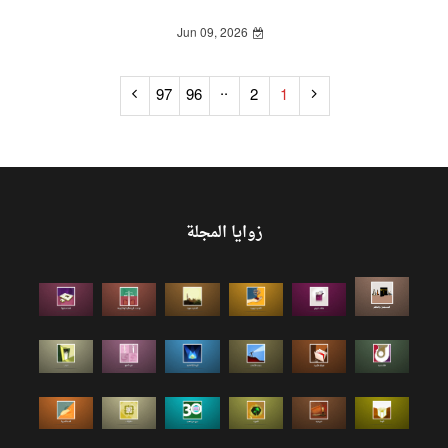
Jun 09, 2026
..
97
96
2
1
زوايا المجلة