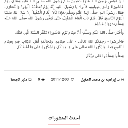
ابْنُ عَبَّاسٍ -رَضِيَ اللهُ عَنْهُمَا-:«حِينَ صَامَ رَسُولُ الله -صَلَّى اللهُ عَلَيْهِ وَسَلَّمَ- يَوْمَ
عَاشُورَاءَ وَأَمَرَ بِصِيَامِهِ، قَالُوا: يَا رَسُولَ اللهِ، إِنَّهُ يَوْمٌ تُعَظِّمُهُ الْيَهُودُ وَالنَّصَارَى،
فَقَالَ رَسُولُ اللهِ -صَلَّى اللهُ عَلَيْهِ وَسَلَّمَ-:فَإِذَا كَانَ الْعَامُ الْمُقْبِلُ إِنْ شَاءَ اللهُ صُمْنَا
الْيَوْمَ التَّاسِعَ، قَالَ: فَلَمْ يَأْتِ الْعَامُ الْمُقْبِلُ، حَتَّى تُوُفِّيَ رَسُولُ الله -صَلَّى اللهُ عَلَيْهِ
وَسَلَّمَ»؛ رَوَاهُ مُسْلِمٌ.
وَأَخْبَرَ -صَلَّى اللهُ عَلَيْهِ وَسَلَّمَ- أَنَّ صِيَامَ يَوْمِ عَاشُورَاءَ يُكَفِّرَ السَّنَةَ الَّتِي قَبْلَهُ.
فَاحْرِصُوا - رَحِمَكُمُ اللهُ تَعَالَى - عَلَى صِيَامِهِ، وَمُخَالَفَةِ أَهْلِ الكِتَابِ فِيهِ بِصِيَامِ
التَّاسِعِ مَعَهُ، وَاذْكُرُوا اللهَ تَعَالَى عَلَى مَا هَدَاكُمْ، وَاشْكُرُوهُ عَلَى مَا أَعْطَاكُمْ.
وَصَلُّوا وَسَلِّمُوا عَلَى نَبِيِّكُمْ.
د. إبراهيم بن محمد الحقيل
2011/12/03
0
منبر الجمعة
أحدث المنشورات