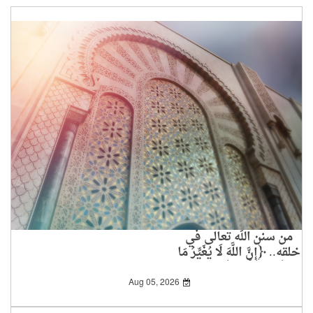
من سنن الله تعالى في
خلقه.. ﴿إِنَّ اللَّهَ لَا يُغَيِّرُ مَا
بِقَوْمٍ حَتَّى يُغَيِّرُوا مَا
بِأَنْفُسِهِمْ﴾
Aug 05, 2026