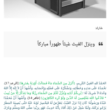
شارك:
وينزل الغيث غيثاً طهوراً مباركاً
الحَمْدُ للهِ الغَنِيِّ الكَرِيمِ،
{أَنْزَلَ مِنَ السَّمَاءِ مَاءً فَسَالَتْ أَوْدِيَةٌ بِقَدَرِهَا}
[الرعد:17]
،
نَحْمَدُهُ عَلَى مَدَدِهِ وَعَطَائِهِ، وَنَشْكُرُهُ عَلَى فَضْلِهِ وَإِحْسَانِهِ، وَأَشْهَدُ أَنْ لاَ إِلَهَ إِلاَّ اللهُ
وَحْدَهُ لاَ شَرِيكَ لَهُ؛
{يُرِيكُمْ آَيَاتِهِ وَيُنَزِّلُ لَكُمْ مِنَ السَّمَاءِ رِزْقًا وَمَا يَتَذَكَّرُ إِلَّا مَنْ يُنِيبُ
* فَادْعُوا اللهَ مُخْلِصِينَ لَهُ الدِّينَ وَلَوْ كَرِهَ الكَافِرُونَ}
[غافر:14]
، وَأَشْهَدُ أَنَّ مُحَمَّدًا
عَبْدُهُ وَرَسُولُهُ؛ كَانَ إِذَا نَزَلَ الغَيْثُ يَتَعَرَّضُ لَهُ فَيَحْسِرُ ثَوْبَهُ عَنْهُ حَتَّى يُصِيبَهُ المَطَرُ
يَرْجُو بَرَكَتَهُ، وَلَمَّا سُئِلَ عَنْ ذَلِكَ أَفَادَ بِأَنَّهُ حَدِيثُ عَهْدٍ بِرَبِّهِ؛ صَلَّى اللهُ وَسَلَّمَ وَبَارَكَ