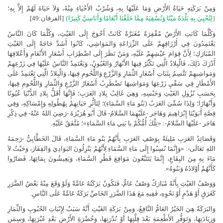
وَمِنْ بَرَكَتِهِ حَيَاةُ الأَرْضِ وَمَا عَلَيْهَا بِهِ، وَشُرْبُ الأَحْيَاءِ مِنْهُ، وَلاَ حَيَاةَ لَهُمْ إِلاَّ بِهِ؛
{لِنُحْيِيَ بِهِ بَلْدَةً مَيْتًا وَنُسْقِيَهُ مِمَّا خَلَقْنَا أَنْعَامًا وَأَنَاسِيَّ كَثِيرًا}
[الفرقان:49].
وَكُلَّمَا كَانَتِ الأَرْضُ مُقْفِرَةً مُغَبَرَّةً كَانَتْ أَحْوَجَ إِلَى الغَيْثِ، وَكُلَّمَا كَانَ النَّاسُ
يَعْتَمِدُونَ فِي أَرْزَاقِهِمْ عَلَى الزِّرَاعَةِ وَالمَوَاشِي، كَانُوا أَشَدَّ حَاجَةً إِلَى الغَيْثِ
المُبَارَكِ؛ لِأَنَّ قِوَامَ عَيْشِهِمْ عَلَيْهِ، وَمَنْ نَظَرَ إِلَى اضْطِرَابِ أَسْعَارِ الأَنْعَامِ وَأَعْلافِهَا
أَدْرَكَ ذَلِكَ، فَالْبِلادُ الَّتِي تَكْثُرُ فِيهَا الأَنْهَارُ وَالعُيُونُ، وَيَعْتَمِدُ النَّاسُ عَلَيْهَا فِي زَرْعِهِمْ
وَمَواشِيهِمْ تَتَّسِمُ بِثَبَاتِ أَسْعَارِ الثِّمَارِ وَالزَّرْعِ وَاللُّحُومِ فِيهَا، وَالْبِلادُ الَّتِي تَعْتَمِدُ عَلَى
الأَمْطَارِ فِي سَقْيِ زَرْعِهَا وَمَوَاشِيهَا تَضْطَرِبُ أَسْعَارُ الزَّرْعِ وَالثِّمَارِ وَاللُّحُومِ فِيهَا،
بِحَسَبِ نُزُولِ الغَيْثِ وَحَبْسِهِ، وَهِيَ غَالِبُ بِلادِ العَرَبِ؛ فَإِنَّهَا أَقَلُّ بِلادِ الدُّنْيَا عُيُونًا
وَأَنْهَارًا؛ وَلِذَا سُمِّيَ العَرَبُ (بَنُو مَاءِ السَّمَاءِ)؛ لِتَأثُّرِ حَيَاتِهِمْ بِهُطُولِهِ وَإِمْسَاكِهِ، وَفِي
قِصَّةِ أَبَوَيْنَا إِبْرَاهِيمَ وَهَاجَر -عَلَيْهِمَا السَّلامُ- قَالَ أَبُو هُرَيْرَةَ -رَضِيَ اللهُ عَنْهُ- فِي ذِكْرِ
هَاجَر -عَلَيْهَا السَّلامُ-: «تِلْكَ أُمُّكُمْ يا بَنِي مَاءِ السَّمَاءِ»؛ مُتَّفَقٌ عَلَيْهِ.
وَقَصَائِدُ العَرَبِ مَلِيئَةٌ بِوَصْفِ العَرَبِ بِأَنَّهُمْ بَنُو مَاءِ السَّمَاءِ، قَالَ الخَطَّابِيُّ -رَحِمَهُ
اللهِ تَعَالَى-: «وَإِنَّمَا نُسِبُوا إِلَى مَاءِ السَّمَاءِ لِأَنَّهُمْ يَنْزِلُونَ البَوَادِيَ وَالقِفَارَ، وَحَيْثُ لاَ
مَاءَ بِهِ مِنَ البِقَاعِ، إِنَّمَا يَتَتَبَّعُونَ مَوَاقِعَ قَطْرِ السَّمَاءِ، وَيَعِيشُونَ بِمَائِهَا، فَصَارُوا
كَأَنَّهُمْ أَوْلادُهُ وَبَنُوهُ».
وَوَصْفُ الغَيْثِ بِأَنَّهُ مُبَارَكٌ وَصْفٌ عَامٌّ، فَتَكُونُ بَرَكَتُهُ عَامَّةً وَلَوْ وَقَعَ مِنْهُ بَعْضُ الضَّرَرِ
كَغَرَقٍ أَوْ هَدْمٍ أَوْ نَحْوِهِ، فَفِيهِ مَعَ هَذَا الضَّرَرِ الخَاصِّ بَرَكَةٌ عَامَّةٌ عَلَى النَّاسِ.
وَالبَرَكَةُ هِيَ الخَيْرُ العَامُّ النَّافِعُ، وَمِنْ بَرَكَةِ الغَيْثِ أَنَّهُ سَبَبٌ لِإِنْبَاتِ الحُبُوبِ وَالثِّمَارِ
وَزِيَادَتِهَا، وَتَوَفُّرِ الأَطْعِمَةِ بَعْدَ قِلَّتِهَا أَوْ نُدْرَتِهَا، وَخُضْرَةِ الأَرْضِ بَعْدِ غَبْرَتِهَا، وَسِمَنِ