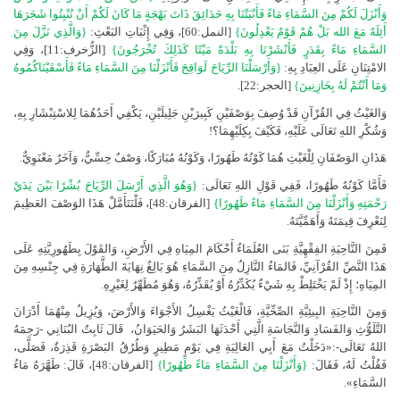
وَأَنْزَلَ لَكُمْ مِنَ السَّمَاءِ مَاءً فَأَنْبَتْنَا بِهِ حَدَائِقَ ذَاتَ بَهْجَةٍ مَا كَانَ لَكُمْ أَنْ تُنْبِتُوا شَجَرَهَا
أَئِلَهٌ مَعَ الله بَلْ هُمْ قَوْمٌ يَعْدِلُونَ}
[النمل:60]، وَفِي إِثْبَاتِ البَعْثِ:
{وَالَّذِي نَزَّلَ مِنَ
السَّمَاءِ مَاءً بِقَدَرٍ فَأَنْشَرْنَا بِهِ بَلْدَةً مَيْتًا كَذَلِكَ تُخْرَجُونَ}
[الزُّخرف:11]، وَفِي
الامْتِنَانِ عَلَى العِبَادِ بِهِ:
{وَأَرْسَلْنَا الرِّيَاحَ لَوَاقِحَ فَأَنْزَلْنَا مِنَ السَّمَاءِ مَاءً فَأَسْقَيْنَاكُمُوهُ
وَمَا أَنْتُمْ لَهُ بِخَازِنِينَ}
[الحجر:22].
وَالغَيْثُ فِي القُرْآنِ قَدْ وُصِفَ بِوَصْفَيْنِ كَبِيرَيْنِ جَلِيلَيْنِ، يَكْفِي أَحَدُهُمَا لِلاسْتِبْشَارِ بِهِ،
وَشُكْرِ اللهِ تَعَالَى عَلَيْهِ، فَكَيْفَ بِكِلَيْهِمَا؟!
هَذَانِ الوَصْفَانِ لِلْغَيْثِ هُمَا كَوْنُهُ طَهُورًا، وَكَوْنُهُ مُبَارَكًا، وَصْفٌ حِسِّيٌّ، وَآخَرُ مَعْنَوِيٌّ.
فَأَمَّا كَوْنُهُ طَهُورًا، فَفِي قَوْلِ اللهِ تَعَالَى:
{وَهُوَ الَّذِي أَرْسَلَ الرِّيَاحَ بُشْرًا بَيْنَ يَدَيْ
رَحْمَتِهِ وَأَنْزَلْنَا مِنَ السَّمَاءِ مَاءً طَهُورًا}
[الفرقان:48]، فَلْنَتَأَمَّلْ هَذَا الوَصْفَ العَظِيمَ
لِنَعْرِفَ قِيمَتَهُ وَأَهَمِّيَّتَهُ.
فَمِنَ النَّاحِيَةِ الفِقْهِيَّةِ بَنَى العُلَمَاءُ أَحْكَامَ المِيَاهِ فِي الأَرْضِ، وَالقَوْلَ بِطَهُورِيَّتِهِ عَلَى
هَذَا النَّصِّ القُرْآنِيِّ، فَالمَاءُ النَّازِلُ مِنَ السَّمَاءِ هُوَ بَالِغٌ نِهَايَةَ الطَّهَارَةِ فِي جِنْسِهِ مِنَ
المِيَاهِ؛ إِذْ لَمْ يَخْتَلِطْ بِهِ شَيْءٌ يُكَدِّرُهُ أَوْ يُقَذِّرُهُ، وَهُوَ مُطَهِّرٌ لِغَيْرِهِ.
وَمِنَ النَّاحِيَةِ البِيئِيَّةِ الصِّحِّيَّةِ، فَالْغَيْثُ يَغْسِلُ الأَجْوَاءَ وَالأَرْضَ، وَيُزِيلُ مِنْهُمَا أَدْرَانَ
التَّلَوُّثِ وَالفَسَادِ وَالنَّجَاسَةِ الَّتِي أَحْدَثَهَا البَشَرُ وَالحَيَوَانُ،
قَالَ ثَابِتٌ البُنَانِي -رَحِمَهُ
اللهُ تَعَالَى-:«دَخَلْتُ مَعَ أَبِي العَالِيَةِ فِي يَوْمٍ مَطِيرٍ وَطُرُقُ البَصْرَةِ قَذِرَةٌ، فَصَلَّى،
فَقُلْتُ لَهُ، فَقَالَ:
{وَأَنْزَلْنَا مِنَ السَّمَاءِ مَاءً طَهُورًا}
[الفرقان:48]، قَالَ: طَهَّرَهُ مَاءُ
السَّمَاءِ».