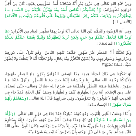
وَمِنْ جُنْدِ اللهِ تَعَالَى فِي غَزْوَةِ بَدْرٍ أَنَّهُ سُبْحَانَهُ أَمَدَّ المُؤْمِنِينَ بِغَيْثٍ؛ كَانَ مِنْ أَجَلِّ
فَوَائِدِهِ تَطْهِيرُهُمْ؛
{إِذْ يُغَشِّيكُمُ النُّعَاسَ أَمَنَةً مِنْهُ وَيُنَزِّلُ عَلَيْكُمْ مِنَ السَّمَاءِ مَاءً
لِيُطَهِّرَكُمْ بِهِ وَيُذْهِبَ عَنْكُمْ رِجْزَ الشَّيْطَانِ وَلِيَرْبِطَ عَلَى قُلُوبِكُمْ وَيُثَبِّتَ بِهِ الأَقْدَامَ}
[الأنفال:11].
وَفِي آيَةِ الوُضُوءِ وَالتَّيَمُّمِ بَيَّنَ اللهُ تَعَالَى أَنَّهُ يُرِيدُ بِهِمَا تَطْهِيرَ العِبَادِ مِنَ الأَدْرَانِ؛
{مَا
يُرِيدُ اللهُ لِيَجْعَلَ عَلَيْكُمْ مِنْ حَرَجٍ وَلَكِنْ يُرِيدُ لِيُطَهِّرَكُمْ وَلِيُتِمَّ نِعْمَتَهُ عَلَيْكُمْ لَعَلَّكُمْ
تَشْكُرُونَ}
[المائدة:6].
وَلَوْ تَخَيَّلْنَا أَنَّ المَطَرَ غَيْرُ طَهُورٍ، فَكَيْفَ يَتَّقِيهِ النَّاسُ، وَهُوَ يَنْزِلُ عَلَى دُورِهِمْ
وَمَزَارِعِهِمْ وَشَوَارِعِهِمْ، وَلاَ يُمْكِنُ التَّحَرُّزُ مِنْهُ بِحَالٍ، وَلَوْ تَخَيَّلْنَا أَنَّهُ لاَ يُنَظِّفُ وَلا يُطَهِّرُ
شَيْئًا، فَمَاذَا نَصْنَعُ؟!
لَوْ تَفَكَّرْنَا فِي ذَلِكَ لَعَرَفْنَا قِيمَةَ هَذَا الوَصْفِ القُرْآنِيِّ بِكَوْنِ مَاءِ المَطَرِ طَهُورًا،
وَلَأَدْرَكْنَا رَحْمَةَ اللهِ تَعَالَى بِنَا وَإِحْسَانَهُ إِلَيْنَا حِينَ دَعَانَا لِلتَّطَهُّرِ، وَأَنْزَلَ عَلَيْنَا مَاءً
طَهُورًا، وَلَعَلِمْنَا قِيمَةَ التَّطَهُّرِ وَأَهَمِّيَّتَهُ فِي شَرْعِ اللهِ -تَبَارَكَ وَتَعَالَى- حَتَّى لَيَصْدُقَ
عَلَى دِينِ الإِسْلامِ أَنَّهُ دِينُ الطَّهَارَةِ، كَيْفَ وَالطَّهَارَةُ وَصْفُ أَهْلِ الجَنَّةِ، فَقَدْ جَاءَ فِي
الحَدِيثِ أَنَّهُمْ لاَ يَبُولُونَ وَلا يَتَغَوَّطُونَ، وَفِي شَرَابِهِمْ قَالَ اللهُ تَعَالَى:
{وَسَقَاهُمْ رَبُّهُمْ
شَرَابًا طَهُورًا}
[الإنسان:21].
وَأَمَّا الوَصْفُ الثَّانِي لِلْغَيْثِ، وَهُوَ كَوْنُهُ مُبَارَكًا فَقَدْ جَاءَ فِي قَوْلِ اللهِ تَعَالَى:
{وَنَزَّلْنَا
مِنَ السَّمَاءِ مَاءً مُبَارَكًا}
[ق:9]، وَهَذَا وَصْفٌ أَعَمُّ مِنْ كَوْنِهِ طَهُورًا، فَإِنَّهُ يَسْتَلْزِمُ
الطَّهَارَةَ وَزِيَادَةً، وَمَا طَهُورِيَّةُ مَاءِ الغَيْثِ إِلاَّ بَرَكَةٌ مِنْ بَرَكَاتِهِ، وَكَانَ النَّبِيُّ -صَلَّى اللهُ
عَلَيْهِ وَسَلَّمَ- يَحْرِصُ عَلَى نَيْلِ بَرَكَتِهِ بِأَنْ يَتَعَرَّضَ لَهُ لِيُصِيبَهُ شَيْءٌ مِنْهُ.