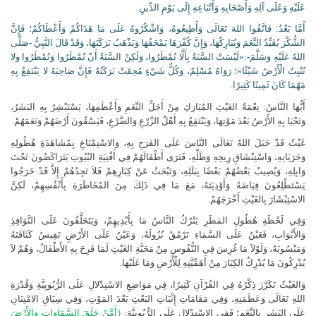
عَلَيْهِ وَعَلَى آلِهِ وَأَصْحَابِهِ وَأَتْبَاعِهِ إِلَى يَوْمِ الدِّينِ.
أَمَّا بَعْدُ: فَاتَّقُوا اللهَ تَعَالَى وَأَطِيعُوهُ، وَاشْكُرُوهُ عَلَى مَا هَدَاكُمْ وَأَعْطَاكُمْ؛ فَإِنَّ
الشُّكْرَ يُقَيِّدُ النِّعَمَ وَيُبَارِكُهَا، وَإِنَّ كُفْرَهَا يَمْحَقُهَا وَيَذْهَبُ بَرَكَتَهَا، وَقَدْ قَالَ النَّبِيُّ -صَلَّى
اللهُ عَلَيْهِ وَسَلَّمَ-:«لَيْسَتْ السَّنَةُ بِأَلَّا تُمْطَرُوا، وَلَكِنْ السَّنَةُ أَنْ تُمْطَرُوا وَتُمْطَرُوا ولا
تُنْبِتُ الْأَرْضُ شَيْئًا»؛ رَوَاهُ مُسْلِمٌ، وَكُلُّ شَيْءٍ مُحِقَتْ بَرَكَتُهُ فَإِنَّ صَاحِبَهُ لا يَنْتَفِعُ بِهِ
مَهْمَا كَانَ ثَمِينًا كَثِيرًا.
أَيُّهَا النَّاسُ: نِعْمَةُ الغَيْثِ المُبَارَكِ مِنْ أَجَلِّ النِّعَمِ وَأَعْظَمِهَا، يَسْتَبْشِرُ بِهِ البَشَرُ،
وَتَحْيَا بِهِ الأَرْضُ بَعْدَ مَوْتِهَا، وَيَنْتَفِعُ بِهِ أَهْلُ الزَّرْعِ وَالضَّرْعِ، فَيَسْقُونَ أَرْضَهُمْ وَنَعَمَهُمْ.
غَيْثٌ قَدْ جَبَلَ اللهُ تَعَالَى النَّاسَ عَلَى الفَرَحِ بِهِ، وَالاسْتِمْتَاعِ بِمُشَاهَدَةِ هُطُولِهِ
وَجَرَيَانِهِ، وَاسْتِنْشَاقِ رِيحِهِ وَطَلِّهِ، فَتَرَى أَطْفَالَهُمْ فِي أَفْنِيَةِ البُيُوتِ يَتَرَاكَضُونَ تَحْتَ
وَابِلِهِ، وَيُصِيبُ بَعْضُهُمْ بَعْضًا بِبَلَلِهِ، وَتَبْحَثُ عَنْ كِبَارِهِمْ فَلاَ تَجِدُهُمْ إِلاَّ قَدْ خَرَجُوا
يَسْتَطْلِعُونَ فِيَاضَهُ وَأَوْدِيَتَهُ، مَعَ مَا فِي ذَلِكَ مِنَ المُخَاطَرَةِ بِأَنْفُسِهِمْ، لَكِنَّ
الاسْتِبْشَارَ بِالغَيْثِ أَخْرَجَهُمْ.
وَفِي لَحْظَةِ هُطُولِ المَطَرِ يَتْرُكُ النَّاسُ مَا بِأَيْدِيهِمْ، وَيَتَحَلَّقُونَ عَلَى النَّوَافِذِ
وَالأَبْوَابِ، فَعَيْنٌ عَلَى السَّمَاءِ تَرْمُقُ نُزُولَهُ، وَعَيْنٌ عَلَى الأَرْضِ تَقِيسُ كَثَافَتَهُ
وَمَنْسُوبَهُ، وَلَوْلاَ مَا غُرِسَ فِي النُّفُوسِ مِنْ مَحَبَّةِ الغَيْثِ لَمَا فَرِحَ بِهِ الأَطْفَالُ، وَهُمْ لاَ
يُدْرِكُونَ مَا يُدْرِكُ الكِبَارَ مِنْ أَهَمِّيَّتِهِ لِلْأَرْضِ وَمَا عَلَيْهَا.
وَالغَيْثُ تَكَرَّرَ ذِكْرُهُ فِي القُرْآنِ كَثِيرًا، فِي مَوَاضِعِ الاسْتِدْلالِ عَلَى الرُّبُوبِيَّةِ وَقُدْرَةِ
اللهِ تَعَالَى وَعَظَمَتِهِ، وَفِي مَقَامَاتِ إِثْبَاتِ البَعْثِ بَعْدَ المَوْتِ، وَفِي سِيَاقِ الامْتِنَانِ
عَلَى البَشَرِ بِالنِّعَمِ؛ فَفِي الاسْتِدْلالِ عَلَى الرُّبُوبِيَّةِ:
{أَمَّنْ خَلَقَ السَّمَاوَاتِ وَالأَرْضَ