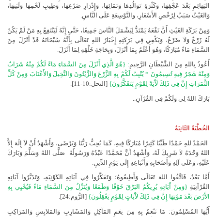
البَهَائِمِ بَعْدَ عَجْفِهَا، وَكَثْرَةِ تَوَالُدِهَا وَنَمَائِهَا، وَإِدْرَارِ ضَرْعِهَا، وَطِيبِ لَحْمِهَا وَلَبَنِهَا،
وَالغَيْثُ سَبَبٌ لِرُخْصِ الأَسْعَارِ، والتَّوْسِعَةِ عَلَى النَّاسِ.
وَمِنْ بَرَكَةِ الغَيْثِ أَنَّ نَفْعَهُ يَمْتَدُّ لِيَشْمَلَ النَّاسَ جَمِيعًا، حَتَّى إِنَّهُ لَيَنْتَفِعُ بِهِ مَنْ لَمْ يَكُنْ
لَهُ زَرْعٌ وَلاَ ضَرْعٌ، وَيَكْفِي فِي بَرَكَتِهِ إِخْبَارُ اللهِ تَعَالَى بِأَنَّهُ سُبْحَانَهُ قَدْ أَنْزَلَ مِنَ
السَّمَاءِ مَاءً مُبَارَكًا، وَهُوَ أَعْلَمُ بِمَا أَنْزَلَ، وَبِحَاجَةِ خَلْقِهِ لِمَا أَنْزَلَ.
أَعُوذُ بِاللهِ مِنَ الشَّيْطَانِ الرَّجِيمِ
: {هُوَ الَّذِي أَنْزَلَ مِنَ السَّمَاءِ مَاءً لَكُمْ مِنْهُ شَرَابٌ
وَمِنْهُ شَجَرٌ فِيهِ تُسِيمُونَ * يُنْبِتُ لَكُمْ بِهِ الزَّرْعَ وَالزَّيْتُونَ وَالنَّخِيلَ وَالأَعْنَابَ وَمِنْ كُلِّ
الثَّمَرَاتِ إِنَّ فِي ذَلِكَ لَآَيَةً لِقَوْمٍ يَتَفَكَّرُونَ}
[النحل:10-11].
بَارَكَ اللهُ لِي وَلَكُمْ فِي القُرْآنِ..
الخُطْبَةُ الثَانِيَةُ
الحَمْدُ للهِ حَمْدًا طَيِّبًا كَثِيرًا مُبَارَكًا فِيهِ، كَمَا يُحِبُّ رَبُّنَا وَيَرْضَى، وَأَشْهَدُ أَنْ لاَ إِلَهَ إِلاَّ
اللهُ وَحْدَهُ لاَ شَرِيكَ لَهُ، وَأَشْهَدُ أَنَّ مُحَمَّدًا عَبْدُهُ وَرَسُولُهُ
صَلَّى اللهُ وَسَلَّمَ وَبَارَكَ
عَلَيْهِ، وَعَلَى آلِهِ وَأَصْحَابِهِ وَأَتْبَاعِهِ إِلَى يَوْمِ الدِّينِ.
أَمَّا بَعْدُ، فَاتَّقُوا اللهَ تَعَالَى وَأَطِيعُوهُ؛
وَتَفَكَّرُوا فِي آيَاتِهِ الكَوْنِيَةِ، وَتَدَبَّرُوا آيَاتِهِ
القُرْآنِيَةِ
{وَمِنْ آَيَاتِهِ يُرِيكُمُ البَرْقَ خَوْفًا وَطَمَعًا وَيُنَزِّلُ مِنَ السَّمَاءِ مَاءً فَيُحْيِي بِهِ
الأَرْضَ بَعْدَ مَوْتِهَا إِنَّ فِي ذَلِكَ لَآَيَاتٍ لِقَوْمٍ يَعْقِلُونَ}
[الرُّوم:24].
أَيُّهَا المُسْلِمُونَ: مَا نَنْعَمُ بِهِ مِنَ نِعَمِ المَآكِلِ وَالمَشَارِبِ وَالمَلابِسِ وَالمَرَاكِبِ