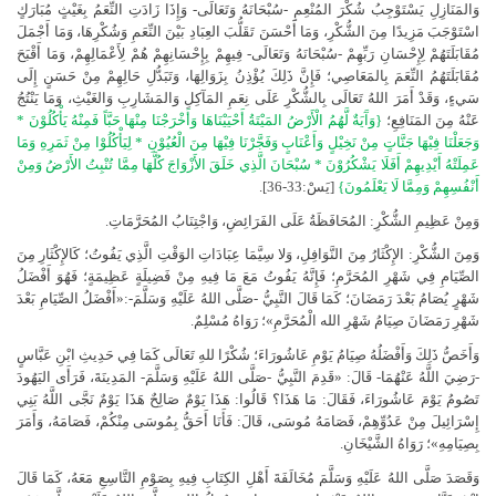
وَالمَنَازِلِ يَسْتَوْجِبُ شُكْرَ المُنْعِمِ -سُبْحَانَهُ وَتَعَالَى- وَإِذَا زَادَتِ النِّعَمُ بِغَيْثٍ مُبَارَكٍ
اسْتَوْجَبَ مَزِيدًا مِنَ الشُّكْرِ، وَمَا أَحْسَنَ تَقَلُّبَ العِبَادِ بَيْنَ النِّعَمِ وَشُكْرِهَا، وَمَا أَجْمَلَ
مُقَابَلَتَهُمْ لِإِحْسَانِ رَبِّهِمْ -سُبْحَانَهُ وَتَعَالَى- فِيهِمْ بِإِحْسَانِهِمْ هُمْ لِأَعْمَالِهِمْ، وَمَا أَقْبَحَ
مُقَابَلَتَهُمُ النِّعَمَ بِالمَعَاصِي؛ فَإِنَّ ذَلِكَ يُؤْذِنُ بِزَوَالِهَا، وَتَبَدُّلِ حَالِهِمْ مِنْ حَسَنٍ إِلَى
سَيءٍ، وَقَدْ أَمَرَ اللهُ تَعَالَى بِالشُّكْرِ عَلَى نِعَمِ المَآكِلِ وَالمَشَارِبِ وَالغَيْثِ، وَمَا يَنْتُجُ
عَنْهُ مِنَ المَنَافِعِ؛
{وَآَيَةٌ لَّهُمُ الْأَرْضُ المَيْتَةُ أَحْيَيْنَاهَا وَأَخْرَجْنَا مِنْهَا حَبَّاً فَمِنْهُ يَأْكُلُوْنَ *
وَجَعَلْنَا فِيْهَا جَنَّاتٍ مِنْ نَخِيْلٍ وَأَعْنَابٍ وَفَجَّرْنَا فِيْهَا مِنَ الْعُيُوْنِ * لِيَأْكُلُوْا مِنْ ثَمَرِهِ وَمَا
عَمِلَتْهُ أَيْدِيهِمْ أَفَلَا يَشْكُرُوْنَ * سُبْحَانَ الَّذِي خَلَقَ الأَزْوَاجَ كُلَّهَا مِمَّا تُنْبِتُ الأَرْضُ وَمِنْ
أَنْفُسِهِمْ وَمِمَّا لَا يَعْلَمُونَ}
[يَسْ:33-36].
وَمِنْ عَظِيمِ الشُّكْرِ: المُحَافَظَةُ عَلَى الفَرَائِضِ، وَاجْتِنَابُ المُحَرَّمَاتِ.
وَمِنَ الشُّكْرِ: الإِكْثَارُ مِنَ النَّوَافِلِ، وَلا سِيَّمَا عِبَادَاتِ الوَقْتِ الَّذِي يَفُوتُ؛ كَالإِكْثَارِ مِنَ
الصِّيَامِ فِي شَهْرِ المُحَرَّمِ؛ فَإِنَّهُ يَفُوتُ مَعَ مَا فِيهِ مِنْ فَضِيلَةٍ عَظِيمَةٍ؛ فَهُوَ أَفْضَلُ
شَهْرٍ يُصَامُ بَعْدَ رَمَضَانَ؛ كَمَا قَالَ النَّبِيُّ -صَلَّى اللهُ عَلَيْهِ وَسَلَّمَ-:«أَفْضَلُ الصِّيَامِ بَعْدَ
شَهْرِ رَمَضَانَ صِيَامُ شَهْرِ الله الْمُحَرَّمِ»؛ رَوَاهُ مُسْلِمٌ.
وَأَخَصُّ ذَلِكَ وَأَفْضَلُهُ صِيَامُ يَوْمِ عَاشُورَاءَ؛ شُكْرًا للهِ تَعَالَى كَمَا فِي حَدِيثِ ابْنِ عَبَّاسٍ
-رَضِيَ اللَّهُ عَنْهُمَا- قَالَ: «قَدِمَ النَّبِيُّ -صَلَّى اللهُ عَلَيْهِ وَسَلَّمَ- المَدِينَةَ، فَرَأَى اليَهُودَ
تَصُومُ يَوْمَ عَاشُورَاءَ، فَقَالَ: مَا هَذَا؟ قَالُوا: هَذَا يَوْمٌ صَالِحٌ هَذَا يَوْمٌ نَجَّى اللَّهُ بَنِي
إِسْرَائِيلَ مِنْ عَدُوِّهِمْ، فَصَامَهُ مُوسَى، قَالَ: فَأَنَا أَحَقُّ بِمُوسَى مِنْكُمْ، فَصَامَهُ، وَأَمَرَ
بِصِيَامِهِ»؛ رَوَاهُ الشَّيْخَانِ.
وَقَصَدَ صَلَّى اللهُ عَلَيْهِ وَسَلَّمَ مُخَالَفَةَ أَهْلِ الكِتَابِ فِيهِ بِصَوْمِ التَّاسِعِ مَعَهُ، كَمَا قَالَ