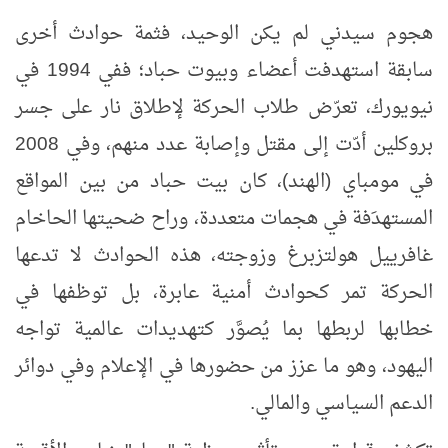
هجوم سيدني لم يكن الوحيد، فثمة حوادث أخرى
سابقة استهدفت أعضاء وبيوت حباد؛ ففي 1994 في
نيويورك، تعرّض طلاب الحركة لإطلاق نار على جسر
بروكلين أدّت إلى مقتل وإصابة عدد منهم، وفي 2008
في مومباي (الهند)، كان بيت حباد من بين المواقع
المستهدَفة في هجمات متعددة، وراح ضحيتها الحاخام
غافرييل هولتزبرغ وزوجته، هذه الحوادث لا تدعها
الحركة تمر كحوادث أمنية عابرة، بل توظفها في
خطابها لربطها بما يُصوَّر كتهديدات عالمية تواجه
اليهود، وهو ما عزز من حضورها في الإعلام وفي دوائر
الدعم السياسي والمالي.