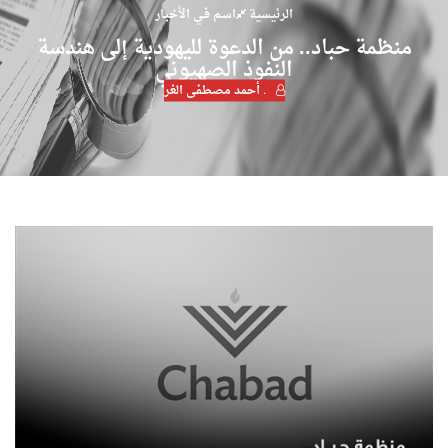
الرئيسية
اسـم فـي الأخبـار
منظمة حباد.. من الدعوة لليهودية إلى هندسة
النفوذ الصهيوني
. أحمد مصطفى الغر