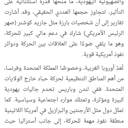
والصهيونية اليهودية
،
ما منحها قدرة استثنائية على
التأثير، تتجاوز حجمها العددي الحقيقي، وقد أشارت
تقارير إلى أن شخصيات بارزة مثل جاريد كوشنر (صهر
الرئيس الأمريكي) شارك في دعم مالي كبير للحركة،
وهو ما يلقي ضوءًا على العلاقات بين الحركة ودوائر
نفوذ أمريكية قوية.
تُعدّ أوروبا الغربية، وخصوصًا المملكة المتحدة وفرنسا،
من أهم المناطق التنظيمية لحركة حباد خارج الولايات
المتحدة. ففي لندن وباريس تخدم جاليات يهودية
كبيرة ومؤثرة، وتمتلك موارد اجتماعية وسياسية. كما
تمثّل دول مثل الأرجنتين والبرازيل في أمريكا اللاتينية
منطقة نفوذ مهمة للحركة، إلى جانب أستراليا حيث