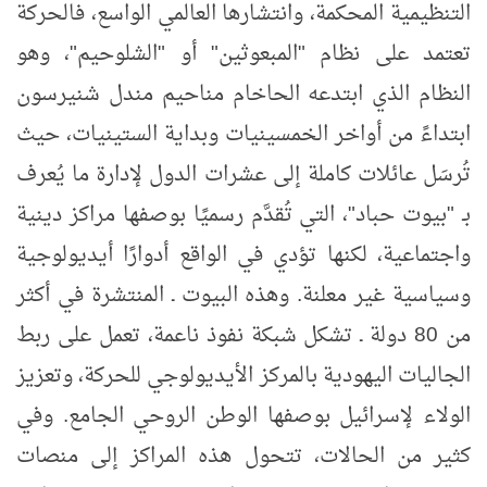
التنظيمية المحكمة، وانتشارها العالمي الواسع، فالحركة
تعتمد على نظام "المبعوثين" أو "الشلوحيم"، وهو
النظام الذي ابتدعه الحاخام مناحيم مندل شنيرسون
ابتداءً من أواخر الخمسينيات وبداية الستينيات، حيث
تُرسَل عائلات كاملة إلى عشرات الدول لإدارة ما يُعرف
بـ "بيوت حباد"، التي تُقدَّم رسميًا بوصفها مراكز دينية
واجتماعية، لكنها تؤدي في الواقع أدوارًا أيديولوجية
وسياسية غير معلنة. وهذه البيوت ـ المنتشرة في أكثر
من 80 دولة ـ تشكل شبكة نفوذ ناعمة، تعمل على ربط
الجاليات اليهودية بالمركز الأيديولوجي للحركة، وتعزيز
الولاء لإسرائيل بوصفها الوطن الروحي الجامع. وفي
كثير من الحالات، تتحول هذه المراكز إلى منصات