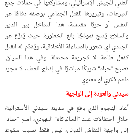
العلني للجيش الإسرائيلي، ومشاركتها في حملات جمع
التبرعات، وتبريرها للقتل الجماعي
بوصفه دفاعًا عن
النفس أو حربًا مقدسة، هذا التداخل بين الدين
والسلاح يُنتج نموذجًا بالغ الخطورة، حيث يُنزَع عن
الجندي أي شعور بالمساءلة الأخلاقية، ويُقدَّم له القتل
كفعل طاعة، لا كجريمة محتملة. وفي هذا السياق،
تصبح "حباد" شريكًا مباشرًا في إنتاج العنف، لا مجرد
داعم فكري أو معنوي.
سيدني والعودة إلى الواجهة
أعاد الهجوم الذي وقع في مدينة سيدني الأسترالية،
خلال احتفالات عيد "الحانوكاه" اليهودي، اسم "حباد"
إلى واجهة النقاش الدولي، ليس فقط بسبب سقوط