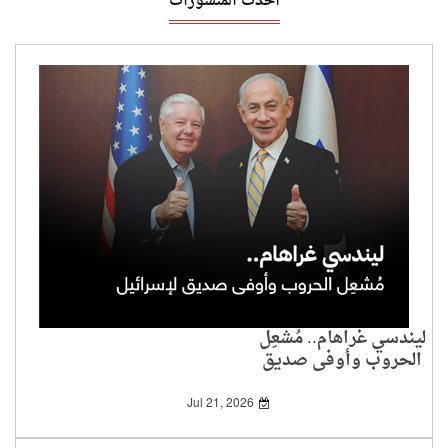
أحدث المنشورات
ليندسي غراهام.. مُشعِل
الحروب وأوفى صديق
لإسرائيل
Jul 21, 2026