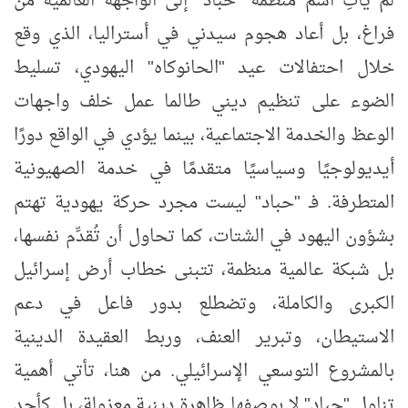
لم يأتِ اسم منظمة "حباد" إلى الواجهة العالمية من
فراغ، بل أعاد هجوم سيدني في أستراليا، الذي وقع
خلال احتفالات عيد "الحانوكاه" اليهودي، تسليط
الضوء على تنظيم ديني طالما عمل خلف واجهات
الوعظ والخدمة الاجتماعية، بينما يؤدي في الواقع دورًا
أيديولوجيًا وسياسيًا متقدمًا في خدمة الصهيونية
المتطرفة. فـ "حباد" ليست مجرد حركة يهودية تهتم
بشؤون اليهود في الشتات، كما تحاول أن تُقدِّم نفسها،
بل شبكة عالمية منظمة، تتبنى خطاب أرض إسرائيل
الكبرى والكاملة، وتضطلع بدور فاعل في دعم
الاستيطان، وتبرير العنف، وربط العقيدة الدينية
بالمشروع التوسعي الإسرائيلي. من هنا، تأتي أهمية
تناول "حباد" لا بوصفها ظاهرة دينية معزولة، بل كأحد