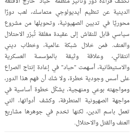
تكشف قراءة دور وتأثير منظمة "حباد" خارج الأقنعة
الدينية عن تنظيم أيديولوجي متماسك، لعب دورًا
محوريًا في تديين الصهيونية، وتحويلها من مشروع
سياسي قابل للنقاش إلى عقيدة مغلقة تُبرّر الاحتلال
والعنف. فمن خلال شبكة عالمية، وخطاب ديني
انتقائي، وعلاقة وثيقة بالمؤسسة العسكرية
والاستيطانية، أسهمت "حباد" في إعادة إنتاج الصراع
على أسس وجودية خطرة، ولا شك أن فهم هذا الدور،
ومواجهته بوعي ومنهجية، يشكّل خطوة أساسية في
مواجهة الصهيونية المتطرفة، وكشف أدواتها، التي
تعمل باسم الدين، لكنها تخدم في جوهرها مشاريع
العنف والقتل والاحتلال.