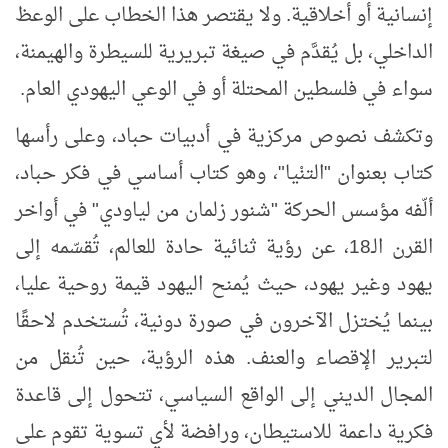
إنسانية أو أخلاقية. ولا يقتصر هذا الخطاب على الوعظ
الداخلي، بل يُقدَّم في صيغة تبريرية للسيطرة والهيمنة،
سواء في فلسطين المحتلة أو في الوعي اليهودي العام.
وتكشف نصوص مركزية في أدبيات حباد، وعلى رأسها
كتاب بعنوان "التنْيا"، وهو كتاب أساسي في فكر حباد،
ألّفه مؤسس الحركة "شنور زلمان من لياودي" في أواخر
القرن الـ18، عن رؤية ثنائية حادة للعالم، تُقسّمه إلى
يهود وغير يهود، حيث يُمنح اليهود قيمة روحية عليا،
بينما يُختزل الآخرون في صورة دونية، تُستخدم لاحقًا
لتبرير الإقصاء والعنف. هذه الرؤية، حين تُنقل من
المجال الديني إلى الواقع السياسي، تتحول إلى قاعدة
فكرية داعمة للاستيطان، ورافضة لأي تسوية تقوم على