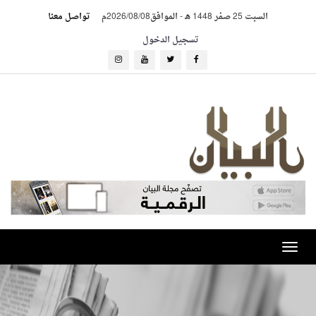
السبت 25 صفر 1448 هـ
-
الموافق2026/08/08م
تواصل معنا
تسجيل الدخول
Toggle
navigation