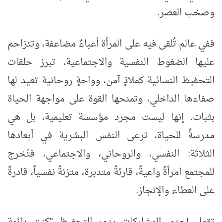
وصخب العصر
.
ففي عالم تُلقى فيه على المرأة أعباءٌ مضاعفة، وتتزاحم
عليها الضغوط النفسية والاجتماعية، تبرز حلقات
التحفيظ النسائية كملاذٍ آمن، وواحةٍ روحانية تعيد لها
صفاءها الداخلي، وتمنحها القوة على مواجهة الحياة
بثبات. إنها ليست مجرد مؤسسة تعليمية، بل هي
مدرسةٌ للحياة، ترعى النفس البشرية في أبعادها
الثلاثة: النفسي، والروحاني، والاجتماعي، فتُخرج
للمجتمع امرأةً واعيةً، قارئةً متدبرة، متزنةً نفسياً، قادرةً
على العطاء والإنجاز
.
تقول إحدى المشاركات بدور التحفيظ "كنت دائمة