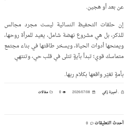
عن بعد أو هجين
.
إن حلقات التحفيظ النسائية ليست مجرد مجالس
للذكر، بل هي مشروع نهضة شامل، يعيد للمرأة روحها،
ويمنحها أدوات الحياة، ويسخر طاقتها في بناء مجتمع
متماسك قوي؛ تبدأ بآيةٍ تتلى في قلب حي، وتنتهي
بأمةٍ تغيّر واقعها بكلام ربها
.
. أميرة زكي
2026/07/08
0
مقالات
أحدث التعليقات
0