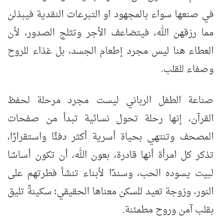
في صنعها سواء بالمجهود او التبرعات النقدية فيبذلن
مما رزقهن الله، فيتضاعف الأجر وتثلج الصدور، لأن
العطاء هنا ليس مجرد إطعام الجسد، بل غذاء للروح
وصفاء للقلب
.
صناعة الطفل الرباني ليست مجرد مرحلة لحفظ
القرآن، إنها رحلة تحول نسائية تبدأ من صفحات
المصحف وتنتهي بحياة أسرية أكثر دفئًا واستقرارًا،
تذكر كل امرأة أنها قادرة، بعون الله، أن تكون أساسًا
لبيت يسوده الحب، وسندًا لأبناء تنشأ فطرتهم على
النور، وزوجة تعيد للسكن معناها الحقيقي؛ سكينةً تليق
بقلب آمن وروح مطمئنة
.