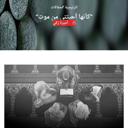
الرئيسية
مقالات
"كأنها أحيتني من موت"
. أميرة زكي