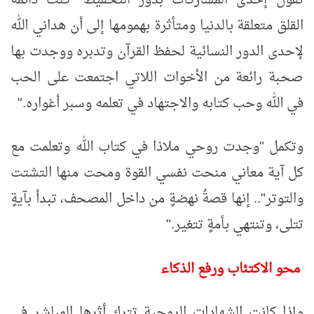
القلق متعلقة بالدنيا ومتأثرة بهمومها إلى أن هداني الله
لإحدى الدور النسائية لحفظ القرآن وتدبره ووجدت بها
صحبة رائعة من الأخوات اللاتي اجتمعت على الحب
في الله وحب كتابه والاجتهاد في تعلمه وسبر أغواره
".
وتكمل "وجدت روحي ملاذا في كتاب الله وتعلمت مع
كل آية معاني منحت نفسي القوة ومحت منها التشتت
والتوتر".. إنها قصةُ نهضةٍ من داخل المصحف، تبدأ بآيةٍ
تتلى، وتنتهي بأمةٍ تتغير
".
محو الاكتئاب ورفع الذكاء
وإذا كانت الشهادات الروحية تترك أثرها المباشر في