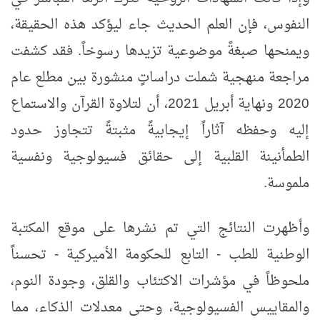
النفوس، فإن العلم الحديث جاء ليؤكد هذه الحقيقة،
ويمنحها صبغةً موضوعية تزيدها رسوخاً. فقد كشفت
مراجعة منهجية شملت دراساتٍ منشورة بين مطلع عام
2020 ونهاية أبريل 2021، أن لتلاوة القرآن والاستماع
إليه وحفظه آثاراً إيجابيةً مثبتةً تتجاوز حدود
الطمأنينة القلبية إلى حقائق فسيولوجية ونفسية
ملموسة
.
وأظهرت النتائج التي تم نشرها على موقع المكتبة
الوطنية للطب - التابع للحكومة الأميركية - تحسناً
ملحوظاً في مؤشرات الاكتئاب والقلق، وجودة النوم،
والمقاييس الفسيولوجية، وحتى معدلات الذكاء، مما