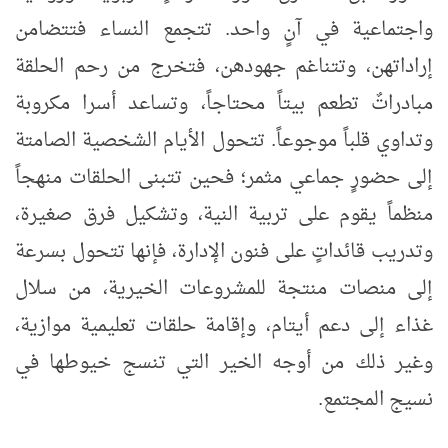
واجتماعية في آنٍ واحد. تتجمع النساء فتتضامن
إراداتهن، وتتناغم جهودهن، فتخرج من رحم الحلقة
مبادراتٌ تطعم بيتاً محتاجاً، وتساعد أسرا مكروبة
وتداوي قلباً موجوعاً. تتحول الأيام الشخصية الصامتة
إلى حضورٍ جماعي مثمر؛ فحين تتبنى الحلقات منهجاً
منظماً يقوم على تربية النية، وتشكيل فرق صغيرة،
وتدريب قائداتٍ على فنون الإدارة، فإنها تتحول بسرعة
إلى منصات منتجة للمشروعات الخيرية، من سلال
غذاء إلى دعم أيتام، وإقامة حلقات تعليمية موازية،
وغير ذلك من أوجه الخير التي تنسج خيوطها في
نسيج المجتمع
.