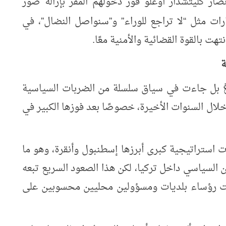
نصار كليتشدار أوغلو فور دخولهم المقر بإزالة صور
ارات مثل
لا تراجع للوراء
و
سنواصل النضال
، في
”
”
”
“
ت بالقوة القضائية والأمنية معًا.
ة
غ بل جاءت في سياق سلسلة من الضربات السياسية
خلال السنوات الأخيرة، خصوصًا بعد فوزها الكبير في
 استراتيجية كبرى أبرزها إسطنبول وأنقرة، وهو ما
 السياسي داخل تركيا، لكن هذا الصعود السريع تبعه
الت رؤساء بلديات ومسؤولين محليين محسوبين على