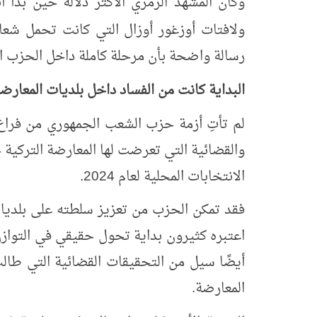
وكان المشهد الرمزي الأكثر دلالة حين بدأ أ
ولافتات أوزغور أوزال التي كانت تحمل شع
رسالة واضحة بأن مرحلة كاملة داخل الحزب انته
البداية كانت من الفساد داخل بلديات المعارض
لم تأتِ أزمة حزب الشعب الجمهوري من فرا
والقضائية التي تعرضت لها المعارضة التركية 
الانتخابات المحلية لعام
2024
.
فقد تمكن الحزب من تعزيز سلطته على بلديات
اعتبره كثيرون بداية تحول حقيقي في التوازن
أيضًا سيل من التحقيقات القضائية التي ط
المعارضة.