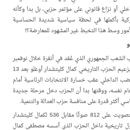
لي أو نزاع قانوني على مؤتمر حزبي، بل بدا وكأنه
ركية بأكملها في لحظة سياسية شديدة الحساسية
لأمور وسط هذا التخبط غير المشهود للمعارضة؟!
و
الشعب الجمهوري الذي عُقد في أنقرة خلال نوفمبر
زعيم الحزب التاريخي كمال كليتشدار أوغلو بعد
13
غضب الداخلي عقب خسارة الانتخابات الرئاسية أمام
م نفسه، ووقتها بدا أن الحزب دخل مرحلة جديدة
ي أكثر قدرة على منافسة حزب العدالة والتنمية.
التصويت على
812
صوتًا مقابل
536
لكمال كليتشدار
حول تاريخية داخل الحزب الذي أسسه مصطفى كمال