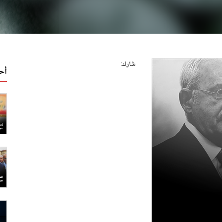
شارك:
أح