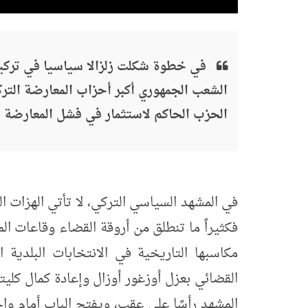
في خطوة شكلت زلزالا سياسيا في تركيا
الشعب الجمهوري أكبر أحزاب المعارضة الترك
الحزب الحاكم لاستثمار في فشل المعارضة قبل
في المشهد السياسي التركي، لا تأتي الهزات الك
فكثيراً ما تنطلق من أروقة القضاء وقاعات ال
مكاسبها التاريخية في الانتخابات البلدية ال
القضائي بعزل أوزغور أوزال وإعادة كمال كلي
المشهد رأسًا على عقب، ويفتح الباب أمام وا