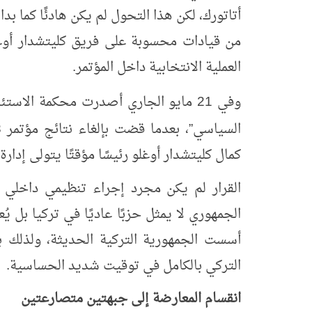
أتاتورك، لكن هذا التحول لم يكن هادئًا كما بد
من قيادات محسوبة على فريق كليتشدار أو
العملية الانتخابية داخل المؤتمر.
وفي
21
مايو الجاري أصدرت محكمة الاستئناف
السياسي
، بعدما قضت بإلغاء نتائج مؤتمر
3
”
كمال كليتشدار أوغلو رئيسًا مؤقتًا يتولى إدا
القرار لم يكن مجرد إجراء تنظيمي داخل
الجمهوري لا يمثل حزبًا عاديًا في تركيا بل ي
أسست الجمهورية التركية الحديثة، ولذلك ب
التركي بالكامل في توقيت شديد الحساسية.
انقسام المعارضة إلى جبهتين متصارعتين