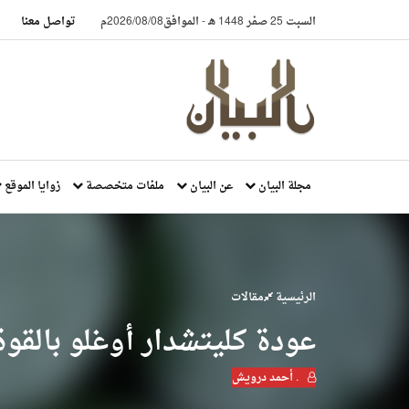
السبت 25 صفر 1448 هـ
-
الموافق2026/08/08م
تواصل معنا
مجلة البيان
عن البيان
ملفات متخصصة
زوايا الموقع
الرئيسية
مقالات
عودة كليتشدار أوغلو بالقو
. أحمد درويش