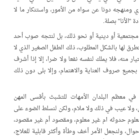
 ومنهجه دونا عن سواه من الأمور، واستنكار ما لا
 "الأنا" بصلة.
مجتمعية أو دينية أو نحو ذلك، بل لنتجه صوب أحد
تطرق لها بالشكل المطلوب، ذلك الطفل الصغير الذي لا
تيار منه، فلا يملك لنفسه نفعا ولا ضرا، إلا إذا أشرف
 بجميع صروف العناية والاهتمام، وإلا بلى دون ذلك
 في معظم البلدان الأمهات للتشبث بأقسى المهن
، ولا عيب في ذلك ولا ملام، ولكن لنسلط الضوء على
علوم حدوثه ام غير معلوم، ومقصود أم غير مقصود،
وال، ولنجعل الأمر أخف وطأة وأكثر قابلية للعلاج،