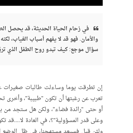
في زحام الحياة الحديثة، قد يحصل الطف
والأمان. فهو قد لا يفهم أسباب الغياب، لكنه 
سؤال موجع: كيف تبدو روح الطفل الذي تربّ
إن تطرقت يوما وساءلت طالبات صغيرات عن 
تعرب عن رغبتها أن تكون "طبيبة"، وأخرى تحب 
أو حتى "رائدة فضاء"، ولكن هل ستجد من بين
وعلى قدر المسؤولية"؟، في العادة لا....قد ت
ولئن قيل فسيعد مستهجنا، في ظل الوضع الر