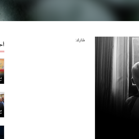
شارك:
أح