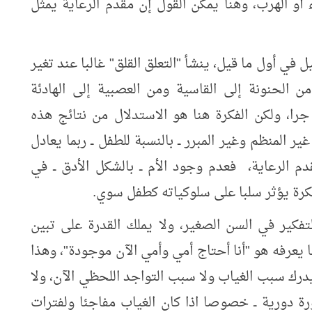
اء أو الهرب، وهنا يمكن القول إن مقدم الرعاية يمثل
 في أول ما قيل، ينشأ "التعلق القلق" غالبا عند تغير
من الحنونة إلى القاسية ومن العصبية إلى الهادئة
جرا، ولكن الفكرة هنا هو الاستدلال من نتائج هذه
 المنظم وغير المبرر ــ بالنسبة للطفل ــ ربما يعادل
 الرعاية، فعدم وجود الأم ــ بالشكل الأدق ــ في
رة يؤثر سلبا على سلوكياته كطفل سوي.
تفكير في السن الصغير، ولا يملك القدرة على تبين
ما يعرفه هو "أنا أحتاج أمي وأمي الآن موجودة"، وهذا
درك سبب الغياب ولا سبب التواجد اللحظي الآن، ولا
رة دورية ــ خصوصا اذا كان الغياب مفاجئا ولفترات