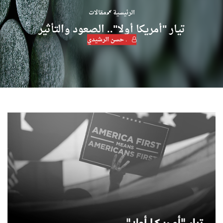
الرئيسية
مقالات
تيار "أمريكا أولا".. الصعود والتأثير
. حسن الرشيدي