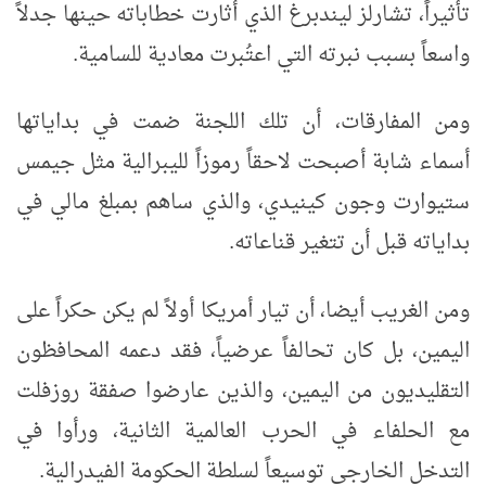
تأثيراً، تشارلز ليندبرغ الذي أثارت خطاباته حينها جدلاً
واسعاً بسبب نبرته التي اعتُبرت معادية للسامية.
ومن المفارقات، أن تلك اللجنة ضمت في بداياتها
أسماء شابة أصبحت لاحقاً رموزاً لليبرالية مثل جيمس
ستيوارت وجون كينيدي، والذي ساهم بمبلغ مالي في
بداياته قبل أن تتغير قناعاته.
ومن الغريب أيضا، أن تيار أمريكا أولاً لم يكن حكراً على
اليمين، بل كان تحالفاً عرضياً، فقد دعمه المحافظون
التقليديون من اليمين، والذين عارضوا صفقة روزفلت
مع الحلفاء في الحرب العالمية الثانية، ورأوا في
التدخل الخارجي توسيعاً لسلطة الحكومة الفيدرالية.