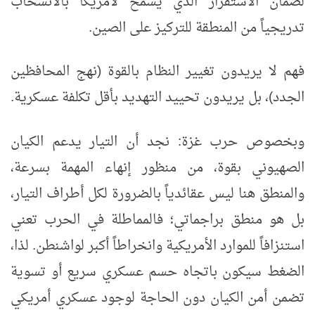
لضمان الاستقرار الذي يسمح لأمريكا بالانسحاب
تدريجياً من المنطقة للتركيز على الصين.
فهم لا يريدون تغيير النظام بالقوة (نهج المحافظين
الجدد)، بل يريدون تحييد التهديد بأقل تكلفة عسكرية.
وبخصوص حرب غزة: نجد أن التيار يدعم الكيان
الصهيوني بقوة، من منظور إنهاء المهمة بسرعة،
والمنطق هنا ليس عقائدياً بالضرورة لكل أطراف التيار،
بل هو منطق براجماتي؛ فالمماطلة في الحرب تعني
استنزافاً للموارد الأمريكية وانخراطاً أكبر لواشنطن. لذا،
الضغط سيكون باتجاه حسم عسكري سريع أو تسوية
تضمن أمن الكيان دون الحاجة لوجود عسكري أمريكي