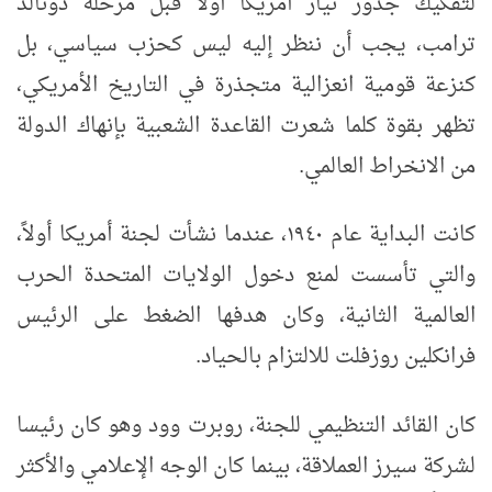
لتفكيك جذور تيار أمريكا أولاً قبل مرحلة دونالد
ترامب، يجب أن ننظر إليه ليس كحزب سياسي، بل
كنزعة قومية انعزالية متجذرة في التاريخ الأمريكي،
تظهر بقوة كلما شعرت القاعدة الشعبية بإنهاك الدولة
من الانخراط العالمي.
كانت البداية عام ١٩٤٠، عندما نشأت لجنة أمريكا أولاً،
والتي تأسست لمنع دخول الولايات المتحدة الحرب
العالمية الثانية، وكان هدفها الضغط على الرئيس
فرانكلين روزفلت للالتزام بالحياد.
كان القائد التنظيمي للجنة، روبرت وود وهو كان رئيسا
لشركة سيرز العملاقة، بينما كان الوجه الإعلامي والأكثر