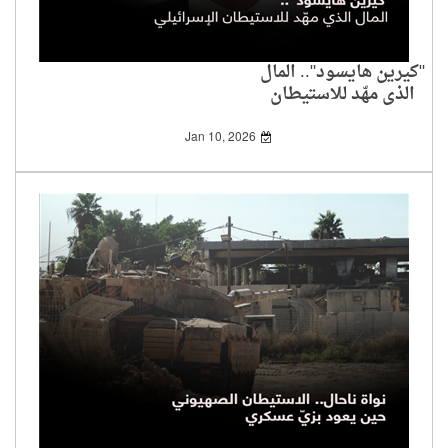
"كيرين هايسود".. المال
الذي مهّد للاستيطان
الإسرائيلي
Jan 10, 2026