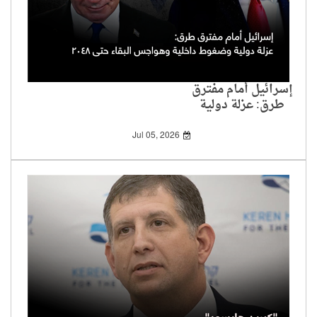
إسرائيل أمام مفترق
طرق: عزلة دولية
وضغوط داخلية
وهواجس البقاء حتى
Jul 05, 2026
2048