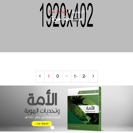
الرئيسية
مـساحـة حـرّة
مـساحـة حـرّة
..
1
0
-1
-2