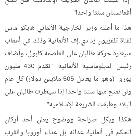
"إذا طبقت طالبان الشريعة الإسلامية فلن نمنح
أفغانستان سنتا واحدا"
هذا ما أعلنه وزير الخارجية الألماني هايكو ماس
لقناة تلفزيون زد.دي.إف الألمانية وذلك في أعقاب
سيطرة حركة طالبان على العاصمة كابول، وأضاف
رئيس الدبلوماسية الألمانية: "نقدم 430 مليون
يورو (وهو ما يعادل 505 ملايين دولار) كل عام
ولن نمنح منها سنتا واحدا إذا سيطرت طالبان على
البلاد وطبقت الشريعة الإسلامية".
هكذا وبكل صراحة ووضوح يعلن أحد أركان
الحكم في ألمانيا، عدائه بل عداء أوروبا والغرب