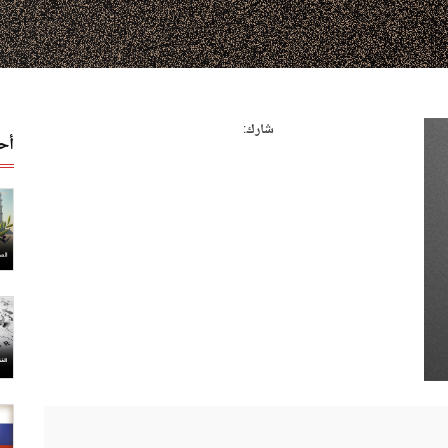
شارك:
أح