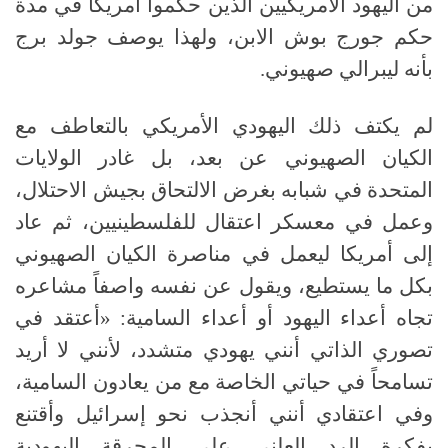
من اليهود الأمريكيين الذين حكموا أمريكا في مدة
حكم جورج بوش الابن، ولهذا يوصف جولد برج
بأنه ليبرالي صهيوني
.
لم يكتف ذلك اليهودي الأمريكي بالتعاطف مع
الكيان الصهيوني عن بعد، بل غادر الولايات
المتحدة في شبابه بغرض الالتحاق بجيش الاحتلال،
وعمل في معسكر اعتقال للفلسطينيين، ثم عاد
إلى أمريكا ليعمل في مناصرة الكيان الصهيوني
بكل ما يستطيع، ويقول عن نفسه واصفاً مشاعره
تجاه أعداء اليهود أو أعداء السامية:
«
أعتقد في
تصوري الذاتي أنني يهودي متشدد، لأنني لا أريد
تسامحاً في حياتي الخاصة مع من يعادون السامية،
وفي اعتقادي أنني أنجذب نحو إسرائيل وأقتنع
بفكرة الرد العلني على المحرقة اليهودية