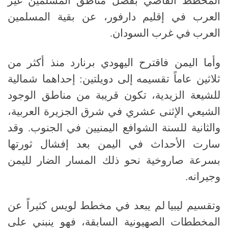
المخطط القاضي بفصل مناطق المسلمين غير
العرب في إقليم دارفور، عن بقية المسلمين
العرب في غرب السودان
.
وأما اليمن فاقترح اليهودي برنارد منذ أكثر من
ثلاثين عاماً تقسيمه
إلى دويلتين
:
إحداهما شمالية
للشيعة الزيدية، تكون قريبة من مناطق الوجود
الشيعي الإثنى عشري في شرق الجزيرة العربية،
والثانية للسنة الشوافع اليمنيين في الجنوب
.
وقد
سارت الأحداث في اليمن بعد إفشال ثورتها
بسرعة صاروخية نحو ذلك المسار الضار لليمن
وجيرانه
.
وتقسيم ليبيا
لم يبعد في مخطط لويس كثيراً عن
المخططات الصهيونية السابقة، فهو ينبني على