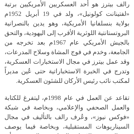
رالف بيترز هو أحد العسكريين الأمريكيين برتبة
«لفتينانت كولونيل»، ولد في
19
أبريل
1952
م
بولاية بنسلفانيا الأمريكية، وهو يدين بالنصرانية
البروتستانتية اللوثرية الأقرب إلى اليهودية، والتحق
بالجيش الأمريكي عام
1967
م بعد تخرجه من
الجامعة، وخدم في فوج المشاة وسلاح المدرعات،
وقد عمل بيترز في مجال الاستخبارات العسكرية،
وتدرج في الخبرة الاستخباراتية حتى عُين مديراً
لمكتب نائب رئيس الأركان للشئون العسكرية
.
تقاعد عن العمل في عام
1998
م، ليتفرغ للكتابة
والعمل الصحفي والإعلامي، وبخاصة في شبكة
«فوكس نيوز»، وعُرف رالف بالتأليف في مجال
السيناريوهات المستقبلية، وبخاصة فيما يوصف