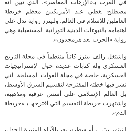
في الغرب بـ«الإرهاب المعاصر»، الذي تبين أنه
مصطلح يغطي عند الأمريكيين معظم خريطة
العاملين للإسلام في العالم
.
ولبيترز رواية تدل على
اهتمامه بالنبوءات الدينية التوراتية المستقبلية وهي
رواية «الحرب بعد هرمجدون»
.
واشتغل رالف بيترز كاتباً منتظماً في مجلة التاريخ
العسكري وله كتابات عديدة حول الإستراتيجيات
العسكرية، خاصة في مجلة القوات المسلحة التي
نشر فيها خطته المقترحة لتقسيم الشرق الأوسط،
بل العالم الإسلامي على أسس عرقية ومذهبية،
واشتهرت خريطة التقسيم التي اقترحها بـ«خريطة
الدم»
.
اشتهر بيترز، أو «بطرس»، بالآراء المثيرة للجدل،