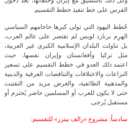
وكل ذلك بالتنسيق مع إيران وحلفائها، بعد دخول
الفرس على خط تنفيذ خطط التقسيم
.
خُطط اليهود التي تولى كبرها حاخامهم السياسي
الهرِم برنارد لويس لم تقتصر على عالم العرب،
بل تناولت البلدان الإسلامية الكبرى غير العربية،
مثل تركيا وأفغانستان وإيران نفسها، حيث
اعتمد
ذلك العدو في خطط التقسيم على تسعير
النزاعات والاختلافات والتناقضات العرقية والدينية
والمذهبية الطائفية، والغرض مزيد من التفتيت
حتى لا يكون للعرب أو المسلمين حاضر يُحترم أو
مستقبل يُرجى
.
سادساً
:
مشروع «رالف بيترز» للتقسيم
: