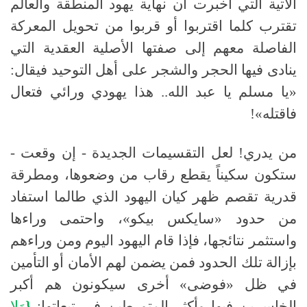
الآتية التي أخبرت أن نهاية يهود المنطقة والعالم
تقترب كلما اقتربوا أو قربوا من تحويل المعركة
الفاصلة معهم إلى صفتها الأصلية العقدية التي
ينادى فيها الحجر والشجر على أهل التوحيد فيقال:
«يا مسلم يا عبد الله
..
هذا يهودي ورائي فتعال
فاقتله»
!
من يدري! لعل التقسيمات الجديدة
-
إن وقعت
-
ستكون سكيناً يقطع رقاب من وضعوها، ومطرقة
قدرية تقصم ظهر كيان اليهود الذي طالما استفاد
من حدود «سايكس بيكو»، واحتمى وراءها
واستثمر نتائجها، فإذا قام اليهود اليوم ومن وراءهم
بإزالة تلك الحدود فمن يضمن لهم الأمان أو التأمين
في ظل
«
فوضى
»
أخرى سيكونون هم أكبر
الخاسرين فيها وأكثر المتورطين في تبعاتها:
{
وَلا