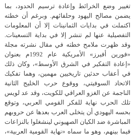
تغيير وضع الخرائط وإعادة ترسيم الحدود، بما
يضمن مصالح اليهود وحلفائهم
.
وبرغم أن خطته
اكتملت في بدايات الثمانينات إلا أن المعلومات
التفصيلية عنها لم تنشر إلا في بداية التسعينات
.
وقد ظهرت ملامح خطته في مقال نشرته مجلة
«فورين أفيرز» الأمريكية عام
1992
م بعنوان
«إعادة التفكير في الشرق الأوسط»، وكان ذلك
في أعقاب حدثين تاريخيين مهمين، وهما تفكيك
الاتحاد السوفيتي، ووقوع حرب الخليج الثانية
الناجمة عن الغزو العراقي للكويت، وقد عد لويس
تلك الحرب نهاية للفكر القومي العربي، وتوقع
بحسه اليهودي أن يتخلى العرب بعدها عن حروبهم
المباشرة ضد الكيان الصهيوني لينشغلوا بالنزاعات
فيما بينهم، وهو ما سماه «نهاية القومية العربية»،