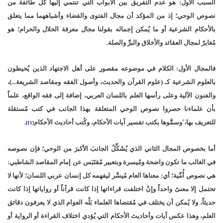
السبب الأول: هو عدم التفريق بين الأبواب التي تنتمي إليها كل طائفة من
نصوص الوحي؛ إذ من المؤكد أن مجال الفتوى والقضاء وأشباههما مما يتعلق
بالأحكام الشرعية أو ما يُمكن إجماله بقولنا مجال معرفة الحلال والحرام؛ هو
مُغايرٌ لمجال العقائد والأخلاق والبرِّ والصلة.
فالمجال الأول: الكلام في موضوعه مقصور على أهل الاجتهاد الذين يُحيطون
بالعلوم الشرعية كـ (علوم القرآن والحديث، وأصول الفقه ومقاصد الشريعة...)،
والفنون الآلية وعلى رأسها العلم باللسان العربي، إضافة إلى فقه الواقع، علماً
بأن علماءنا حصروا نصوص الوحي المتعلقة بهذا الجانب في كتب مُستقلة
للتعريف بها، َوسمََّوها بكتب تفسير آيات الأحكام، وكُتب أحاديث الأحكام
.
[11]
أما بخصوص المجال الثاني الذي يُشَكِّلُ الجانبَ الأكبرَ من الوحي؛ فإن نصوصه
في الغالب ما تكون واضحة ومُيسرة وبتعبير مُقتَبَس عن إمام المقاصد الشاطبي:
هي نصوص أُمِّية؛ أي: معناها العام مُيسَّر ليفهمه كل إنسان عربي اللسان؛ لأنها لا
تحتمل إلا معنىً واحداً وإنْ اختلفت قراءاتها إذا كانت قرآناً أو رواياتها إذا كانت
حديثاً، ولا يُمكن أن يختلف في مُقتضاها العلماء بَلْه العوام الذي لا يعرفون دقائق
العلم، وهذا عكس آيات وأحاديث الأحكام التي يُؤدي اختلاف القراءة أو الرواية أو