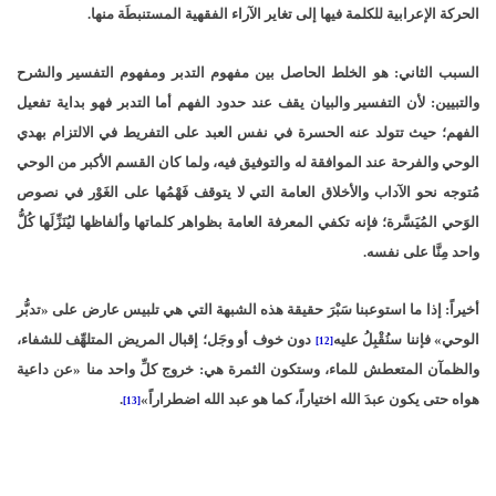
الحركة الإعرابية للكلمة فيها إلى تغاير الآراء الفقهية المستنبطَة منها.
السبب الثاني: هو الخلط الحاصل بين مفهوم التدبر ومفهوم التفسير والشرح
والتبيين: لأن التفسير والبيان يقف عند حدود الفهم أما التدبر فهو بداية تفعيل
الفهم؛ حيث تتولد عنه الحسرة في نفس العبد على التفريط في الالتزام بهدي
الوحي والفرحة عند الموافقة له والتوفيق فيه، ولما كان القسم الأكبر من الوحي
مُتوجه نحو الآداب والأخلاق العامة التي لا يتوقف فَهْمُها على الغَوْر في نصوص
الوَحي المُيَسَّرة؛ فإنه تكفي المعرفة العامة بظواهر كلماتها وألفاظها ليُنَزِّلَها كُلُّ
واحد مِنَّا على نفسه.
أخيراً: إذا ما استوعبنا سَبْرَ حقيقة هذه الشبهة التي هي تلبيس عارض على «تدبُّر
الوحي» فإننا سنُقْبِلُ عليه
دون خوف أو وجَل؛ إقبال المريض المتلهِّف للشفاء،
[12]
والظمآن المتعطش للماء، وستكون الثمرة هي: خروج كلِّ واحد منا «عن داعية
هواه حتى يكون عبدَ الله اختياراً، كما هو عبد الله اضطراراً»
.
[13]