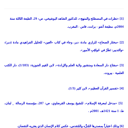
[1] «نظرات في المصطلح والمنهج»، للدكتور الشاهد البوشيخي، ص: 29، الطبعة الثالثة سنة
2004م، مطبعة آنفو - برانت، فاس - المغرب.
[2] «مختار الصحاح» للرازي مادة: دبر، وجاء في كتاب «العين» للخليل الفراهيدي مادة (دبر):
«والتدبير: نَظَرٌ في عَواقِبِ الأمور».
[3] «مفتاح دار السعادة ومنشور ولاية العلم والإرادة»، لابن القيم الجوزية: (1/183)، دار الكتب
العلمية - بيروت.
[4] «تفسير القرآن العظيم»، لابن كثير (1/3).
[5] «مدخل لمعرفة الإسلام»، للشيخ يوسف القرضاوي، ص: 287، مؤسسة الرسالة _ لبنان،
ط: 1 سنة 1421هـ، 2001م .
[6] وذلك اعتباراً بمصدرها المُنزَّه والمُقدس، عكس كلام الإنسان الذي يعتريه النقصان.