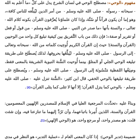
مفهوم «الوحي»:
مصطلح الوحي في لسان الشرع يدل على كلِّ «ما أعلم به الله
- سبحانه - رسولَه - صلى الله عليه وسلم - من أمر الدين ليُبلِّغه للناس كافة»،
وهو إما أن يكون قرآناً أو سُنَّة، وإذا كان علماؤنا يُعرِّفون القرآن بكونه كلام الله -
تعالى -، والسنة بأنها «ما صدر عن النبي - صلى الله عليه وسلم - من قول أو فعل
أو تقرير أو صفة»؛ فإن ذلك من باب التَّفريق بين كيفية تبليغ كل واحد من الوحيين
(القرآن والسنة)؛ حيث إن القرآن الكريم أُوحِيت كلماته من الله - سبحانه وتعالى
- إلى الرسول - صلى الله عليه وسلم - ليُبلِّغَها بحروفها، لذلك يُصطَلح على طريقة
تبليغه الوحي الجلي أو المتلوّ. بينما أُوحيت السُّنة النبوية الشريفة بالمعنى فقط،
وصِيَغُها اللفظية مَنْسُوبَة إلى الرسول - صلى الله عليه وسلم - ، ويُصطلح على
طريقة تبليغها بالوحي الخفي. قال ابن كثير: «السُّنة تنزل عليه - صلى الله عليه
وسلم - بالوحي كما ينزل القرآن؛ إلا أنها لا تتلى كما يتلى القرآن»
.
[4]
وبناءً عليه «تحدَّدت المرجعية العليا في الإسلام للمصدرين الإلهيين المعصومين:
القرآن والسنة، اللذين أُمِرنا باتباعهما، وأن نَرُدَّ إليهما ما تنازعنا فيه، وإن شئت
قلت: هو مصدر واحد، أو مرجع واحد، هو (الوحي الإلهي)»
.
[5]
ضميمة (تدبر الوحي):
إذا كان المعنى العام لـ «عملية التدبر» هو النظر في مدى