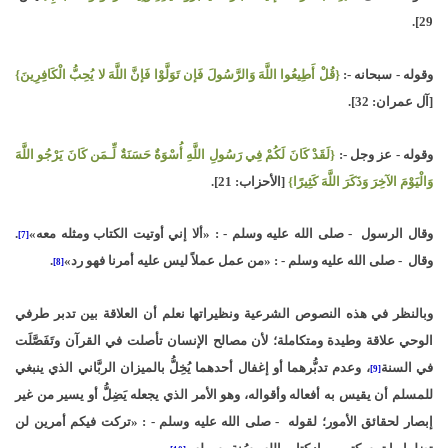
29].
وقوله - سبحانه -:
{قُلْ أَطِيعُوا اللَّهَ وَالرَّسُولَ فَإن تَوَلَّوْا فَإنَّ اللَّهَ لا يُحِبُّ الْكَافِرِينَ}
[آل عمران: 32].
وقوله - عز وجل -:
{لَقَدْ كَانَ لَكُمْ فِي رَسُولِ اللَّهِ أُسْوَةٌ حَسَنَةٌ لِّـمَن كَانَ يَرْجُو اللَّهَ
وَالْيَوْمَ الآخِرَ وَذَكَرَ اللَّهَ كَثِيرًا}
[الأحزاب: 21].
وقال الرسول - صلى الله عليه وسلم - : «ألا إني أوتيت الكتاب ومثله معه»
.
[7]
وقال - صلى الله عليه وسلم - : «من عمل عملاً ليس عليه أمرنا فهو رد»
.
[8]
وبالنظر في هذه النصوص الشرعية ونظيراتها نعلم أن العلاقة بين تدبر طرفي
الوحي علاقة وطيدة ومتكاملة؛ لأن مصالح الإنسان تأصلت في القرآن وتَفَصَّلَت
في السنة
، وعدم تدبُّرهما أو إغفال أحدهما يُخِلُّ بالميزان الربَّاني الذي ينبغي
[9]
للمسلم أن يقيس به أفعاله وأقواله، وهو الأمر الذي يجعله يَضِلُّ أو يسير من غير
إبصار لحقائق الأمور؛ لقوله - صلى الله عليه وسلم - : «تركت فيكم أمرين لن