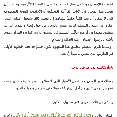
استفادة الإنسان من خلال مقارنة حاله بمقتضى الكلام المُتَدَبَّر فيه، ولا شك أن
تفعيل هذا المعنى في الآيات القرآنية المُحكَمة أو الأحاديث النبوية المعصومة
التي لا يمكن أن نجد كلاماً حكيماً مثلها
؛ إن تفعيل ذلك سيجعل عملية التدبر
[6]
عبارة عن «سعي المسلم لتربية نفسه بالوحي من خلال إبصاره لمدى التزامه
بتطبيق مقتضاه»، أو هو: «تأمُّل المسلم في مستوى تلاوته (اتباعه) للقرآن ومدى
تأسِّيه بالرسول العدنان، عليه الصلاة والسلام».
وعندما يلتزم المسلم بتطبيق هذا المفهوم يكون حينئذٍ قد خطا خُطوته الأولى
في الطريق الذي يحقق له مبدأ ربَّانيته.
ثانياً: تكاملية تدبر طرفَي الوحي:
مسلك تدبر الوحي هو الأصل الأصيل الذي لا صلاح لنا بدونه؛ وهو الذي جاءت
نصوص الوحي تترى من أجل أن ترسِّخَه فينا؛ حتى صار من بدهيات الدين.
ونذكـر من تلك النصوص على ســبيل التذكير:
قـوله - تعالى -:
{كِتَابٌ أَنزَلْنَاهُ إلَيْكَ مُبَارَكٌ لِّيَدَّبَّرُوا آيَاتِهِ وَلِيَتَذَكَّرَ أُوْلُوا الأَلْبَابِ}
[ص: