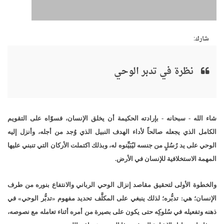
شارك:
نظرة في تدبر الوحي
شاء الله - سبحانه - بإرادته الحكيمة أن يخلق الإنسان، فسوّاه على التقويم
الكامل الذي يجعله صالحاً لأداء الهدف النبيل الذي وُجد من أجله، وأنزل إليه
الوحي على يد رُسُلٍ من جنسه ليُبَيِّنوه له، وبذلك اكتملت الأركان التي تنبني عليها
المهمة الاستخلافية للإنسان في الأرض.
والخطوة الأولى لتحقيق مقاصد إنزال الوحي الرباني والانتفاع بنوره من طرف
الإنسان؛ هي: تدبُّره؛ لذلك ينبغي على المكلَّف تحديد مفهوم «تدبُّر الوحي» في
ذهنه وتفعيله في سُلوكِه حتى يكون على بصيرة من أمره أثناء تعامله مع نصوصه،