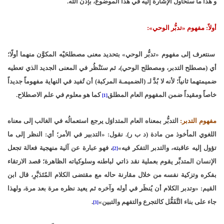
و هذا ما سنحاول الإشارة إليه في هذا الموضوع، بإذن الله.
أولاً: مفهوم «تدبُّر الوحي»:
سنتعرف إلى مفهوم «تدبُّر الوحي» بتحديد معنى مصطلحَيْه المكوَّن منهما أولًا؛
أي (مصطلح التدبر، ومصطلح الوحي)، ثم سنَنْظُر في المعنى الجديد الذي تعطيه
ضميمتهما ثانياً؛ لأنه لا بُدَّ لـ (الضميمـة المركبة) أن تُفيد في النهاية مفهوماً جديداً
خاصاً ومقيداً ضمن المفهوم العام المطلق
كما هو معلوم في علم الاصطلاح.
[1]
مفهوم التدبر:
التدبُّر بمعناه العام المتداوَل يرجع استعمالُه في الغالب إلى معناه
اللغوي المأخوذ من مادة (د ب ر). نقول: «التدبير في الأمر؛ أي: النظر إلى ما
تؤول إليه عاقبته، والتدبر التفكر فيه»
، فهو عبارة عن آلية منهجية فعالة تجعل
[2]
الإنسان المتدبِّر يقوم بعملية نقد ذاتي لباطنه وسلوكياته الظاهرة؛ قصد الارتقاء
بفكره وتزكية نفسه من خلال مقارنة حاله مع مقتضى الكلام المُتَدَبَّرِ، قال ابن
القيم: «وتدبر الكلام أن يُنظَر في أوله وآخره ثم يعيد نظره مرة بعد مرة، ولهذا
جاء على بناء التَّفَعُّل كالتجرع والتفهم والتبين»
.
[3]