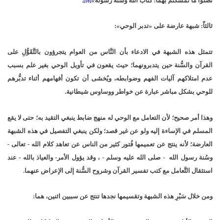
تضلوا ما تمسكتم بهما: كتاب الله وسُنة رسوله»
.
[10]
ثالثاًَ: شبهة عارضة على «تدبر الوحي»:
تتمثل هذه الشبهة في الادعاء بأن النَّاس من العوام يتجرؤون بالتَّقَوُّلِ على
القرآن والسُّنة حين يتدبرونهما؛ حيث يقعون في تأويل الوحي بغير علم بسبب
عدم امتلاكهم آليات الفهم وضوابطه، ويُخشى أن تكون أفهامهم أثناء تدبُّرهم
للوحي بشكل مباشر عبارة عن خواطر ووساوس شيطانية.
وهذا أمر صحيح؛ لأن التعامل مع الوحي له منهج ضابط ينبغي التقيد به؛ حتى لا يقع
المسلم في الإساءة إليه ولو عن غير قصد؛ ولكن ينبغي التفصيل في هذه الشبهة
العارضة؛ لأنه ينتج عن تعميمها فُتور كثير من الناس عن تعاهد كلام الله - تعالى -
وسُنة رسول الله - صلى الله عليه وسلم - ، وقد يؤول الأمر- والعياذ بالله - عند
استثقال التَّعامل مع كتب تفسير القرآن وشروح السُّنة إلى الإعراض عنهما.
ومن خلال سَبْرِ هذه الشبهة وتقسيمها نجدها تنتج عن سببين اثنين، هما: