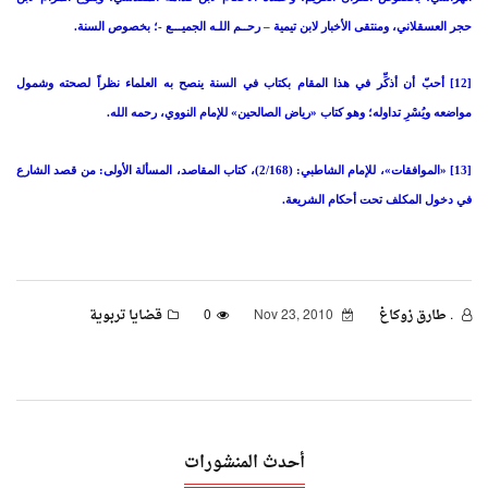
حجر العسقلاني، ومنتقى الأخبار لابن تيمية – رحــم اللـه الجميـــع -؛ بخصوص السنة.
[12] أحبّ أن أذكِّر في هذا المقام بكتاب في السنة ينصح به العلماء نظراً لصحته وشمول
مواضعه ويُسْرِ تداوله؛ وهو كتاب «رياض الصالحين» للإمام النووي، رحمه الله.
[13] «الموافقات»، للإمام الشاطبي: (2/168)، كتاب المقاصد، المسألة الأولى: من قصد الشارع
في دخول المكلف تحت أحكام الشريعة.
. طارق زوكاغ
Nov 23, 2010
0
قضايا تربوية
أحدث المنشورات