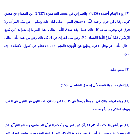
[7] رواه الإمام أحمد: (4/130)، والطبراني في مسند الشاميين: (2/137) عن المقدام بن معدي
كرب. وقال ابن حزم -رحمه اللَّه -: «صدق النبي - صلى الله عليه وسلم - هي مثل القرآن، ولا
فرق في وجوب طاعة كل ذلك علينا، وقد صدق اللَّه - تعالى- هذا القول؛ إذ يقول: {مَن يُطِعِ
الرَّسُولَ فَقَدْ أَطَاعَ اللَّهَ} [النساء: 80]. وهي مثل القرآن في أن كل ذلك وحي من عند اللَّه - تعالى
- قال اللَّه - عز وجل -: {وَمَا يَنطِقُ عَنِ الْهَوَى} [النجم: ٣] . «الإحكام في أصول الأحكام»: (2/
22).
[8] متفق عليه .
[9] يُنظر: «الموافقات» لأبي إسحاق الشاطبي: (3/9).
[10] رواه الإمام مالك في الموطأ مرسلاً في كتاب القدر (460)، باب النهي عن القول في القدر،
ورواه الحاكم مسنداً وصححه.
[11] من أشهرها: كتاب أحكام القرآن لابن العربي، وأحكام القرآن للجصاص، وأحكام القرآن للكيا
الهراسي؛ بخصوص القرآن الكريم، وعمدة الأحكام لابن قدامة المقدسي، وبلوغ المرام لابن