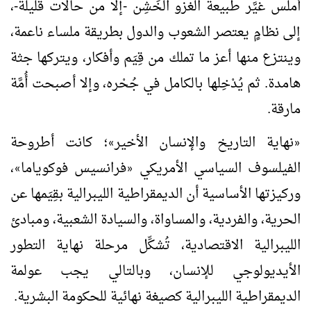
أملس غيَّر طبيعة الغزو الخَشِن -إلا من حالات قليلة-،
إلى نظامٍ يعتصر الشعوب والدول بطريقة ملساء ناعمة،
وينتزع منها أعز ما تملك من قِيَم وأفكار، ويتركها جثة
هامدة. ثم يُدْخِلها بالكامل في جُحْره، وإلا أصبحت أُمَّة
مارقة.
نهاية التاريخ والإنسان الأخير
؛ كانت أطروحة
»
«
الفيلسوف السياسي الأمريكي
فرانسيس فوكوياما
،
»
«
وركيزتها الأساسية أن الديمقراطية الليبرالية بقِيَمها عن
الحرية، والفردية، والمساواة، والسيادة الشعبية، ومبادئ
الليبرالية الاقتصادية، تُشكِّل مرحلة نهاية التطور
الأيديولوجي للإنسان، وبالتالي يجب عولمة
الديمقراطية الليبرالية كصيغة نهائية للحكومة البشرية.