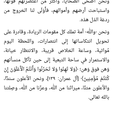
ونحن أضحى الضحايا، وأكثر مَن اعتصرتهم قوتها،
واستباحت أرضهم وأموالهم، فأَوْلَى لنا الخروج من
ردغة الذل هذه.
ونحن -والله- أمة تملك كل مقومات الريادة، وقادرة على
تحويل انتكاساتها إلى انتصارات، واللحظة اليوم
مُواتية، وساعة الخلاص قريبة، والانتظار خيانة،
والاستمرار في ساحة التبعية إلى حين تآكل منسأتهم
وَهن فوق وَهن؛ ﴿وَلا تَهِنُوا وَلا تَحْزَنُوا وَأَنْتُمُ الْأَعْلَوْنَ إِنْ
كُنْتُمْ مُؤْمِنِينَ﴾ [آل عمران: ١٣٩]، ونحن الأعلون سندًا،
والأعلون متنًا، ميراثنا من الله، وعزّنا من الله، وصِلتنا
بالله تعالى.