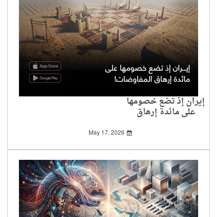
إيران إذ تضع خصومها
على مائدة إرهاق
المفاوضات!
May 17, 2026