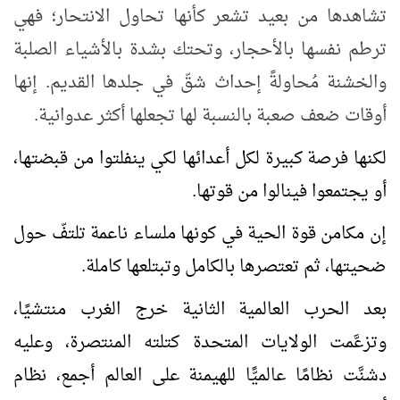
تشاهدها من بعيد تشعر كأنها تحاول الانتحار؛ فهي
ترطم نفسها بالأحجار، وتحتك بشدة بالأشياء الصلبة
والخشنة مُحاولةً إحداث شقّ في جلدها القديم. إنها
أوقات ضعف صعبة بالنسبة لها تجعلها أكثر عدوانية.
لكنها فرصة كبيرة لكل أعدائها لكي ينفلتوا من قبضتها،
أو يجتمعوا فينالوا من قوتها.
إن مكامن قوة الحية في كونها ملساء ناعمة تلتفّ حول
ضحيتها، ثم تعتصرها بالكامل وتبتلعها كاملة.
بعد الحرب العالمية الثانية خرج الغرب منتشيًا،
وتزعَّمت الولايات المتحدة كتلته المنتصرة، وعليه
دشنَّت نظامًا عالميًّا للهيمنة على العالم أجمع، نظام