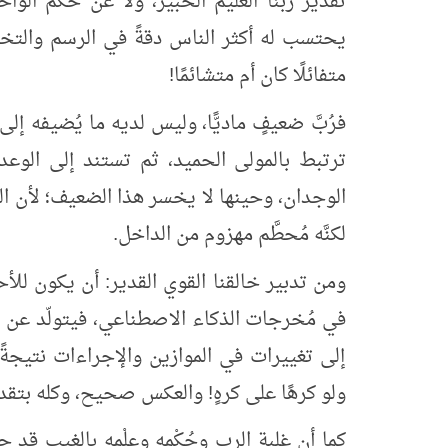
تقدير ربنا العليم الخبير، ولا عن حُكْم الواح
يحتسب له أكثر الناس دقةً في الرسم والتخطيط
متفائلًا كان أم متشائمًا!
فرُبَّ ضعيفٍ ماديًّا، وليس لديه ما يُضيفه إل
ترتبط بالمولى الحميد، ثم تستند إلى الوع
الوجدان، وحينها لا يخسر هذا الضعيف؛ لأن القويّ 
لكنَّه مُحطَّم مهزوم من الداخل.
ومن تدبير خالقنا القوي القدير: أن يكون للأحد
في مُخرجات الذكاء الاصطناعي، فيتولّد عن ال
إلى تغييرات في الموازين والإجراءات نتيجة
ولو كرهًا على كرهٍ! والعكس صحيح، وكله بتقدي
كما أن غلبة الرب وحُكْمه وعِلْمه بالغيب قد ج