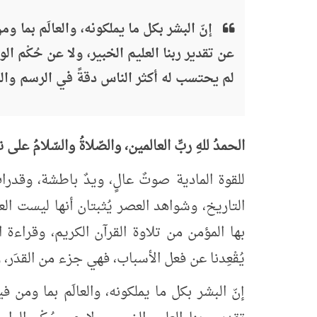
إنّ البشر بكل ما يملكونه، والعالَم بما و
عن تقدير ربنا العليم الخبير، ولا عن حُكْم الو
لم يحتسب له أكثر الناس دقةً في الرسم و
الحمدُ للهِ ربِّ العالمين، والصّلاةُ والسّلامُ على 
للقوة المادية صوتٌ عالٍ، ويدٌ باطشة، وقدرات
التاريخ، وشواهد العصر يُثبتان أنها ليست الع
بها المؤمن من تلاوة القرآن الكريم، وقراءة 
يُقْعِدنا عن فعل الأسباب، فهي جزء من القدَر
إنّ البشر بكل ما يملكونه، والعالَم بما ومن 