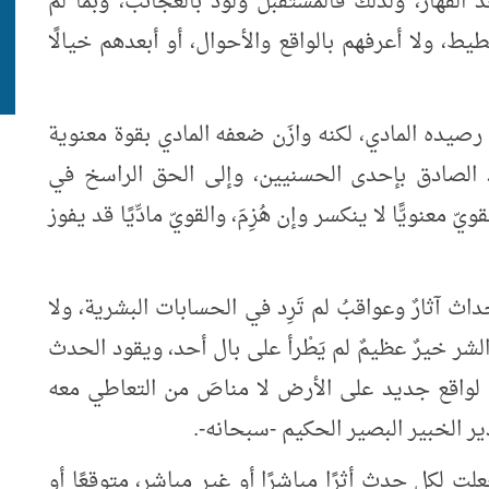
د القهار، ولذلك فالمستقبل وَلُود بالعجائب، وبما لم
، ولا أعرفهم بالواقع والأحوال، أو أبعدهم خيالًا
ى رصيده المادي، لكنه وازَن ضعفه المادي بقوة معنوية
د الصادق بإحدى الحسنيين، وإلى الحق الراسخ في
معنويًّا لا ينكسر وإن هُزِمَ، والقويّ مادِّيًا قد يفوز
اث آثارٌ وعواقبُ لم تَرِد في الحسابات البشرية، ولا
شر خيرٌ عظيمٌ لم يَطْرأ على بال أحد، ويقود الحدث
ً لواقع جديد على الأرض لا مناصَ من التعاطي معه
ر الخبير البصير الحكيم -سبحانه-.
علت لكل حدث أثرًا مباشرًا أو غير مباشر، متوقعًا أو