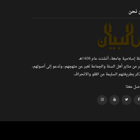
 نحن
 إسلامية جامعة، أنشئت عام 1406هـ.
ر من منابر أهل السنة والجماعة تعبر عن منهجهم، وتدعو إلى أصولهم،
كر بطريقتهم السليمة من الغلو والانحراف.
صل معنا: