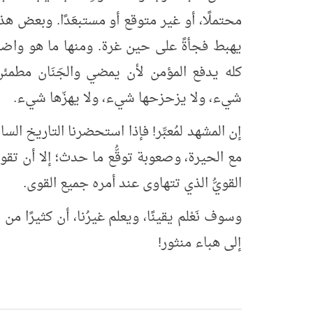
محتملًا، أو غير متوقع أو مستبعَدًا. وبعض هذه
يهبط فجأةً على حين غرة. ومنها ما هو واضح 
كله يدفع المؤمن لأن يمضي والجَنَان مطمئن، 
شيء، ولا يزحزحها شيء، ولا يهزّها شيء.
إن المشهد لمُعبِّر! فإذا استحضرنا التاريخ السا
مع الحيرة، وصعوبة توقُّع ما حدث؛ إلا أن تقول
القويُّ الذي تتهاوى عند أمره جميع القوى.
وسوف نَعْلم يقينًا، ويعلم غيرُنا، أن كثيرًا م
إلى هباء منثور!