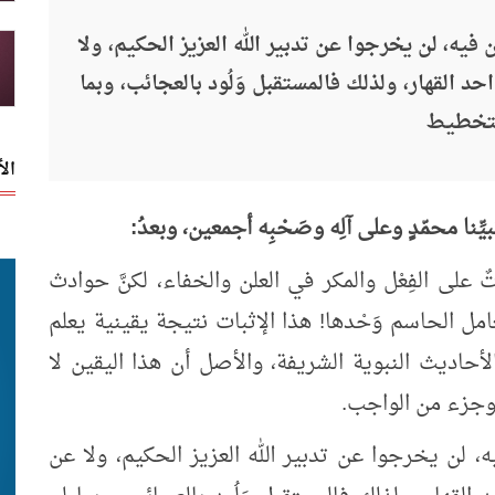
من فيه، لن يخرجوا عن تدبير الله العزيز الحكيم، ولا
احد القهار، ولذلك فالمستقبل وَلُود بالعجائب، وبما
التخطيط
ال
نبيِّنا محمّدٍ وعلى آلِه وصَحْبِه أجمعين، وبعدُ:
ٌ على الفِعْل والمكر في العلن والخفاء، لكنَّ حوادث
امل الحاسم وَحْدها! هذا الإثبات نتيجة يقينية يعلم
الأحاديث النبوية الشريفة، والأصل أن هذا اليقين لا
، وجزء من الواجب.
فيه، لن يخرجوا عن تدبير الله العزيز الحكيم، ولا عن