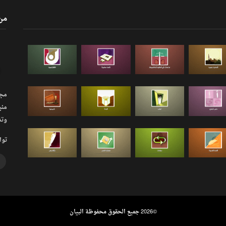
من
مجلة
منب
وتذ
توا
©
2026 جميع الحقوق محفوظة البيان