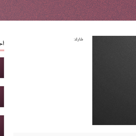
شارك:
أح