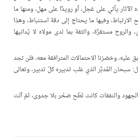
 الآثار يأتي على عَجل، أو رويدًا على مهل، ومنها ما
الارتباط، وفيها ما يحتاج إلى دقة استنباط، وهذا
والروح مستقرَّة، والثقة بما لدى مولاه لا يُدانيها
بق عليه، وحَصَرْنا الاحتمالات المترافقة معه، فلن تجد
: سبحان المُدبِّر الذي غلب تدبيره كلّ تدبير، وتعالى
ن الجهود والنفقات كانت نَطْح صَخْر بلا جدوى، ثمّ آلت