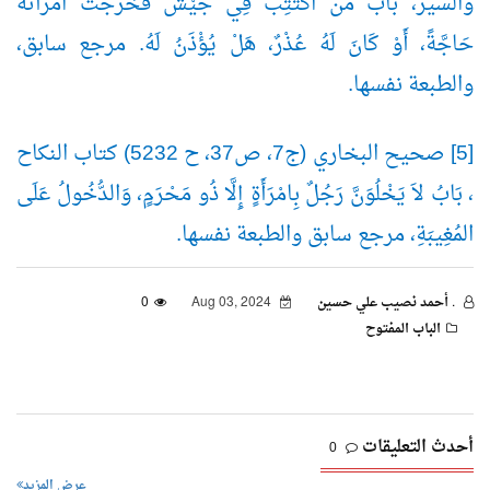
والسير، بَاب مَن اكْتُتِب فِي جَيْش فَخَرَجَت امْرَأَتُهُ
حَاجَّةً، أَوْ كَانَ لَهُ عُذْرٌ، هَلْ يُؤْذَنُ لَهُ. مرجع سابق،
والطبعة نفسها.
[5] صحيح البخاري (ج7، ص37، ح 5232) كتاب النكاح
، بَابُ لاَ يَخْلُوَنَّ رَجُلٌ بِامْرَأَةٍ إِلَّا ذُو مَحْرَمٍ، وَالدُّخُولُ عَلَى
المُغِيبَةِ، مرجع سابق والطبعة نفسها.
. أحمد نصيب علي حسين
Aug 03, 2024
0
الباب المفتوح
أحدث التعليقات
0
عرض المزيد