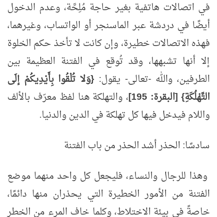
في اتصالات هاتفية بغير حاجة مُلِحَّة، وعدم الدخول
أيضًا في دردشة عبر الماسنجر أو الواتساب، وغيرهما،
فهذه الاتصالات خطيرة، وإن كانت لا تأخذ حكم الخلوة
إلا أنها تشبهها، وقد تُوقع في الفتنة العظيمة بين
الطرفين، والله -تعالى- يقول:
{وَلا تُلْقُوا بِأَيْدِيكُمْ إلَى
التَّهْلُكَةِ} [البقرة:
195]
، والتهلكة هنا لفظ معرّف بالألف
واللام فيدخل فيها كل تهلكة في الدين والدنيا.
سادسًا: الحذر أشد الحذر من باب الفتنة
وهذا للرجال والنساء، فليجعل كل واحد منهما موضع
الفتنة من الأمور الخطيرة التي يحذران منها دائمًا،
خاصةً في بيئة الاختلاط، وكلما خاف المرء من الخطر