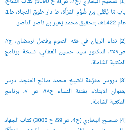
[1] صحيح البخاري (ج7، ص8، ح 5090) كتاب النكاح،
باب مَا يُتَّقَى مِنْ شُؤْم المَرْأَة، ط دار طوق النجاة، ط1،
عام 1422هـ، بتحقيق محمد زهير بن ناصر الناصر.
[2] نداء الريان في فقه الصوم وفضل لرمضان، ج٢،
ص٣٥٩، للدكتور سيد حسين العفاني، نسخة برنامج
المكتبة الشاملة.
[3] دروس مفرَّغة للشيخ محمد صالح المنجد، درس
بعنوان الابتلاء بفتنة النساء ج٩٨، ص ٧، برنامج
المكتبة الشاملة.
[4] صحيح البخاري (ج4، ص59، ح 3006) كتاب الجهاد