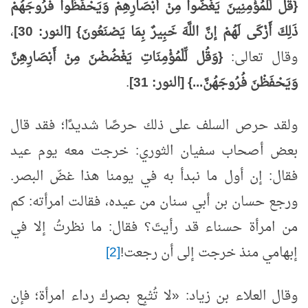
{قُل لِّلْمُؤْمِنِينَ يَغُضُّوا مِنْ أَبْصَارِهِمْ وَيَحْفَظُوا فُرُوجَهُمْ
ذَلِكَ أَزْكَى لَهُمْ إنَّ اللَّهَ خَبِيرٌ بِمَا يَصْنَعُونَ} [النور:
30]
،
وقال تعالى:
{وَقُل لِّلْمُؤْمِنَاتِ يَغْضُضْنَ مِنْ أَبْصَارِهِنَّ
وَيَحْفَظْنَ فُرُوجَهُنَّ...} [النور:
31]
.
ولقد حرص السلف على ذلك حرصًا شديدًا؛ فقد قال
بعض أصحاب سفيان الثوري: خرجت معه يوم عيد
فقال: إن أول ما نبدأ به في يومنا هذا غضّ البصر.
ورجع حسان بن أبي سنان من عيده، فقالت امرأته: كم
من امرأة حسناء قد رأيتَ؟ فقال: ما نظرتُ إلا في
إبهامي منذ خرجت إلى أن رجعت!
[2]
وقال العلاء بن زياد: «لا تُتْبِع بصرك رداء امرأة؛ فإن