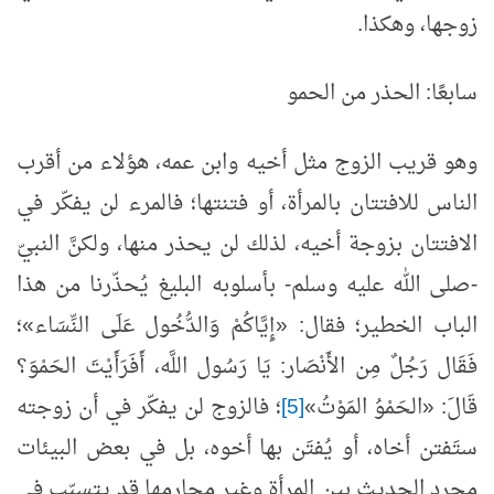
زوجها، وهكذا.
سابعًا: الحذر من الحمو
وهو قريب الزوج مثل أخيه وابن عمه، هؤلاء من أقرب
الناس للافتتان بالمرأة، أو فتنتها؛ فالمرء لن يفكّر في
الافتتان بزوجة أخيه، لذلك لن يحذر منها، ولكنَّ النبيّ
-صلى الله عليه وسلم- بأسلوبه البليغ يُحذّرنا من هذا
الباب الخطير؛ فقال: «إِيَّاكُمْ وَالدُّخُول عَلَى النِّسَاء»؛
فَقَال رَجُلٌ مِن الأَنْصَار: يَا رَسُول اللَّه، أَفَرَأَيْتَ الحَمْوَ؟
قَالَ: «الحَمْوُ المَوْتُ»
[5]
؛ فالزوج لن يفكّر في أن زوجته
ستَفتن أخاه، أو يُفتَن بها أخوه، بل في بعض البيئات
مجرد الحديث بين المرأة وغير محارمها قد يتسبّب في