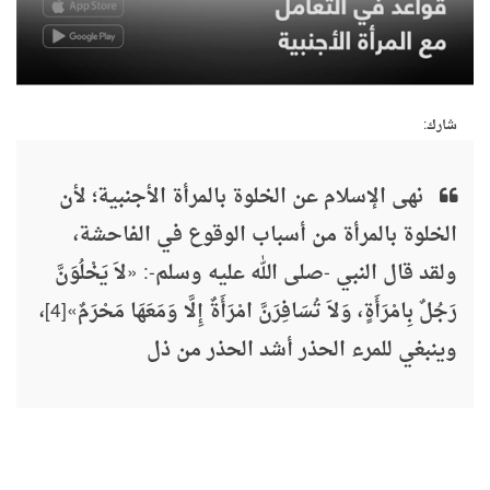
شارك:
نهى الإسلام عن الخلوة بالمرأة الأجنبية؛ لأن
الخلوة بالمرأة من أسباب الوقوع في الفاحشة،
ولقد قال النبي -صلى الله عليه وسلم-: «لاَ يَخْلُوَنَّ
رَجُلٌ بِامْرَأَةٍ، وَلاَ تُسَافِرَنَّ امْرَأَةٌ إِلَّا وَمَعَهَا مَحْرَمٌ»[4]،
وينبغي للمرء الحذر أشد الحذر من ذل