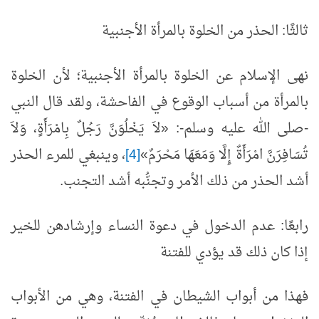
ثالثًا: الحذر من الخلوة بالمرأة الأجنبية
نهى الإسلام عن الخلوة بالمرأة الأجنبية؛ لأن الخلوة
بالمرأة من أسباب الوقوع في الفاحشة، ولقد قال النبي
-صلى الله عليه وسلم-: «لاَ يَخْلُوَنَّ رَجُلٌ بِامْرَأَةٍ، وَلاَ
تُسَافِرَنَّ امْرَأَةٌ إِلَّا وَمَعَهَا مَحْرَمٌ»
[4]
، وينبغي للمرء الحذر
أشد الحذر من ذلك الأمر وتجنُّبه أشد التجنب.
رابعًا: عدم الدخول في دعوة النساء وإرشادهن للخير
إذا كان ذلك قد يؤدي للفتنة
فهذا من أبواب الشيطان في الفتنة، وهي من الأبواب