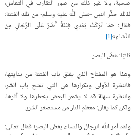
صحبة، ولا غير ذلك من صور التقارب في التعامل،
لذلك حذَّر النبي -صلى الله عليه وسلم- من تلك الفتنة؛
فقال: «مَا تَرَكْتُ بَعْدِي فِتْنَةً أَضَرّ عَلَى الرِّجَالِ مِنَ
النِّسَاءِ»
[1]
.
ثانيًا: غضّ البصر
وهذا هو المفتاح الذي يغلق باب الفتنة من بدايتها،
فالنظرة الأولى وتكرارها هي التي تفتح باب الشر،
والنظرة سهلة قد لا يشعر البعض بخطرها ولا أثرها،
ولكن كما يقال: معظم النار من مستصغر الشرر.
ولقد أمر الله الرجال والنساء بغضّ البصر؛ فقال تعالى: