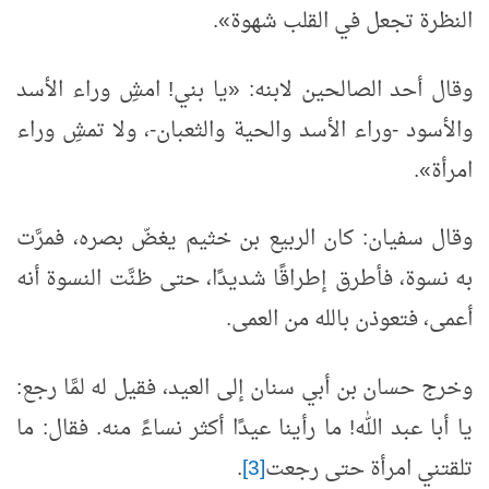
النظرة تجعل في القلب شهوة».
وقال أحد الصالحين لابنه: «يا بني! امشِ وراء الأسد
والأسود -وراء الأسد والحية والثعبان-، ولا تمشِ وراء
امرأة».
وقال سفيان: كان الربيع بن خثيم يغضّ بصره، فمرَّت
به نسوة، فأطرق إطراقًا شديدًا، حتى ظنَّت النسوة أنه
أعمى، فتعوذن بالله من العمى.
وخرج حسان بن أبي سنان إلى العيد، فقيل له لمَّا رجع:
يا أبا عبد الله! ما رأينا عيدًا أكثر نساءً منه. فقال: ما
تلقتني امرأة حتى رجعت
[3]
.