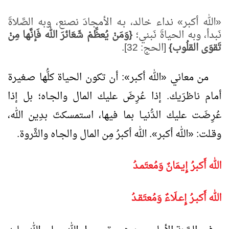
«الله أكبر» نداء خالد، بـه الأمجادَ نصنع، وبه الصَّلاةَ
نَبدأ، وبه الحياةَ نَبني؛
{وَمَنْ يُعظِّمْ شَعَائرَ الله فَإنَّها مِنْ
تَقوَى القلُوب}
[الحج: 32].
من معاني «الله أكبر»: أن تكون الحياة كلُّها صـغيرة
أمام ناظرَيك. إذا عُرِضَ عليك المال والجـاه؛ بل إذا
عُرِضَـت عليك الدُّنيـا بما فيها، استمسكتَ بدِين الله،
وقـلت: «الله أكبر». الله أكبرُ مِن المال والجـاه والثَّروة.
الله أَكبرُ إِيـمَانٌ وَمُعتَمـدُ
الله أَكبـرُ إِعـلَاءٌ وَمُعتَقـدُ