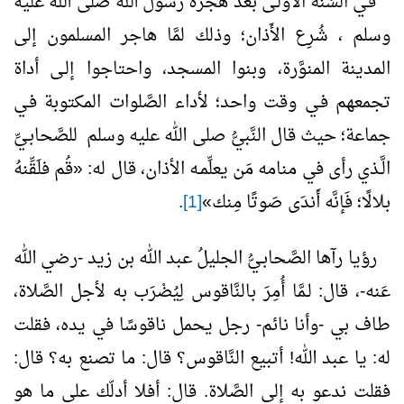
فـي السَّنة الأولـى بعد هجرة رسول الله صلى الله عليه
وسلم ، شُرِع الأَذان؛ وذلك لمَّا هاجر المسلمون إلى
المدينة المنوَّرة، وبنوا المسجد، واحتاجوا إلـى أداة
تجمعهم فـي وقت واحد؛ لأداء الصَّلوات المكتوبة فـي
جماعة؛ حيث قال النَّبيُّ صلى الله عليه وسلم للصَّحابـيِّ
الَّـذي رأى في منامه مَن يعلِّمـه الأذان، قال له: «قُم فلَقِّنهُ
بلالًا؛ فَإنَّه أَندَى صَوتًا مِنك»
[1]
.
رؤيا رآها الصَّحابـيُّ الجليلُ عبد الله بن زيد -رضي الله
عَنه-، قال: لـمَّا أُمِرَ بالنَّاقوس لِيُضْرَب به لأجل الصَّلاة،
طاف بي -وأنا نائم- رجل يحمل ناقوسًا في يده، فقلت
له: يا عبد الله! أتبيع النَّاقوس؟ قال: ما تصنع به؟ قال:
فقلت ندعو به إلى الصَّلاة. قال: أفلا أدلّك على ما هو