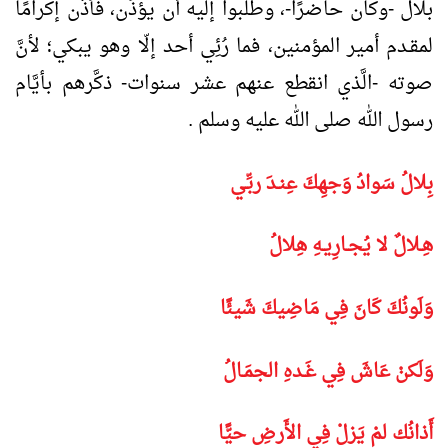
بلال -وكان حاضرًا-، وطلبوا إليه أن يؤذِّن، فأذَّن إكرامًا
لمقـدم أمير المؤمنين، فما رُئِي أحد إلّا وهو يبكي؛ لأنَّ
صوته -الَّذي انقطع عنهم عشر سنوات- ذكَّرهم بأيَّام
رسول الله صلى الله عليه وسلم .
بِلالُ سَوادُ وَجهِكَ عِنـدَ ربِّـي
هِـلالٌ لا يُجـارِيـهِ هِلالُ
وَلَونُكَ كَانَ فِي مَاضِيكَ شَيئًا
وَلَكنْ عَاشَ فِي غَـدهِ الجمَـالُ
أَذانُك لمْ يَزلْ فِي الأَرضِ حيًّا