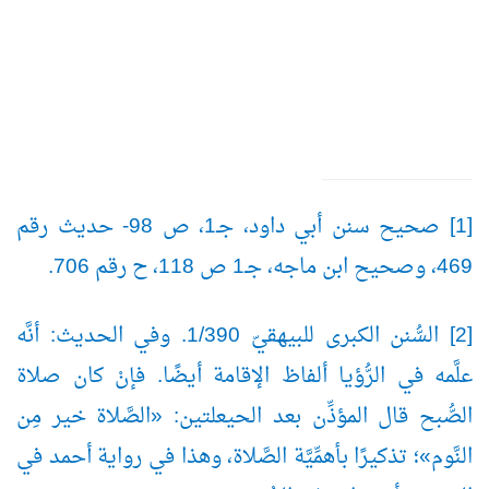
[1] صحيح سنن أبي داود، جـ1، ص 98- حديث رقم
469، وصحيح ابن ماجه، جـ1 ص 118، ح رقم 706.
[2] السُّنن الكبرى للبيهقيّ 1/390. وفي الحديث: أنَّه
علَّمه في الرُّؤيا ألفاظ الإقامة أيضًا. فإنْ كان صلاة
الصُّبح قال المؤذِّن بعد الحيعلتين: «الصَّلاة خير مِن
النَّوم»؛ تذكيرًا بأهمِّيَّة الصَّلاة، وهذا في رواية أحمد في