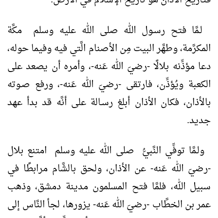
لـمَّا فتح رسـول الله صلى الله عليه وسلم مكَّة
المكرَّمة، وطهَّر البيت مِن الأصنام الَّتي فيه وفيما حوله،
دعا مؤذِّنه بلالًا -رضيَ الله عَنه-، وأمره أن يصعد على
الكعبة ويُؤذِّن، فارتقى -رضيَ الله عَنه-، ورفع صـوته
بالأذان، فكان الأذان أبلغ رسـالة على أنَّه قد بدأ عهد
جديد.
ولـمَّا توفِّي النَّبيُّ صلى الله عليه وسلم امتنع بلال
-رضيَ الله عَنه- عن الأذان، ولحق بالشَّام مرابطًا في
سبيل الله، فلمَّا فتح المسلمون مدينة دمشق، وذهب
عمر بن الخطَّاب -رضيَ الله عَنه- يزورها، لجأ النَّاس إلى