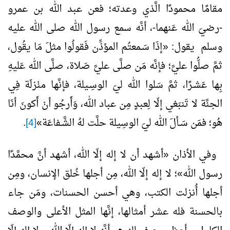
مقامًا محمودًا الَّذي وعدته؛ فعن عبد الله بن عمرو
-رضيَ الله عَنهما-، أنَّه سمع رسول الله صلى الله عليه
وسلم يقول: «إذَا سَـمعتُم المؤذِّن فَقولُوا مثلَ مَا يقُول،
ثمَّ صلُّوا عليَّ؛ فإنَّه مَن صلَّى عليَّ صَلاة، صلَّى الله عَليهِ
بِها عَشـرًا، ثمَّ سَلوا الله ليَ الوسِـيلة، فإنَّها منْزلَة فِي
الجنَّة لا تَنبَغي إلّا لِعبدٍ مِن عباد الله، وَأَرجُو أنْ أَكونَ أنَا
هُو؛ فمَن سَـألَ الله ليَ الوسِيلة حلَّت لهُ الشَّـفاعَة»
[4]
.
وفي الأذان «أشهد أن لا إله إلّا الله، أشهد أنَّ محمَّدًا
رسول الله»؛ لا إله إلّا الله، مِن أجلها خُلق الإنسان، ومِن
أجلها أُنزلت الكتب، وهي أحسن الحسنات، ومَن جاء
بالحسنة فله عشر أمثالها، إنَّها المثل الأعلى والوصف