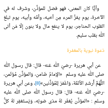
وأيًّا كان المعنى، فهو فضـل للمؤذِّن، وشرف له في
الآخـرة، يوم يفرُّ المرء مِن أخيه، وأمِّه وأبيه، يوم تبلغ
القلوب الحناجر، يوم لا ينفع مال ولا بنون إلّا مَن أتى
الله بقلب سليم.
دَعـوة نبوية بالمغفـرة
عن أبي هريرة -رضيَ الله عَنه- قال: قال رسـول الله
صلى الله عليه وسلم «الإِمامُ ضَامن، وَالمؤذِّن مُؤتَمن،
اللَّهُمَّ أَرشدِ الأئمَّة، وَاغْفرْ لِلمُؤذِّنين»
[8]
، وعن أبي هريـرة
-رضيَ الله عَنه- قال: قال رسـول الله صلى الله عليه
وسلم : «المؤذِّن يُغفَر لهُ مدَى صَوتِه، وَيَستَغفِر لهُ كلُّ