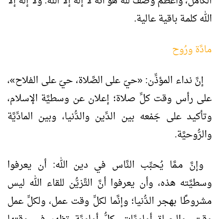
الكامل، وأعظم وصف لله هو أنَّه لا إله إلّا الله. ولا إله إلّا
الله كلمـة باقية عالية.
مادَّة ورُوح
إنَّ نداء المؤذِّن: «حيّ على الصَّلاة، حيّ على الفلاح»،
على رأس وقت كلِّ صلاة؛ إعلان عن وسطيَّة الإسلام،
وتأكيد على جَمْعه بين الدِّين والدُّنيا، وبين المادِّيَّة
والرُّوحيَّة.
وإنَّ مـمَّا يُحبِّب النَّاس في دين الله: أن يعرفوا
وسطيَّته هذه، وأن يعرفوا أنَّ التَّزيُّن للقاء الله ليس
مشروطًا بهجر الدُّنيا؛ وإنَّما لكلِّ وقت عمل، ولكلِّ عمل