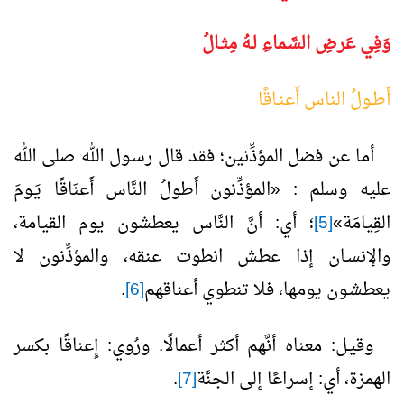
وَفِي عَرضِ السَّـماءِ لـهُ مِثـالُ
أَطـولُ الناس أَعنـاقًا
أما عن فضل المؤذِّنين؛ فقد قال رسـول الله صلى الله
عليه وسلم : «المؤذِّنون أَطولُ النَّاس أَعنَاقًا يَـومَ
القِيامَة»
[5]
؛ أي: أنَّ النَّاس يعطشون يوم القيامة،
والإنسـان إذا عطش انطوت عنقه، والمؤذِّنون لا
يعطشـون يومها، فلا تنطوي أعناقهم
[6]
.
وقيـل: معناه أنَّهم أكثر أعمالًا. ورُوي: إِعناقًا بكسر
الهمزة، أي: إسراعًا إلى الجنَّة
[7]
.