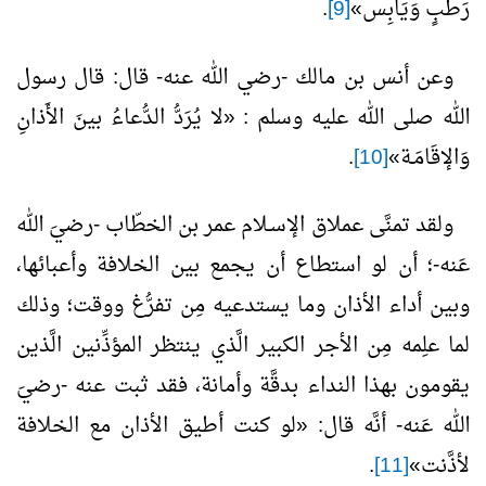
رَطبٍ وَيَابِس»
[9]
.
وعن أنس بن مالك -رضي الله عنه- قال: قال رسول
الله صلى الله عليه وسلم : «لا يُرَدُّ الدُّعاءُ بينَ الأَذانِ
وَالإقَامَـة»
[10]
.
ولقد تمنَّى عملاق الإسـلام عمر بن الخطّاب -رضيَ الله
عَنه-؛ أن لو استطاع أن يجمع بين الخلافة وأعبائها،
وبين أداء الأذان وما يستدعيه مِن تفرُّغ ووقت؛ وذلك
لما علِمه مِن الأجر الكبير الَّذي ينتظر المؤذِّنين الَّذين
يقومون بهذا النداء بدقَّة وأمانة، فقد ثبت عنه -رضيَ
الله عَنه- أنَّه قال: «لو كنت أطيق الأذان مع الخلافة
لأذَّنت»
[11]
.