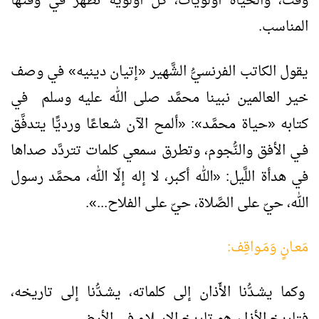
وقت، والحياة أولويَّات، كلُّ أولويَّة تظهر في وقتها
المناسب.
يقول الكاتب الفرنسيُّ الشَّهير «إتيان دينيه» في وصف
خير العالمين نبينا محمَّد صلى الله عليه وسلم في
كتابه «حياة محمَّـد»: «ألمح الآن شـعاعًا ورديًّا يتدفَّق
فـي الأفق والنُّجوم، وتطرق سمعي كلمات تتردَّد صداها
في هدأة اللَّيل: «الله أكبر، لا إله إلّا الله، محمَّد رسول
الله، حيّ على الصَّلاة، حيّ على الفلاح...».
مَعـانٍ وَمَـواقِف:
وكما يشـدُّنا الأَذان إلى كلماته، يشـدُّنا إلى تاريخه،
فتاريخ الأذان هو تاريخ الإسلام في الأرض.