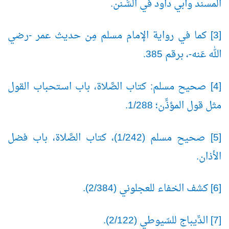
المسند وأبي داود في السُّـنن.
[3] كما في رواية الإمام مسلم مِن حديث عمر -رضي
الله عَنه-، برقم 385.
[4] صحيح مسلم: كتاب الصَّلاة، باب اسـتحباب القول
مثل قول المؤذِّن؛ 1/288.
[5] صحيح مسلم (1/242)، كتاب الصَّلاة، باب فضل
الأذان.
[6] كشف الخفاء للعجلوني (2/384).
[7] الدِّيباج للسّيوطي (2/122).