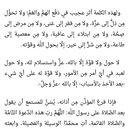
ولهذه الكلمة أثر عجيب في دَفْع الهمِّ والغمِّ؛ ولا تحوُّل
مِن ذلٍّ إلى عزَّة، ولا مِن فقر إلى غنى، ولا مِن مرض إلى
صِحَّة، ولا مِن ابتلاء إلى عافية، ولا مِن معصية إلى
طاعة، ولا مِن شرٍّ إلى خير، إلّا بحول الله وقوَّته.
لا حول ولا قوَّة إلّا بالله، عزٌّ واستسلام لله، ولا حول
لعبد في أيِّ أمر مِن الأمور، ولا قوَّة له على أيِّ شيء
-بعد الأخذ بالأسباب- إلّا بالله -عزَّ وَجلَّ-.
فإذا فرغ المؤذِّن مِن أذانه، يُسَنُّ للمستمع أن يقول
بعد الصَّلاة على رسول الله: اللَّهُمَّ ربّ هذه الدَّعوة التَّامَّة
والصَّلاة القائمة، آتِ محمَّدًا الوسيلة والفضيلة، وابعثه