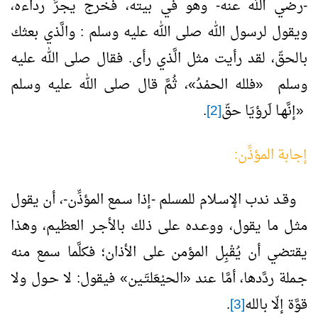
-رضي الله عنه- وهو في بيته، فخرج يجرُّ رداءه،
ويقول لرسول الله صلى الله عليه وسلم : والَّذي بعثك
بالحقّ، لقد رأيت مثل الَّذي رأى. فقال صلى الله عليه
وسلم «فلله الحمْدُ»، ثُمَّ قال صلى الله عليه وسلم
«إنَّهـا لَرؤيَا حقّ
[2]
.
إجابة المؤذِّن:
وقـد ندب الإسـلام للمسلم -إذا سـمع المؤذِّن-، أن يقول
مثـل ما يقول، ووعـده على ذلك بالأجـر العظيم، وهذا
يقتضي أن يُقْبِل المؤمن على الأذان؛ فكلَّما سمع منه
جـملة ردَّدها، أمَّا عند «الحيْعَلتَـين» فيقول: لا حـول ولا
قوَّة إلّا بالله
[3]
.