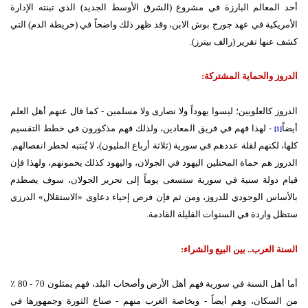
أحد المعالم البارزة في مشروع
(
الشرق الأوسط الجديد
)
الذي تبنته الإدارة
الأمريكية في عهد جورج بوش الابن، وقد ظهر ذلك واضحاً في
(
خريطة الدم
)
التي
كشف عنها تقرير
(
رالف بيترز
).
الدروز والحماية المشتركة:
الدروز كالعلويين؛ ليسوا يهوداً ولا نصارى ولا مسلمين
-
كما قال عنهم أهل العلم
أيضاً
-
لهذا فهم في فريق المعادين، ولذلك فهم مذكورون في خطط التقسيم
[1]
كلها، لكنهم لقلة عددهم في سورية
(
ثلاثة أرباع المليون
)
، لا يُنتبه لخطر انفصالهم
.
الدروز هم حماة المحتلين اليهود في الجولان، واليهود كذلك يحمونهم، ولهذا فإن
قيام دولة سنية في سورية ستسعى يوماً إلى تحرير الجولان، سوف يصطدم
بالأساس الوجودي للدروز، ومن ثم فإن فرص إحياء دعاوى
«
الاستقلال
»
الدرزي
ستظل واردة في السنوات القليلة القادمة
.
السنة العرب.. بين البيع والشراء:
أما أهل السنة في سورية فهم أهل الأرض وأصحاب البلد، فهم يمثلون
70 - 80
٪
من السكان، وهم أيضاً
-
وبخاصة العرب منهم
-
صناع الثورة وجمهورها في