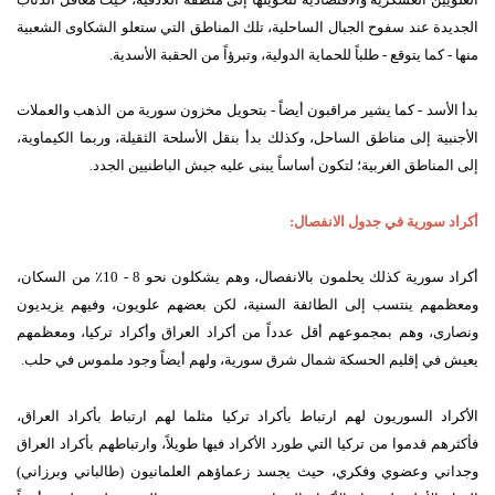
الجديدة عند سفوح الجبال الساحلية، تلك المناطق التي ستعلو الشكاوى الشعبية
منها - كما يتوقع - طلباً للحماية الدولية، وتبرؤاً من الحقبة الأسدية.
بدأ الأسد - كما يشير مراقبون أيضاً - بتحويل مخزون سورية من الذهب والعملات
الأجنبية إلى مناطق الساحل، وكذلك بدأ بنقل الأسلحة الثقيلة، وربما الكيماوية،
إلى المناطق الغربية؛ لتكون أساساً يبنى عليه جيش الباطنيين الجدد.
أكراد سورية في جدول الانفصال:
أكراد سورية كذلك يحلمون بالانفصال، وهم يشكلون نحو 8 - 10٪ من السكان،
ومعظمهم ينتسب إلى الطائفة السنية، لكن بعضهم علويون، وفيهم يزيديون
ونصارى، وهم بمجموعهم أقل عدداً من أكراد العراق وأكراد تركيا، ومعظمهم
يعيش في إقليم الحسكة شمال شرق سورية، ولهم أيضاً وجود ملموس في حلب.
الأكراد السوريون لهم ارتباط بأكراد تركيا مثلما لهم ارتباط بأكراد العراق،
فأكثرهم قدموا من تركيا التي طورد الأكراد فيها طويلاً، وارتباطهم بأكراد العراق
وجداني وعضوي وفكري، حيث يجسد زعماؤهم العلمانيون (طالباني وبرزاني)