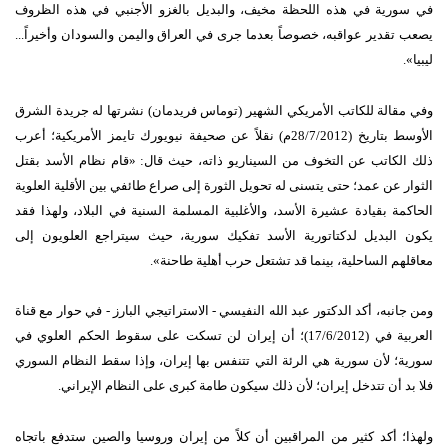
في سورية في هذه اللحظة مخيف، والبديل بالغزو الأجنبي في هذه الظروف
يصعب تقدير عواقبه، خصوصاً بعدما جرى في العراق واليمن والسودان وأخيراً...
ليبيا».
وفي مقالة للكاتب الأمريكي الشهير (توماس فريدمان) نشرتها له جريدة الشرق
الأوسط بتاريخ (28/7/2012م) نقلاً عن صحيفة نيويورك تايمز الأمريكية؛ أعرب
ذلك الكاتب عن التخوف من السيناريو ذاته، حيث قال: «قام نظام الأسد بقتل
الثوار عن عمد؛ حتى يتسنى له تحويل الثورة إلى صراع طائفي بين الأقلية العلوية
الحاكمة بقيادة عشيرة الأسد، والأغلبية المسلمة السنية في البلاد، ولهذا فقد
يكون البديل لدكتاتورية الأسد تفكيك سورية، حيث سيتراجع العلويون إلى
معاقلهم الساحلية، بينما قد تشتعل حرب أهلية طاحنة».
ومن جانبه، أكد الدكتور عبد الله النفيسي - الاستراتيجي البارز - في حوار مع قناة
العربية في (17/6/2012)؛ أن إيران لن تسكت على سقوط الحكم العلوي في
سورية؛ لأن سورية هي الرئة التي تتنفس بها إيران، وإذا سقط النظام السوري
فلا بد أن تتدخل إيران؛ لأن ذلك سيكون طامة كبرى على النظام الإيراني.
ولهذا؛ أكد كثير من المراقبين أن كلاً من إيران وروسيا والصين ستدفع باتجاه