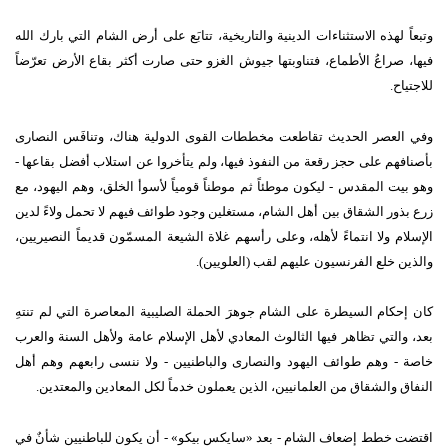
وتبعاً لهذه الاستثناءات الدينية والتاريخية، تتابَع على أرض الشام التي بارك الله
فيها، صراعُ الأطماع، فتناوبتها جيوش الغزو حتى صارت أكثر بقاع الأرض تعرّضاً
للاجتياح.
وفي العصر الحديث تقاطعت مخططات القوى الدولية هناك، وتنافَس النصارى
بأصنافهم على حجز رقعة من النفوذ فيها، ولم يتأخروا عن استلاب أفضل بقاعها -
وهو بيت المقدس - ليكون موطئاً ثم موطناً قومياً لأسوأ الخلق، وهم اليهود، مع
زرع بذور الشقاق بين أهل الشام، مستغلين وجود طوائف فيهم لا تحمل ولاءً لدين
الإسلام ولا انتماءً لأهله، وعلى رأسهم غلاة الشيعة المسمّون قديماً النصيريين،
والذين خلع الفرنسيون عليهم لقب (العلويين).
كان إحكام السيطرة على الشام جوهرَ الحملة الصليبية المعاصرة التي لم تنتهِ
بعد، والتي تظاهر فيها الثالوث المعادي لأهل الإسلام عامة ولأهل السنة والعرب
خاصة - وهم طوائف اليهود والنصارى والباطنيين - ولا ننسى رابعهم وهم أهل
النفاق والشقاق من العلمانيين، الذين يعملون خدماً لكل المعادين والمعتدين.
اقتضت خطط إضعاف الشام - بعد «سايكس بيكو» - أن يكون للباطنيين شأنٌ في