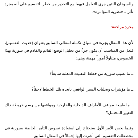
والسودان اللتين جرى التعامل فيهما مع التحذير من خطر التقسيم على أنه مجرد
تأثر بـ «نظرية المؤامرة».
مجرد مراجعة:
لأن هذا المقال يجيء في سياق تكملة لمقالي السابق بعنوان (حديث التقسيم)،
فلعل من المناسب أن يكون جزءٌ من تحليل الوضع القائم والقادم في سورية بهذا
الخصوص، متناولاً أموراً مهمة، وهي:
ــ ما نصيب سورية من خطط التفتيت المعلنة سابقاً؟
ــ ما مؤشرات وتجليات السير الواقعي باتجاه تلك الخطط لاحقاً؟
ــ ما طبيعة مواقف الأطراف الداخلية والخارجية ومواقعها من رسم خريطة ذلك
التغيير المحتمل؟
وفيما يخص الأمر الأول سنحتاج إلى استعادة نصوص التآمر الخاصة بسورية في
مخططات التقسيم التي أشرت إليها إجمالاً في المقال السابق.