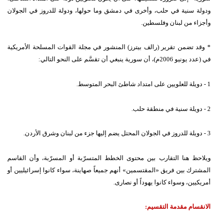
ودولة سنية في حلب، وأخرى في دمشق وما حولها، ودولة للدروز في الجولان
وأجزاء من لبنان وفلسطين.
* وقد تضمن تقرير (رالف بيترز) المنشور في مجلة القوات المسلحة الأمريكية
في (عدد يونيو 2006م)، أن سورية ينبغي أن تقسَّم على النحو التالي:
1 - دويلة للعلويين على امتداد شاطئ البحر المتوسط.
2 - دويلة سنية في منطقة حلب.
3 - دويلة للدروز في الجولان المحتل يضم إليها جزء من لبنان وشرق الأردن.
ويلاحظ هنا التقارب بين محتوى الخطط المتسرّبة أو المسرّبة، وأن القاسم
المشترك بين فريق «المقتسمين» أنهم جميعاً صهاينة، سواء كانوا إسرائيليين أو
أمريكيين، وسواء كانوا يهوداً أو نصارى.
الانقسام مقدمة التقسيم: