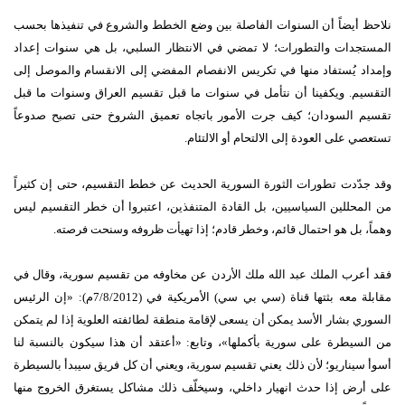
نلاحظ أيضاً أن السنوات الفاصلة بين وضع الخطط والشروع في تنفيذها بحسب
المستجدات والتطورات؛ لا تمضي في الانتظار السلبي، بل هي سنوات إعداد
وإمداد يُستفاد منها في تكريس الانفصام المفضي إلى الانقسام والموصل إلى
التقسيم. ويكفينا أن نتأمل في سنوات ما قبل تقسيم العراق وسنوات ما قبل
تقسيم السودان؛ كيف جرت الأمور باتجاه تعميق الشروخ حتى تصبح صدوعاً
تستعصي على العودة إلى الالتحام أو الالتئام.
وقد جدّدت تطورات الثورة السورية الحديث عن خطط التقسيم، حتى إن كثيراً
من المحللين السياسيين، بل القادة المتنفذين، اعتبروا أن خطر التقسيم ليس
وهماً، بل هو احتمال قائم، وخطر قادم؛ إذا تهيأت ظروفه وسنحت فرصته.
فقد أعرب الملك عبد الله ملك الأردن عن مخاوفه من تقسيم سورية، وقال في
مقابلة معه بثتها قناة (سي بي سي) الأمريكية في (7/8/2012م): «إن الرئيس
السوري بشار الأسد يمكن أن يسعى لإقامة منطقة لطائفته العلوية إذا لم يتمكن
من السيطرة على سورية بأكملها»، وتابع: «أعتقد أن هذا سيكون بالنسبة لنا
أسوأ سيناريو؛ لأن ذلك يعني تقسيم سورية، ويعني أن كل فريق سيبدأ بالسيطرة
على أرض إذا حدث انهيار داخلي، وسيخلّف ذلك مشاكل يستغرق الخروج منها