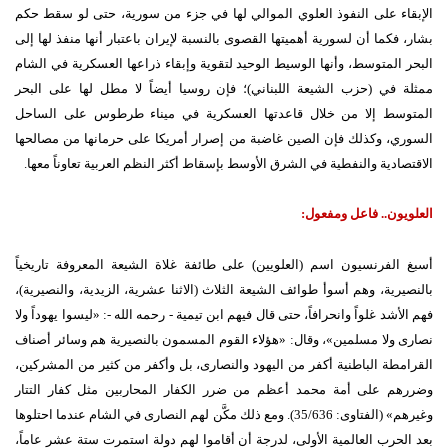
الإبقاء على النفوذ العلوي الموالي لها في جزء من سورية، حتى لو سقط حكم
بشار، فكما أن لسورية أهميتها القصوى بالنسبة لإيران باعتبار أنها منفذ لها إلى
البحر المتوسط، وأنها الوسيط الوحيد لتقوية وإبقاء ذراعها العسكرية في الشام
ممثلة في (حزب الشيعة اللبناني)؛ فإن روسيا أيضاً لا مطل لها على البحر
المتوسط إلا من خلال قاعدتها العسكرية في ميناء طرطوس على الساحل
السوري، وكذلك فإن الصين غاضبة من إصرار أمريكا على حرمانها من مصالحها
الاقتصادية والنفطية في الشرق الأوسط بإسقاط أكثر النظم العربية تعاوناً معها.
العلويون.. فاعل ومفعول:
أسبغ الفرنسيون اسم (العلويين) على طائفة غلاة الشيعة المعروفة تاريخياً
بالنصيرية، وهم أسوأ طوائف الشيعة الثلاث (الاثنا عشرية، الزيدية، والنصيرية)،
فهم الأشد غلواً وانحرافاً، حتى قال فيهم ابن تيمية - رحمه الله -: «ليسوا يهوداً ولا
نصارى ولا مسلمين»، وقال: «هؤلاء القوم المسمون بالنصيرية هم وسائر أصناف
القرامطة الباطنية أكفر من اليهود والنصارى، بل وأكفر من كثير من المشركين،
وضررهم على أمة محمد أعظم من ضرر الكفار المحاربين مثل كفار التتار
وغيرهم» (الفتاوى: 35/636). ومع ذلك مكَّن لهم النصارى في الشام عندما احتلوها
بعد الحرب العالمية الأولى، لدرجة أن أقاموا لهم دولة استمرت ستة عشر عاماً،