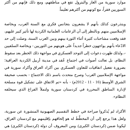
موارد سورية من الغاز والبترول تقع في مناطقهم، ومع ذلك فإنهم من أكثر
السوريين فقراً، مع كونهم من أكثرهم تعليماً
.
ويتذرعون كذلك بأنهم لا يشعرون بتجانس فكري مع السنة العرب، وبخاصة
الإسلاميين منهم
.
وبالنظر إلى أن الزعامات العلمانية الكردية لها تأثير كبير عليهم،
فقد وقعت مشاحنات كثيرة أثناء الثورة بينهم وبين العرب السنة، وصلت إلى حد
الادّعاء بأنهم يواجهون خطراً جديداً على هويتهم من الثوريين
-
وبخاصة السلفيين
-
، ولذلك ظهرت دعوات إلى التوحد العسكري في مواجهة ذلك الخطر بعد سقوط
النظام، بل تعالت أصوات في اجتماع عُقد في مدينة أربيل الكردية العراقية؛
بضرورة تفعيل اتفاقيات للتعاون العسكري بين أكراد العراق وأكراد سورية في
مواجهة الإسلاميين العرب
!
وصرح متحدث باسم ذلك الاجتماع
-
بحسب صحيفة
الشرق الأوسط
(16 - 11 - 2012
م
) -
بأنه
«
تم الاتفاق على تشكيل قوة مسلحة
لإدارة المناطق المحررة في كردستان سورية ولتملأ الفراغ الذي سيخلفه
النظام
».
الأكراد لم يُذكروا صراحة في خطط التقسيم الصهيونية المنشورة عن سورية،
ولعل هذا يرجع إلى أن المخطَّطَ له هو إلحاقهم بإقليمهم مع كردستان العراق،
ليكونا ضمن
(
كردستان الكبرى
).
ومن المعروف أن دولة
(
كردستان الكبرى
)
هي