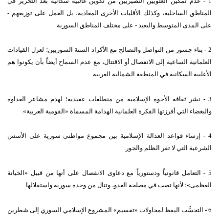
1 -
عدم تمكين العلويين النصيريين من تكوين غالبية سكانية بعد التحرير في
المناطق الساحلية، وكذلك الأقليات الأخرى المعادية، بل العمل على توزيعهم
-
على المدى المتوسط والبعيد
-
على مختلف المناطق السورية
.
2 -
بناء جسور من التواصل والتصالح مع الأكراد السنة السوريين؛ لعزل القيادات
العلمانية الساعية إلى الانفصال أو الاقتتال، مع عدم السماح أيضاً بأن يكونوا هم
الأغلبية السكانية في المنطقة الشمالية الغربية
.
3 -
نشر ثقافة الأخوة الإسلامية من منطلقات عقيدية؛ لهدم مشاعر العداوة
والبغضاء التي أفرزتها الفكرة العلمانية الهدامة المسماة
«
القومية العربية
».
4 -
إرساء قواعد العدالة الإسلامية بين مجموع مواطني سورية على الأسس
الشرعية التي لا تقر الظلم والجور
.
5 -
التعامل قانونياً ودستورياً مع دعاوى الانفصال على أنها من قبيل
«
الخيانة
العظمى
»
؛ لأنها تصب في مصلحة العدو، وتنال من وحدة سورية واستقلالها
.
6 -
التحسُّب اليقظ لمحاولات
«
تقسيم
»
المشروع الإسلامي السوري إلى شطرين