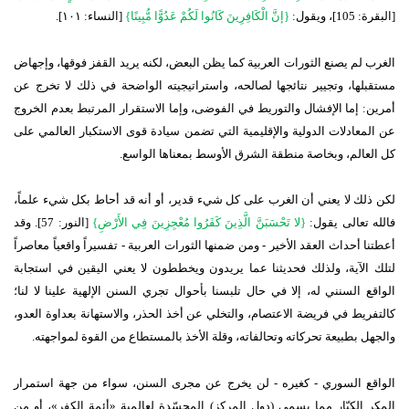
[البقرة: 105]، ويقول:
{إنَّ الْكَافِرِينَ كَانُوا لَكُمْ عَدُوًّا مُّبِينًا}
[النساء: ١٠١].
الغرب لم يصنع الثورات العربية كما يظن البعض، لكنه يريد القفز فوقها، وإجهاض
مستقبلها، وتجيير نتائجها لصالحه، واستراتيجيته الواضحة في ذلك لا تخرج عن
أمرين: إما الإفشال والتوريط في الفوضى، وإما الاستقرار المرتبط بعدم الخروج
عن المعادلات الدولية والإقليمية التي تضمن سيادة قوى الاستكبار العالمي على
كل العالم، وبخاصة منطقة الشرق الأوسط بمعناها الواسع.
لكن ذلك لا يعني أن الغرب على كل شيء قدير، أو أنه قد أحاط بكل شيء علماً،
فالله تعالى يقول:
{لا تَحْسَبَنَّ الَّذِينَ كَفَرُوا مُعْجِزِينَ فِي الأَرْضِ}
[النور: 57]. وقد
أعطتنا أحداث العقد الأخير - ومن ضمنها الثورات العربية - تفسيراً واقعياً معاصراً
لتلك الآية، ولذلك فحديثنا عما يريدون ويخططون لا يعني اليقين في استجابة
الواقع السنني له، إلا في حال تلبسنا بأحوال تجري السنن الإلهية علينا لا لنا؛
كالتفريط في فريضة الاعتصام، والتخلي عن أخذ الحذر، والاستهانة بعداوة العدو،
والجهل بطبيعة تحركاته وتحالفاته، وقلة الأخذ بالمستطاع من القوة لمواجهته.
الواقع السوري - كغيره - لن يخرج عن مجرى السنن، سواء من جهة استمرار
المكر الكبّار مما يسمى (دول المركز) المجسّدة لعالمية «أئمة الكفر»، أو من