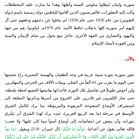
سورية ولبنان ليظلوا مناوئين للسنة وأهلها، وهذا ما سارت عليه المخططات
وآلت إليه التطورات، فالفرنسيون الذين أقاموا للباطنين دولة رسمية باسم (دولة
العلويين) من عام 1920 حتى عام 1936؛ لم يتخلوا عن دعمهم ودفعهم حتى آل
إليهم أمر سورية كلها بانقلاب حافظ الأسد عام 1970م، ليكونوا، هم من جهة
واليهود والنصارى من الجهة الأخرى، حاجزَ منع يحول بين شام الإيمان والسنة
وبين العودة لأمجاد الإسلام.
والآن..
تفور سورية بثورة سنية عربية في وجه الطغيان والهيمنة النصيرية راح ضحيتها
حتى اليوم ما يقرب من 45 ألفاً من القتلى، ومئات الآلاف من الجرحى والمهجّرين.
ولن أخوض طويلاً في تفاصيل تلك الثورة، فأحداثها يعايشها الجميع لحظة بلحظة،
حتى صار الكثيرون غير قادرين على الخروج من أَسرها ودائرتها المغلقة إلى
استشراف الأوضاع المفتوحة المرهونة والمربوطة بما يراد لكامل الشرق
الأوسط في مرحلة (ما بعد الربيع العربي)، حيث يراد لهذا الشرق أن يَشْرق
بثوراته، وأن ينفض عن انتفاضاته، إلى أوضاع أسوأ مما كان عليها! ولا عجب؛
فالله تعالى يقول عن أعدائنا:
{وَدُّوا مَا عَنِتُّمْ}
[آل عمران: 118]، ويقول:
{مَا يَوَدُّ
الَّذِينَ كَفَرُوا مِنْ أَهْلِ الْكِتَابِ وَلا الْـمُشْرِكِينَ أَن يُنَزَّلَ عَلَيْكُم مِّنْ خَيْرٍ مِّن رَّبِّكُمْ}