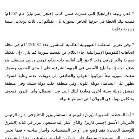
* ففي وثيقة (كرانجيا) التي صدرت ضمن كتاب (خنجر إسرائيل) عام 1957م؛
قضت تلك الخطة في جزئها الخاص بسورية بأن تقسَّم إلى ثلاث دويلات: سنية
ودرزية وعلوية.
* وفي تقرير المنظمة الصهيونية العالمية المنشور عدد 14/2/1982م في مجلة
اتجاهات (كيفونيم) الإسرائيلية؛ جاء الكلام عن تقسيم سورية كما يلي: «إن تفكيك
سورية والعراق في وقت لاحق إلى أقاليم ذات طابع قومي وديني مستقل، هو
هدف دولة (إسرائيل) الأسمى في الجبهة الشرقية على المدى القصير، وسوف
تتفتت سورية تبعاً لتركيبها العرقي والطائفي إلى دويلات عدة، وعليه فسوف
تظهر على الشاطئ دويلة علوية، وفي منطقة حلب دولة سنية، وفي منطقة
دمشق دويلة سنية أخرى معادية لتلك التي في الشمال، وأما الدروز فسوف
يشكلون دويلة في الجولان التي نسيطر عليها».
* أما المخطط الشهير لـ (برنارد لويس)، مستشار وزير الدفاع في إدارة الرئيس
الأمريكي الأسبق (جيمي كارتر)، والذي أشار إليه شمعون بيريز في كتابه (الشرق
الأوسط الجديد)؛ فقد وُضع في أواخر السبعينيات، وأشار صاحبه - فيما يخص
سورية - إلى ضرورة تقسيمها، على أن يكون للعلويين دولة على امتداد الشاطئ،