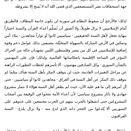
جهة استحقاقات نصر المستضعفين الذي قضى الله أنه لا يُمنح إلا بشروطه.
لذلك؛ فالأرجح أن سقوط النظام في سورية لن يكون خاتمة المطاف، فالطريق
أمام الإسلاميين لا يزال طويلاً، ولا أتصور أن يُسلِّم أعداء القرآن والسنة اختياراً
بنهاية تجعل لأهل السنة الحقيقيين - سياسيين كانوا أو ثواراً مجاهدين - ملاذ أمن
وتمكين في الأرض المباركة بالسهولة المتخيَّلة، مضيفين بذلك عوامل دعم وقوة
إضافية للإسلاميين في كل من مصر وفلسطين اللتين تشهدان حالة من الحراك
المؤثر في الساحة الإقليمية بانعكاساتها العالمية. ولذلك؛ فإن على المهتمين
بالشأن السوري - وكل الصادقين مهتمون - ألا تأسرهم لحظات التطورات الراهنة
عن مراحل التغييرات القادمة، حيث لن يتوقف المكر بأهل السنة هناك، مثلما لم
يتوقف ذلك المكر عن أهل السنة في العراق - مجاهدين كانوا أو سياسيين - حتى
آل أمرهم إلى ما هم عليه الآن، حيث لم يظفر أهل السنة هؤلاء لا بثمار مشروع
جهادي ولا بآثار مشروع سياسي؛ لأن أعداء الأمة نجحوا في الوقيعة بين أصحاب
المشروعَين حتى انشغلوا بالحرب بينهم عن الحرب مجتمعين على عدوهم. على
السوريين ألا يُلدغوا من الجحر ذاته الذي لدغ منه - ولا يزال يلدغ - السنة
العراقيون.
وإذا كانت الاحتمالات التي ستؤول إليها الأوضاع في سورية مفتوحة ومتنوعة؛ فإن