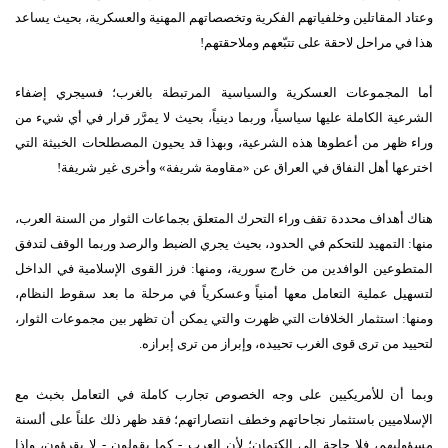
وعتاد المقاتلين وخلفياتهم الفكرية وتخصصاتهم المهنية والعسكرية، بحيث يساعد
هذا في مراحل لاحقة على تتبّعهم وملاحقتهم
!
أما المجموعات العسكرية والسياسية المرتبطة بالغرب؛ فسيجري إضفاء
الشرعية الكاملة عليها سياسياً، وربما دينياً، بحيث لا يمرَّر قرار في أي شيء من
وراء ظهر من أعطوها هذه الشرعية، وبهذا قد يحيون المصطلحات الخبيثة التي
اخترعها أهل النفاق في العراق عن
«
مقاومة شريفة
»
وأخرى غير شريفة
!
هناك أهداف محددة تقف وراء التحرك المتعلق بجماعات الثوار من السنة العرب،
منها
:
التمهيد للتحكم في الحدود، بحيث يجري الضبط والرصد وربما الوقف لتدفق
المتطوعين الوافدين من خارج سورية، ومنها
:
فرز القوى الإسلامية في الداخل
لتسهيل عملية التعامل معها أمنياً وعسكرياً في مرحلة ما بعد سقوط النظام،
ومنها
:
استثمار الخلافات التي ظهرت والتي يمكن أن تظهر بين مجموعات الثوار،
لتحييد من ترى قوى الغرب تحييده، وإبراز من ترى إبرازه
.
وبما أن للأمريكيين على وجه الخصوص تجارب كاملة في التعامل بخبث مع
الإسلاميين باستثمار نجاحاتهم وخطف انتصاراتهم؛ فقد ظهر ذلك علناً على ألسنة
مسؤوليهم، فلا حاجة إلى الكتمان؛ لأن العرب
-
كما يقولون
-
لا يقرؤون، وإذا