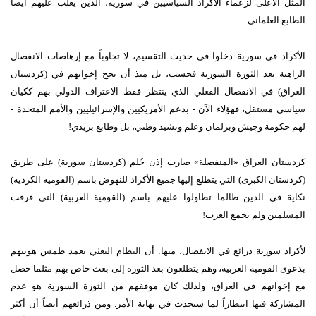
المثل الأعلى لزعماء الأكراد السياسيين في سورية، الذين يغلب عليهم أيضاً
الطابع العلماني.
الأكراد في سورية دخلوا في حديث التقسيم، لا تجاوباً مع إرهاصات الانفصال
الراهنة بعد الثورة السورية فحسب، بل منذ أن نجح إخوانهم في (كردستان
العراق) في الانفصال الفعلي الذي ينتظر فقط الاعتراف الدولي بهم ككيان
سياسي مستقل، فهؤلاء الآن - بدعم الأمريكيين والإسرائيليين والأمم المتحدة -
لهم حكومة وجيش وبرلمان وعلم ونشيد وطني، بل وطابع بريدي!
كردستان العراق
«
المنفصلة
»
صارت إذن حُلم
(
كردستان سورية
)
على طريق
(
كردستان الكبرى
)
التي يتطلع إليها جميع الأكراد للنهوض باسم
(
القومية الكردية
)
نكاية في الذين طالما تطاولوا عليهم باسم
(
القومية العربية
)
التي فرقت
المسلمين ولم تجمع العرب
!
لأكراد سورية ذرائع في الانفصال، منها
:
أن النظام البعثي تعمد طمس هويتهم
بدعوى القومية العربية، وهم يتطلعون بعد الثورة إلى بعث خاص بهم مثلما حصل
مع إخوانهم في العراق، ولذلك كان موقفهم من الثورة السورية هو عدم
المشاركة فيها انتظاراً لما سيحدث في نهاية الأمر
.
ومن ذرائعهم أيضاً أن أكثر