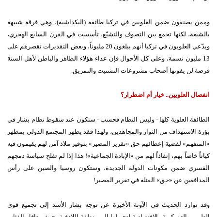
وممن يصنفون ضمن العلويين في تركيا طائفة (البكداشية)، وهي فرقة شبيهة
بالشيعة، لكنها تجمع بين التصوف والتشيّع، تأسست في القرن السابع الهجري،
ويدّعي العلويون في تركيا أنهم يبلغون 20 مليوناً، وبعض التقديرات تقصرهم على
13 مليون نسمة، وعلى كل الأحوال فإن عداء هؤلاء الظاهر والباطن لأهل السنة
فرصة لن يفوتها أصحاب مشروعات التشتيت والتمزيق.
انفصال العلويين.. خيار أم اضطرار؟
الطائفة العلوية كلها - وليس النظام فحسب - ستكون عند سقوط نظام بشار في
بؤرة الاستهداف من الثوار والمجاهدين، ولهذا فقد يظهر المجتمع الدولي بمظهر
«المتفهم» لقضية إعطائهم حق «تقرير المصير» بتوفير ملاذ آمن لهم يقيمون فيه
كياناً خاصاً بهم، إنقاذاً لهم من «الإبادة الجماعية»! هذا إذا لم تفلح سياسة دمجهم
القسري ضمن مكونات الدولة الجديدة، وستكون روسيا والصين على رأس
المدافعين عن «حق» القتلة في تقرير المصير!
وقد توارد الحديث في الآونة الأخيرة عن توجه بشار الأسد إلى تجميع قوى
العلويين العسكرية والاقتصادية لتحويلها إلى منطقة اللاذقية، حيث معاقل الذئاب