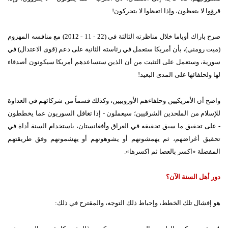
قرؤوا لا يتعظون، وإذا اتعظوا لا يتحركون
!
صرح باراك أوباما خلال مناظرته الثالثة في
(22 - 11 - 2012)
مع منافسه المهزوم
(
ميت رومني
)
، بأن أمريكا ستعمل في رئاسته الثانية على دعم
(
قوى الاعتدال
)
في
سورية، وستعمل على التثبت من أن الذين ستساعدهم أمريكا سيكونون أصدقاء
لها ولحلفائها على المدى البعيد
!
واضح أن الأمريكيين وحلفاءهم الأوروبيين، وكذلك قسماً من شركائهم في العداوة
للإسلام من الملحدين الشرقيين؛ سيعملون
-
إذا تغافل السوريون عما يخططون
-
على تحقيق ما سبق تحقيقه في العراق وأفغانستان، باستخدام السنة أداة في
تحقيق أغراضهم، ثم يهمشونهم أو يشوهونهم أو يهشمونهم وفق طريقتهم
المفضلة
«
اكسر بالعصا ثم اكسرها
».
دور أهل السنة الآن؟
هو إفشال تلك الخطط، وإحباط ذلك التوجه، والمقترح في ذلك
: