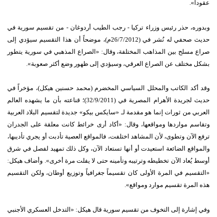
عقوداً».
وبدوره، حذر رئيس وزراء تركيا - رجب الطيب أردوغان - من تقسيم سورية في
حديث صحفي له نُشر في (26/7/2012م)، موضحاً أن هذا التقسيم سيؤدي إلى
صراع مسلح بين المذاهب المختلفة، وقال: «الصراع المذهبي في سورية يتطور
بشكل مختلف عن الصراع العرقي، وسيؤدي إلى ظهور وضع أكثر صعوبة».
وقد أكد الكاتب والمحلل السياسي المخضرم (محمد حسنين هيكل)، مؤخراً في
حديث لجريدة الأهرام المصرية في (32/9/2011)؛ قناعته بأن ما يشهده العالم
العربي من ثورات إنما هو مقدمة لـ «سايكس بيكو» جديدة لتقسيم البلاد العربية
وتقاسم مواردها ومواقعها، وقال: «أكاد أرى خرائط كانت معلقة على الجدران
ترفع الآن وتطوى، لأن المشاهد اختلفت، فالمواقع العصية تأدبت أو يجري تأديبها،
والمواقع الضائعة استعيدت أو أنها تستعاد الآن، وكل ذلك تمهيد لفصل في شرق
أوسط يُعاد الآن تخطيطه وترتيبه وتأمينه حتى لا يفلت مرة أخرى». وأضاف هيكل:
«التقسيم في المرة الأولى كان تقسيماً جغرافياً وتوزيع أوطان، ولكن التقسيم
هذه المرة تقسيم موارد ومواقع».
وفي إشارة إلى التخوف من تقسيم سورية قال هيكل: «التدخل العسكري الأجنبي