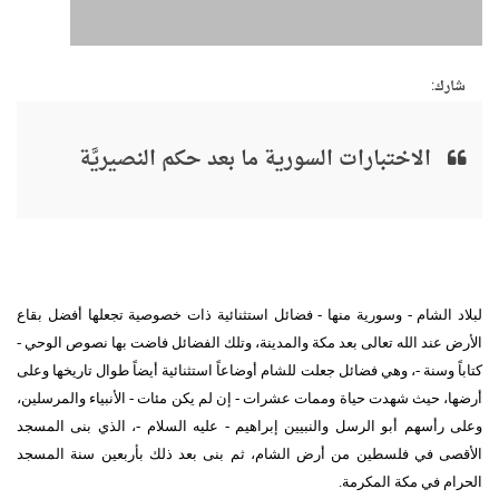
شارك:
الاختبارات السورية ما بعد حكم النصيريَّة
لبلاد الشام - وسورية منها - فضائل استثنائية ذات خصوصية تجعلها أفضل بقاع
الأرض عند الله تعالى بعد مكة والمدينة، وتلك الفضائل فاضت بها نصوص الوحي -
كتاباً وسنة -، وهي فضائل جعلت للشام أوضاعاً استثنائية أيضاً طوال تاريخها وعلى
أرضها، حيث شهدت حياة وممات عشرات - إن لم يكن مئات - الأنبياء والمرسلين،
وعلى رأسهم أبو الرسل والنبيين إبراهيم - عليه السلام -، الذي بنى المسجد
الأقصى في فلسطين من أرض الشام، ثم بنى بعد ذلك بأربعين سنة المسجد
الحرام في مكة المكرمة.