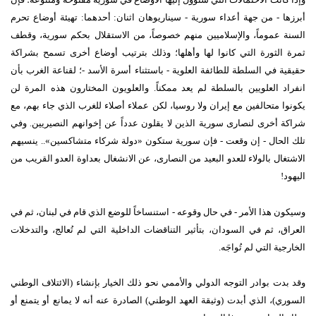
أبرزها - من جهة أعداء سورية - سيناريوهان اثنان: أحدهما: تهيئة أوضاع تحرم
السنة عموماً، والإسلاميين منهم خصوصاً، من الاستقلال بحكم سورية، وقطف
ثمرة الثورة التي كانوا لها وأهلها؛ وذلك بترتيب أوضاع أخرى تسمح بشراكة
حقيقية في السلطة للطائفة العلوية - باستثناء أسرة الأسد -؛ لقناعة الغرب بأن
انفراد العلويين بالسلطة لم يعد ممكناً. والعلويون المختارون هذه المرة لن
يكونوا متحالفين مع إيران ولا روسيا، لكن عملاء أصلاء للغرب الذي جاء بهم، مع
شراكة أخرى لنصارى سورية الذين لا يقلون عدداً عن إخوانهم النصيريين. وفي
تلك الحال - إن وقعت - فإن سورية ستكون «دولة شركاء متشاكسين».. ينسيهم
الاشتغال بالولاء للعدو البعيد من النصارى، عن الانشغال بعداوة العدو القريب من
اليهود!
وسيكون هذا الأمر - في حال وقوعه - استنساخاً للوضع الذي قام في لبنان، ثم في
العراق، ثم في السودان، بتأثير التناقضات الداخلية التي لم تُعالج، والتدخلات
الخارجية التي لم تُواجَه.
وقد بدت بوادر التوجه الدولي والأممي نحو ذلك الخيار بإنشاء (الائتلاف الوطني
السوري)، الذي أبدت (وثيقة العهد الوطني) الصادرة عنه أنه لا يمانع أو يتمنع أو