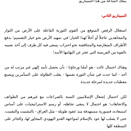
يملك المناعة من هذا السيناريو.
السيناريو الثاني:
استغلال الرفض المتوقع من القوى الثورية الفاعلة على الأرض من الثوار
والمجاهدين عاجلاً أو آجلاً لهذا الخيار؛ في تمهيد الأرض نحو خيار التقسيم؛ بدفع
الأطراف المتعارضة والمتناقضة نحو احتراب يسعى فيه كل طرف إلى أخذ نصيبه
بالقوة من الفريسة التي عجز عن التهامها الأسد!
وهناك احتمال ثالث - هو أملنا ورجاؤنا - بأن يحصل تأييد إلهي غير مرتب له من
أحد - كما حدث في شأن الثورة نفسها - يقلب الطاولة على المتآمرين ويصنع
معطيات جديدة لمرحلة جديدة.
لكن احتمال إشغال الإسلاميين السنة بالصراعات مع غيرهم من الطوائف
والاتجاهات؛ هو احتمال لا ينبغي تجاهله، أو رسم الاستراتيجيات على أساس
استبعاده، فسورية مستهدفة منذ عقود طويلة - مثل العراق - بالتشتيت والتفتيت،
حتى لا يصلب لها عود بالإسلام لمواجهة العدو اليهودي المجاور لها، والجائر على
المنطقة كلها.