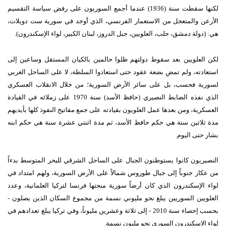
لكنها سقطت سنة (1936) عندما أجمع السوريون على رفض سياسة التقسيم
الأرعن والمتعجل من الاستعمار الفرنسي، الذي أوجد في سورية ست دويلات،
هي: (دولة دمشق، حلب، العلويين، جبل الدروز، لبنان الكبير، لواء الإسكندرون).
لكن العلويين بعد سقوط دولتهم ظلوا حالمين بالكيان المستقل وساعين إلى
استعادته، ولم تمضِ بضعة عقود حتى استعادوا السلطة، لا على الساحل الغربي
لسورية فحسب، بل على سائر الأرض السورية؛ من خلال الانقلاب العسكري
الذي نفذه الضابط النصيري (حافظ الأسد) سنة 1970 على زملائه في القيادة
العسكرية، ومن بعدها عمل العلويون بقيادته على جمع مفاتيح النفوذ كلها بأيديهم
مدة ثلاثين سنة هي حكم حافظ الأسد، ثم مدة اثنتي عشرة سنة هي حكم ابنه
بشار حتى اليوم.
النصيريون كانوا يستوطنون الجبال على الساحل الشرقي للبحر المتوسط بدءاً
من عكار جنوباً إلى جبال طوروس شمالاً على الأرض السورية، ولهم امتداد في
لواء الإسكندرون الذي كان أرضاً سورية منحتها فرنسا لتركيا العلمانية، وعدد
العلويين السوريين يبلغ نحو مليوني نسمة من مجموع السكان الذين يصلون -
بحسب إحصاء سنة 2010 - إلى ثلاثة وعشرين مليوناً، وفي تركيا يبلغ تعدادهم في
لواء الإسكندرون السوري نحو مليون نسمة.