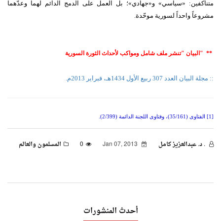
متناكفين
: «
سياسي
»
و
«
جهادي
»
؛ بل العمل على الدمج الدائم لهما وعدّهما
مشروعاً واحداً لسورية موحّدة
.
**
"البيان
"
تنشر ملف شامل ومواكب لأحداث الثورة السورية
:: مجلة البيان العدد 307 ربيع الأول 1434هـ، فبراير 2013م.
[1]
الفتاوى (35/161)، وفتاوى اللجنة الدائمة (2/399).
. د. عبدالعزيز كامل
Jan 07, 2013
0
المسلمون والعالم
أحدث المنشورات