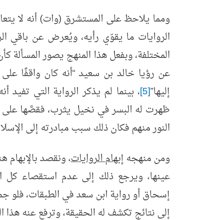
ومما يلاحظ على المستشرق (وات) أنه لا يتع
الروايات ما يقوّي رأيه، ويُعرض عن باقي 
المختلفة، وبفعل هذا المنهج يصور المسألة كأ
عن رؤيا خالد بن سعيد “أنه كان واقفًا على 
إليها”
[5]
، بينما لم يذكر الرواية التي تفيد 
ظهرت له البسر في نخيل يثرب، فقصَّها على أ
النور منهم فكان ذلك سبب مبادرته إلى الإسلام
ومن منهجه
إبهام الروايات
، ونقصد بالإبهام هن
عينها، ويرجع ذلك إلى عدم استقصاء كل الم
إسحاق أو رواية ابن سعد في الطبقات، فلو جمع
إلى نتائج تكشف له الحقيقة، وترفع عنه هذا 