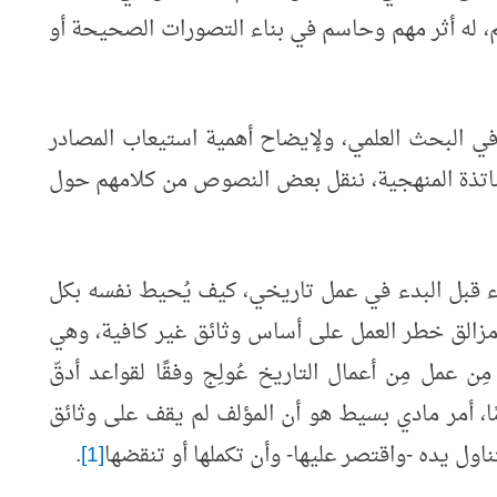
يم، له أثر مهم وحاسم في بناء التصورات الصحيحة أو
ي البحث العلمي، ولإيضاح أهمية استيعاب المصادر
اتذة المنهجية، ننقل بعض النصوص من كلامهم حول
رء قبل البدء في عمل تاريخي، كيف يُحيط نفسه بكل
ن مزالق خطر العمل على أساس وثائق غير كافية، وهي
 عمل مِن أعمال التاريخ عُولِج وفقًا لقواعد أدقّ
ا، أمر مادي بسيط هو أن المؤلف لم يقف على وثائق
اول يده -واقتصر عليها- وأن تكملها أو تنقضها
[1]
.