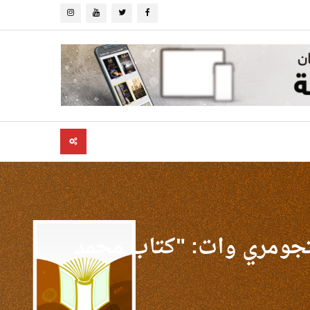
ونتجومري وات: "كتاب محمد