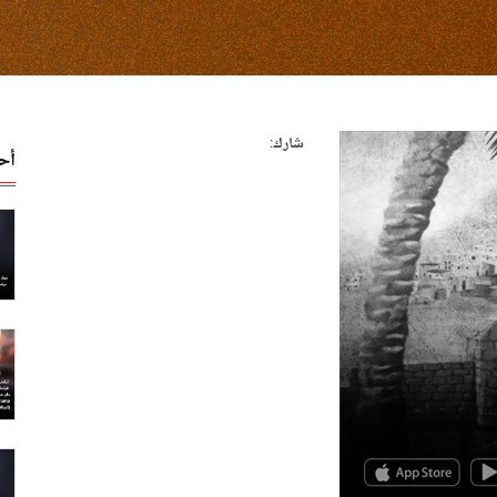
شارك:
أح