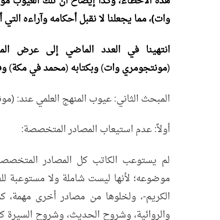
هذه الأخطاء، وكذا إيضاح أن تلك العيوب مؤث
وات)، مما يجعلنا لا نقبل أحكامه وآراءه التي 
انتهينا
في
العدد
الماضي
إلى
عرض
ال
(
مونتجومري
وات
)
وبكتابه
(
محمد
في
مكة
)
وف
المبحث الثاني: عيوب المنهج العلمي عند: (م
أولاً: عدم استيعاب المصادر المتخصصة:
لم يستوعب الكاتب كل المصادر المتخصصة، و
موضوعه؛ لأنها ليست شاملة ولا مستوعبة للفت
الكريم-، ولخلوها من مصادر أخرى مهمة، كم
والروائية، وشروح الحديث، وشروح السيرة كش