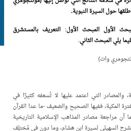
رة في سلامة النتائج التي توصل إليها (مونتجومري
أطلقها حول السيرة النبوية.
مبحث
الأول
المبحث
الأول
:
التعريف
بالمستشرق
يما
يلي
المبحث
الثاني
.
ونتجومري وات)
المصادر التي اعتمد عليها لا تُسعفه كثيرًا في
رة المكية، ففيها الصحيح والضعيف -ما عدا القرآن
ا أن مراجعة مصادر المذاهب الإسلامية التاريخية
رح السهيلي لسيرة ابن هشام، وما دون في مُختلِف