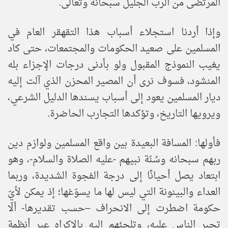
المرتضى من الرب الجليل سبحانه وتعالى.
وإذا أردنا استجلاء أسباب هذا التقهقر العام في
المسلمين على صعيد الحكومات والمجتمعات، حتى كاد
يغيب النموذج المقبول ولو بأدنى درجات الإجزاء بله
المنشود، فسوف نرى أن المصير المحزن الذي آلت إليه
ديار المسلمين يعود إلى أسباب يسندها الدليل الشرعي،
ويرويها التاريخ، وتؤكدها التجارب الحاضرة.
فأولها: المسافة البعيدة بين واقع المسلمين ولوازم دين
ربهم سبحانه وسُنّة نبيهم -عليه الصلاة والسلام-، وهو
ابتعاد يصل أحيانًا إلى درجة الفجوة الشديدة، وربما
العداء والبينونة التي ليس لها ما يسوّغها؛ إذ يمكن لأيّ
حكومة اضطرت إلى الانحراف –حسب تقديرها- ألّا
تجبر الناس عليه، وتلجئهم إليه بالإكراه عبر أنظمة