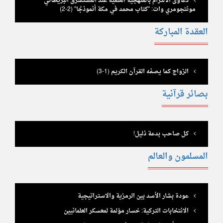
دعاوى الالتزام بالمنهجية العلمية عند المستشرق البريطاني
مونتجومري وات: "كتاب محمد في مكة أنموذجًا" (2-2)
العقدة المباركة
الزواج كما يصفه القرآن الكريم (1-3)
بصائر قرآنية
كل صاحب بدعة ذليل!
المسلمون والعالم
عودة بشار الأسد بين الرمزية والاستراتيجية
الانتخابات التركية: خسار مؤلمة لمعسكر العلمانيين