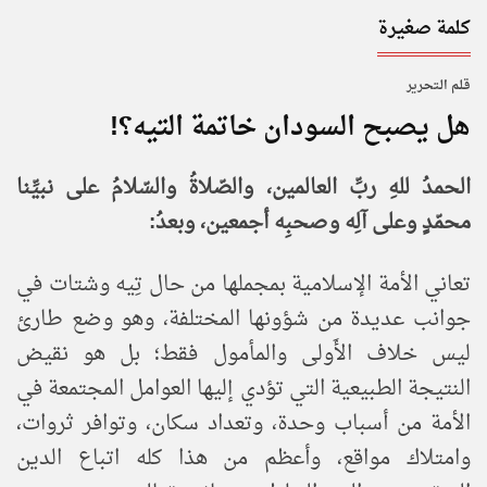
كلمة صغيرة
قـلـم الـتحـرير
هل يصبح السودان خاتمة التيه؟!
الحمدُ للهِ ربِّ العالمين، والصّلاةُ والسّلامُ على نبيِّنا
محمّدٍ وعلى آلِه وصحبِه أجمعين، وبعدُ:
تعاني الأمة الإسلامية بمجملها من حال تِيه وشتات في
جوانب عديدة من شؤونها المختلفة، وهو وضع طارئ
ليس خلاف الأَولى والمأمول فقط؛ بل هو نقيض
النتيجة الطبيعية التي تؤدي إليها العوامل المجتمعة في
الأمة من أسباب وحدة، وتعداد سكان، وتوافر ثروات،
وامتلاك مواقع، وأعظم من هذا كله اتباع الدين