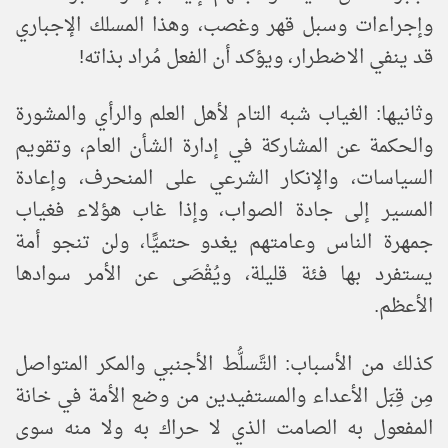
وإجراءات وسبل قهر وغصب، وهذا المسلك الإجباري
قد ينفي الاضطرار، ويؤكد أن الفعل مُراد بذاته!
وثانيها: الغياب شبه التام لأهل العلم والرأي والمشورة
والحكمة عن المشاركة في إدارة الشأن العام، وتقويم
السياسات، والإنكار الشرعي على المنحرف، وإعادة
المسير إلى جادة الصواب، وإذا غاب هؤلاء فغياب
جمهرة الناس وعامتهم يغدو حتميًّا، ولن تنجو أمة
يستفرد بها فئة قليلة، ويُقْصَى عن الأمر سوادها
الأعظم.
كذلك من الأسباب: التَّسلُّط الأجنبي والمكر المتواصل
مِن قِبَل الأعداء والمستفيدين من وضع الأمة في خانة
المفعول به الصامت الذي لا حراك به ولا منه سوى