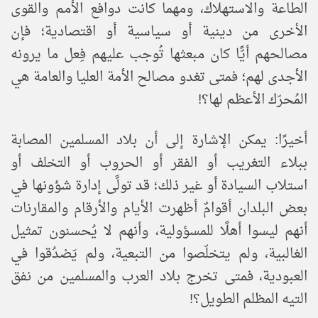
الطاعة والاستهلاك، ومهما كانت دوافع الأمم والقوى
الأخرى من دينية أو سياسية أو اقتصادية؛ فإن
مصالحهم أيًّا كان مبعثها تُوجب عليهم فِعل ما يرونه
الأجدى لهم؛ فمتى تغدو مصالح الأمة العليا والعامة هي
المُحرّك الأعظم لها؟!
أخيرًا: يمكن الإشارة إلى أن بلاد المسلمين المصابة
ببلاء التغريب أو الفقر أو الحروب أو التخلف أو
استلاب السيادة أو غير ذلك؛ قد تولَّى إدارة شؤونها في
بعض البلدان أقوامٌ أظهرت الأيام والأرقام والمقارنات
أنهم ليسوا أهلًا للمسؤولية، وأنهم لا يُحسنون تمثيل
الغالبية، ولم يتخلّصوا من التبعية، ولم يَصْدُقوا في
العبودية، فمتى تخرج بلاد العرب والمسلمين من نفق
التيه المظلم الطويل؟!