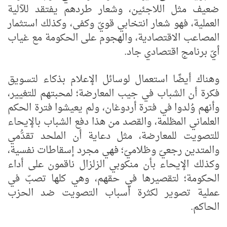
ضعيف مثل اللاجئين، وشعار طردهم يفتقد للآلية
العملية، فهو شعار انتخابي قويّ وكفى، وكذلك استثمار
المصاعب الاقتصادية، والهجوم على الحكومة مع غياب
أيّ برنامج اقتصادي جاد.
وهناك أيضًا استعمال لوسائل الإعلام بذكاء لتسويق
فكرة أن الشباب في جيب المعارضة؛ لمحبتهم للتغيير،
وأنهم وُلدوا في فترة أردوغان، ولم يعيشوا فترة الحكم
العلماني المظلمة، والقصد من هذا دفع الشباب بالإيحاء
للتصويت للمعارضة، مثل دعاية أن الملحد تقدُّمي
والمتدين رجعيّ وظلاميّ؛ فهي مجرد إسقاطات نفسية،
وكذلك الإيحاء بأن منكوبي الزلزال ناقمون على أداء
الحكومة؛ لتقصيرها في حقهم، وهي كلها تصبّ في
عملية تصوير لكثرة أسباب التصويت ضد الحزب
الحاكم.