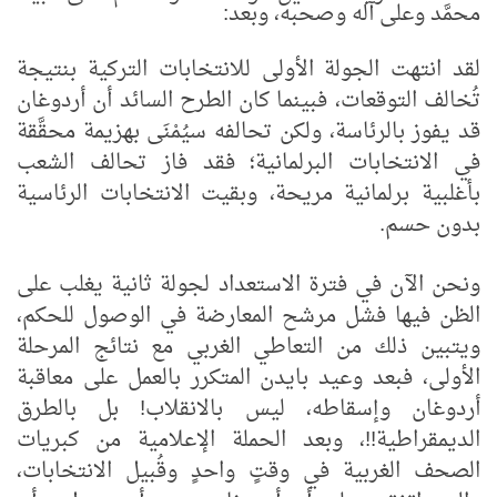
محمَّد وعلى آله وصحبه، وبعد:
لقد انتهت الجولة الأولى للانتخابات التركية بنتيجة
تُخالف التوقعات، فبينما كان الطرح السائد أن أردوغان
قد يفوز بالرئاسة، ولكن تحالفه سيُمْنَى بهزيمة محقَّقة
في الانتخابات البرلمانية؛ فقد فاز تحالف الشعب
بأغلبية برلمانية مريحة، وبقيت الانتخابات الرئاسية
بدون حسم.
ونحن الآن في فترة الاستعداد لجولة ثانية يغلب على
الظن فيها فشل مرشح المعارضة في الوصول للحكم،
ويتبين ذلك من التعاطي الغربي مع نتائج المرحلة
الأولى، فبعد وعيد بايدن المتكرر بالعمل على معاقبة
أردوغان وإسقاطه، ليس بالانقلاب! بل بالطرق
الديمقراطية!!، وبعد الحملة الإعلامية من كبريات
الصحف الغربية في وقتٍ واحدٍ وقُبيل الانتخابات،