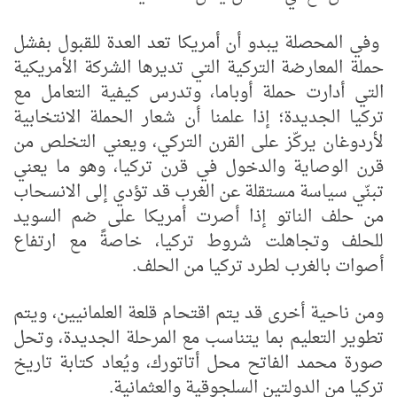
وفي المحصلة يبدو أن أمريكا تعد العدة للقبول بفشل
حملة المعارضة التركية التي تديرها الشركة الأمريكية
التي أدارت حملة أوباما، وتدرس كيفية التعامل مع
تركيا الجديدة؛ إذا علمنا أن شعار الحملة الانتخابية
لأردوغان يركّز على القرن التركي، ويعني التخلص من
قرن الوصاية والدخول في قرن تركيا، وهو ما يعني
تبنّي سياسة مستقلة عن الغرب قد تؤدي إلى الانسحاب
من حلف الناتو إذا أصرت أمريكا على ضم السويد
للحلف وتجاهلت شروط تركيا، خاصةً مع ارتفاع
أصوات بالغرب لطرد تركيا من الحلف.
ومن ناحية أخرى قد يتم اقتحام قلعة العلمانيين، ويتم
تطوير التعليم بما يتناسب مع المرحلة الجديدة، وتحل
صورة محمد الفاتح محل أتاتورك، ويُعاد كتابة تاريخ
تركيا من الدولتين السلجوقية والعثمانية.