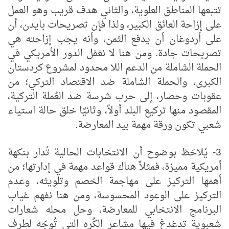
تتبعها المناطق العلوية، والثاني هدف قريب وهو العمل
على إزاحة العائق الكبير، ولذا فإن تصريحات بايدن، أن
على أردوغان أن يدفع الثمن، وأنه يجب إزاحته هي
تصريحات جادة. ومن هنا لا نغفل الدور الأمريكي في
الحملة الشاملة من الدعم اللا محدود لمشروع كردستان
الكبرى، والحملة الشاملة ضد الاقتصاد التركي؛ من
عقوبات وحصار، إلى حرب شرسة ضد العُملة التركية،
المقصود منها تركيع البلد أولاً، وثانيًا خلق حالة استياء
شعبي تكون ورقة مهمة بيد المعارضة.
3- يُلاحَظ بوضوح أن الانتخابات الحالية تُدار بنكهة
أمريكية مميزة، فمثلاً هناك قواعد مهمة في إدارتها؛ من
أهمها التركيز على مهاجمة الخصم وتلويثه، وعدم
التركيز على الوعود المحسوسة، ومن هنا نفهم غياب
البرنامج الانتخابي للمعارضة، وحل محله شعارات
شعبوية تدغدغ فيها مشاعر الكُره التي تُوجّه لطرف