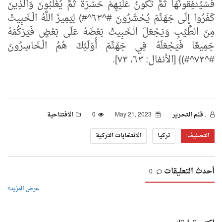
فَسَيُنفِقُونَهَا ثُمَّ تَكُونُ عَلَيْهِمْ حَسْرَةً ثُمَّ يُغْلَبُونَ وَالَّذِينَ
كَفَرُوا إلَى جَهَنَّمَ يُحْشَرُونَ #^٦٣^#) لِيَمِيزَ اللَّهُ الْـخَبِيثَ
مِنَ الطَّيِّبِ وَيَجْعَلَ الْـخَبِيثَ بَعْضَهُ عَلَى بَعْضٍ فَيَرْكُمَهُ
جَمِيعًا فَيَجْعَلَهُ فِي جَهَنَّمَ أُوْلَئِكَ هُمُ الْـخَاسِرُونَ
#^٧٣^#)} [الأنفال: ٦٣، ٧٣]
.
. قـلـم الـتحـرير
May 21, 2023
0
الافتتاحية
التصنيف:
تركيا
الانتخابات التركية
أحدث التعليقات
0
عرض المزيد