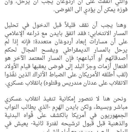
والتي اتفقت على أن أردوغان يجب أن يرحل، وأن
فوزه يمكن أن يؤدي الى الفوضى.
وهنا يجب أن نقف قليلاً قبل الدخول في تحليل
المسار الانتخابي؛ فقد اتفق بايدن مع ذراعه الإعلامي
على أن مسارات إبعاد أردوغان متعددة؛ فإنه إذا لم
يرحل بالمسار الديمقراطي ويفسح المجال لحكم
أصدقائهم أو أتباعهم؛ فإن المسار المعتمد الآخر هو
افتعال أزمات وجرّ البلد إلى فوضى يعقبها قيام الأولاد
(لقب أطلقه الأمريكان على الضباط الأتراك الذين نفّذوا
الانقلاب على عدنان مندريس وقتلوه) بانقلاب عسكري.
ونحن هنا لا نتصور إمكانية تنفيذ انقلاب عسكري
مباشر وبسيط، ولكن بايدن الهَرِم -الذي يطالب النواب
الجمهوريون في أمريكا بالكشف على قُواه البدنية
والذهنية قبل قبول ترشيحه لفترة ثانية- يعيش في