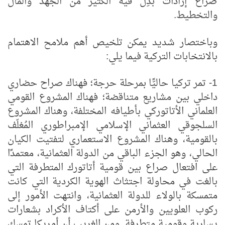
صراع إرادات بُذِلَ فيه الكثير من الجهد والمال
والتخطيط.
وباختصار شديد يمكن تلخيص أهم ملامح الاهتمام
بالانتخابات التركية فيما يلي:
1- تمر تركيا حاليًّا بمرحلة حرجة؛ فهناك صراح حضاري
داخلي بين مشاريع متناقضة؛ فهناك المشروع القومي
العلماني الأتاتوركي بأطيافه المختلفة، وهناك المشروع
السلجوقي العثماني الإسلامي الإمبراطوري المُغلّف
بالقومية، وهناك المشروع الاستعماري لتفتيت الكيان
الحالي، وهو الجزء الباقي من الدولة العثمانية، معتمدًا
على افتعال صراع بين قومية أتاتورك المتطرفة التي
بالغت في محاولة اجتثاث الهوية الكردية التي كانت
متمسكة بالولاء للدولة العثمانية، وانتهت الأمور إلى
ركوب العلويين والأرمن على أكتاف الأكراد بشعارات
يسارية وقومية متطرفة. ومن الغريب أن أمريكا تمسك