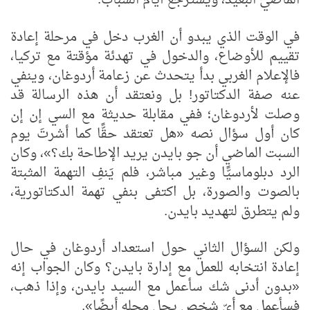
الماضي البعيد، ويسترجع أيام الشباب.
في الوقت الذي يبدو أن الغرب دخل في مرحلة إعادة
تقييم للأوضاع، والدخول في تهدئة مؤقتة مع تركيا،
فالإعلام الغربي بدأ يتحدث عن زعامة أردوغان، وينفي
عنه صفة الدكتاتور! بل ونعتقد أن هذه الرسالة قد
وصلت لأردوغان؛ ففي مقابلة حديثة مع السي إن إن
كان أول سؤال نصه «هل تعتقد حقًّا كما أشرتَ يوم
السبت الماضي أن جو بايدن يريد الإطاحة بك؟»، وكان
الرد دبلوماسيًّا وغير مباشر، فلم يَنفِ التهمة المثبتة
بالصوت والصورة، بل اكتفى بنفي تهمة الدكتاتورية،
ولم يتطرق لتهديد بايدن.
ولكن السؤال الثاني حول استعداد أردوغان في حال
إعادة انتخابه للعمل مع إدارة بايدن؟ وكان الجواب إنه
«بدون أدنى شك سأعمل مع السيد بايدن، وإذا ذهب،
فسأعمل مع أيّ شخص يحل محله أيضًا».