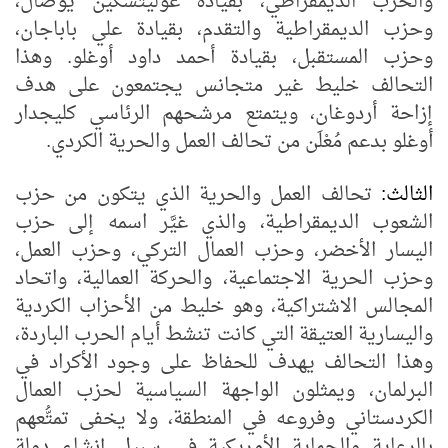
والحزب الديمقراطي، بقيادة غوليتشكين يوصال،
وحزب الديمقراطية والتقدم، بقيادة علي باباجان،
وحزب المستقبل، بقيادة أحمد داود أوغلو. وهذا
التحالف خليط غير متجانس يجتمعون على هدف
إزاحة أردوغان، ويتمتع مرشحهم الرئاسي كليجدار
أوغلو بدعم مُعْلَن من تحالف العمل والحرية الكردي.
الثالث:
تحالف العمل والحرية الذي يتكون من حزب
الشعوب الديمقراطية، والذي غيَّر اسمه إلى حزب
اليسار الأخضر، وحزب العمال التركي، وحزب العمل،
وحزب الحرية الاجتماعية، والحركة العمالية، واتحاد
المجالس الاشتراكية، وهو خليط من الأحزاب الكردية
واليسارية العتيقة التي كانت تنشط أيام الحرب الباردة،
وهذا التحالف يهدف للحفاظ على وجود الأكراد في
البرلمان، ويمثلون الواجهة السياسية لحزب العمال
الكردستاني وفروعه في المنطقة، ولا يخفى تمتُّعهم
بالرعاية والحماية الأمريكية في سبيل إنشاء دولة