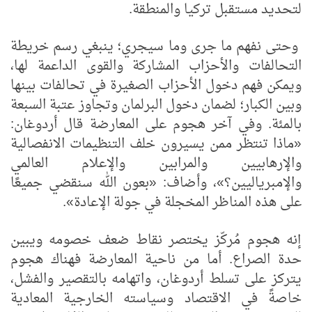
لتحديد مستقبل تركيا والمنطقة.
وحتى نفهم ما جرى وما سيجري؛ ينبغي رسم خريطة
التحالفات والأحزاب المشاركة والقوى الداعمة لها،
ويمكن فهم دخول الأحزاب الصغيرة في تحالفات بينها
وبين الكبار؛ لضمان دخول البرلمان وتجاوز عتبة السبعة
بالمئة. وفي آخر هجوم على المعارضة قال أردوغان:
«ماذا تنتظر ممن يسيرون خلف التنظيمات الانفصالية
والإرهابيين والمرابين والإعلام العالمي
والإمبرياليين؟»، وأضاف: «بعون الله سنقضي جميعًا
على هذه المناظر المخجلة في جولة الإعادة».
إنه هجوم مُركّز يختصر نقاط ضعف خصومه ويبين
حدة الصراع. أما من ناحية المعارضة فهناك هجوم
يتركز على تسلط أردوغان، واتهامه بالتقصير والفشل،
خاصةً في الاقتصاد وسياسته الخارجية المعادية