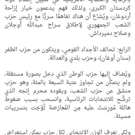
كردستان الكبرى، ولذلك فهم يدعمون خيار إزاحة
أردوغان، ويُشاع أن هناك تفاهمًا سريًّا مع رئيس حزب
الشعب الجمهوري لإطلاق سراح عبدالله أوجلان
وصلاح دميرداش.
الرابع: تحالف الأجداد القومي، ويتكون من حزب الظفر
(سنان أوغان)، وحزب بلدي والعدالة.
ويُضاف إليها حزب الوطن الذي دخل بصورة مستقلة،
ولم يتمكَّن من تجاوز عتبة السبعة بالمئة، وهو حزب
منشق عن حزب الشعب، ويقوده محرم إنجه الذي
ترشَّح للانتخابات الرئاسية، وانسحب بسبب ضغوط
هائلة مُورِسَتْ عليه مِن المُعارَضة تُوِّجَت بتسريبات
مسيئة.
ولكي نعرف الوزن الانتخابي لكل حزب يمكن استعراض