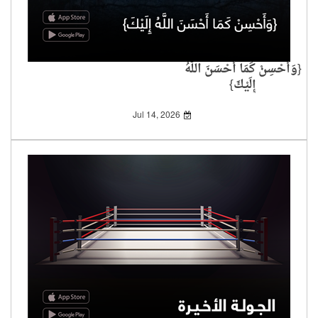
{وَأَحْسِنْ كَمَا أَحْسَنَ اللَّهُ
إِلَيْكَ}
Jul 14, 2026