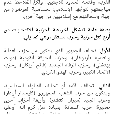
للغرب، وفتحه الحدود للاجئين.. ولكنَّ المُلاحَظ عدم
مهاجمتهم لتوجُّهه الإسلامي؛ لحساسية الموضوع من
جهة، ولتحالفهم مع إسلاميين من جهة أخرى.
بصفة عامة تتشكل الخريطة الحزبية للانتخابات من
أربع كتل حزبية وحزب مستقل، وهي كما يلي:
الأول:
تحالف الجمهور الذي يتكون من حزب العدالة
والتنمية (أردوغان)، وحزب الحركة القومية (دولت
بهتشلي)، وحزب الرفاه الجديد (فاتح أربكان)، وحزب
الاتحاد الكبير، وحزب الهدى الكردي.
الثاني:
تحالف الأمة أو تحالف الطاولة السداسية،
ويتكون من حزب الشعب الجمهوري (كليجدار أوغلو)
وحزب الجيد (ميرال اكتشنر)، وأربعة أحزاب أخرى
صغيرة: حزب السعادة، بقيادة تمل كرم الله أوغلو،