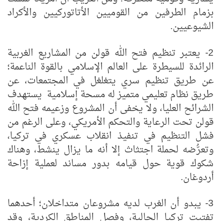
بزمام الطرفين من القوميين الأتاتوركيين والأكراد
الشيوعيين.
2- يعتبر تنظيم فتح الله قولن من المشاريع الغربية
الرائدة للسيطرة على العالم الإسلامي بالقوة الناعمة؛
عن طريق تنظيم سري يتغلغل في المجتمعات، عن
طريق نظام تعليمي متميز له مسحة إسلامية يستهدف
الشرائح العليا، ولا يخفى أن المشروع وزعيمه فتح الله
قولن تحت الرعاية والتحكم الأمريكي، وعلى الرغم من
فشل التنظيم في تنفيذ انقلاب عسكري في تركيا،
وتعرُّضه لحملة اجتثاث إلا أنه ما يزال ينشط، وهناك
شكوك قوية حول قيامه بدور مساند لعملية إزاحة
أردوغان.
3- يبدو أن الغرب لديه مشروعان متداخلان؛ أحدهما
تفتيت تركيا الحالية، وفصل المناطق الكردية، وقد