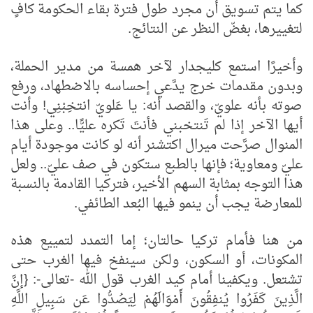
كما يتم تسويق أن مجرد طول فترة بقاء الحكومة كافٍ
لتغييرها، بغضّ النظر عن النتائج.
وأخيرًا استمع كليجدار لآخر همسة من مدير الحملة،
وبدون مقدمات خرج يدَّعي إحساسه بالاضطهاد، ورفع
صوته بأنه علويّ، والقصد أنه: يا عَلويّ انتخِبْنِي! وأنت
أيها الآخر إذا لم تَنتخبني فأنتَ تَكره عليًّا.. وعلى هذا
المنوال صرَّحت ميرال اكتشنر أنه لو كانت موجودة أيام
عليّ ومعاوية؛ فإنها بالطبع ستكون في صف عليّ.. ولعل
هذا التوجه بمثابة السهم الأخير، فتركيا القادمة بالنسبة
للمعارضة يجب أن ينمو فيها البُعد الطائفي.
من هنا فأمام تركيا حالتان؛ إما التمدد لتمييع هذه
المكونات، أو السكون، ولكن سينفخ فيها الغرب حتى
تشتعل. ويكفينا أمام كيد الغرب قول الله -تعالى-:
{إنَّ
الَّذِينَ كَفَرُوا يُنفِقُونَ أَمْوَالَهُمْ لِيَصُدُّوا عَن سَبِيلِ اللَّهِ