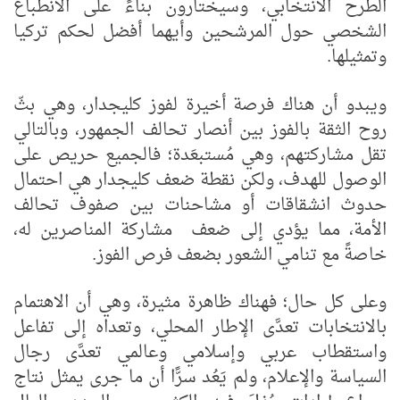
الطرح الانتخابي، وسيختارون بناءً على الانطباع
الشخصي حول المرشحين وأيهما أفضل لحكم تركيا
وتمثيلها.
ويبدو أن هناك فرصة أخيرة لفوز كليجدار، وهي بثّ
روح الثقة بالفوز بين أنصار تحالف الجمهور، وبالتالي
تقل مشاركتهم، وهي مُستبعَدة؛ فالجميع حريص على
الوصول للهدف، ولكن نقطة ضعف كليجدار هي احتمال
حدوث انشقاقات أو مشاحنات بين صفوف تحالف
الأمة، مما يؤدي إلى ضعف مشاركة المناصرين له،
خاصةً مع تنامي الشعور بضعف فرص الفوز.
وعلى كل حال؛ فهناك ظاهرة مثيرة، وهي أن الاهتمام
بالانتخابات تعدَّى الإطار المحلي، وتعداه إلى تفاعل
واستقطاب عربي وإسلامي وعالمي تعدَّى رجال
السياسة والإعلام، ولم يَعُد سرًّا أن ما جرى يمثل نتاج