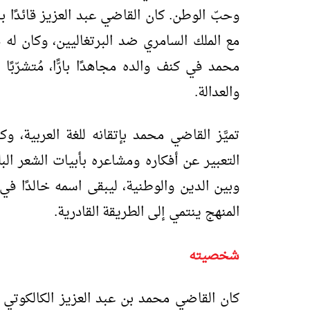
وحبّ الوطن. كان القاضي عبد العزيز قائدًا ب
مع الملك السامري ضد البرتغاليين، وكان له 
محمد في كنف والده مجاهدًا بارًّا، مُتشرّبً
والعدالة.
تميَّز القاضي محمد بإتقانه للغة العربية، وك
التعبير عن أفكاره ومشاعره بأبيات الشعر البل
وبين الدين والوطنية، ليبقى اسمه خالدًا في 
المنهج ينتمي إلى الطريقة القادرية.
شخصيته
كان القاضي محمد بن عبد العزيز الكالكوتي ع