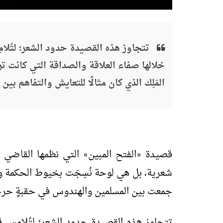
تتجاوز هذه القصيدة حدود الشعر؛ لتُل
خلالها صفاء العلاقة والصداقة التي كانت تر
المَلِك الذي كان مثالًا للتعايش والتفاهم بين
قصيدة
الفتح المبين
التي نظمها القاضي م
»
«
شعرية، بل هي لوحة نُسِجَت بخيوط الحكمة والت
جمعت بين المسلمين والهندوس في حقبةٍ حرجةٍ
تتجاوز هذه القصيدة حدود الشعر؛ لتُلامِس 