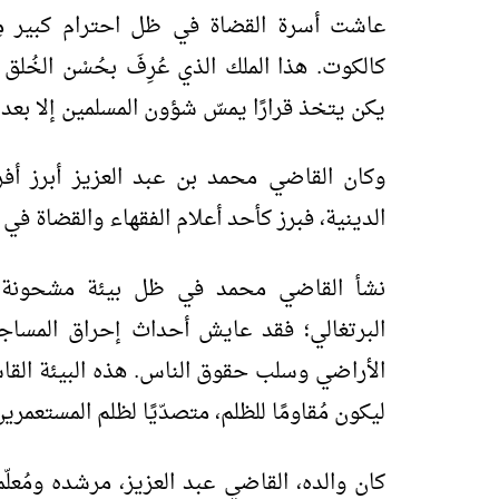
عاشت أسرة القضاة في ظل احترام كبير مِن
كالكوت. هذا الملك الذي عُرِفَ بحُسْن الخُلق
يكن يتخذ قرارًا يمسّ شؤون المسلمين إلا بعد
وكان القاضي محمد بن عبد العزيز أبرز أفراد
الدينية، فبرز كأحد أعلام الفقهاء والقضاة في
نشأ القاضي محمد في ظل بيئة مشحونة بالم
البرتغالي؛ فقد عايش أحداث إحراق المساجد
الأراضي وسلب حقوق الناس. هذه البيئة الق
ليكون مُقاومًا للظلم، متصدّيًا لظلم المستعمر
كان والده، القاضي عبد العزيز، مرشده ومُعلّمه