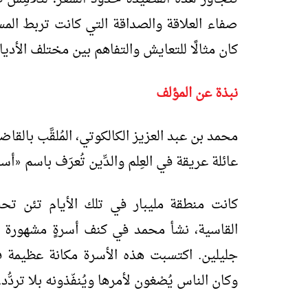
صفاء العلاقة والصداقة التي كانت تربط المس
كان مثالًا للتعايش والتفاهم بين مختلف الأديا
نبذة عن المؤلف
عائلة عريقة في العِلم والدِّين تُعرَف باسم
أسر
«
كانت منطقة مليبار في تلك الأيام تئن تح
القاسية، نشأ محمد في كنف أسرةٍ مشهورة با
جليلين. اكتسبت هذه الأسرة مكانة عظيمة 
وكان الناس يُصْغون لأمرها ويُنفّذونه بلا تردُّد.