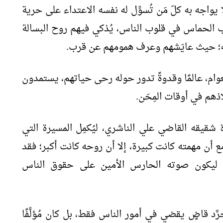
واجه به كلّ مَن تُسوِّل له نفسه الاعتداء على حرية
هب الحماس في قلوب الناس، يُذكي فيهم روح البسالة
مه؛ حيث عايَشهم وعرف همومهم عن قرب.
ام، عالمًا وقدوةً تدور حوله رحى حياتهم، يستمدون
ذهم في أوقات المِحَن.
شقيقه القاضي علي الناشري، ليُكمِل المسيرة التي
ع أن مهمته كانت كبيرة، إلا أن روحه كانت أكبر؛ فقد
ه، ليكون صوته الحارس الأمين على حقوق الناس
د قاضٍ يقضي في أمور الناس فقط، بل كان مُؤلِّفًا