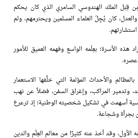
 قِبَل الملك الهندوسي السامري الذي كان يحكم
 والعدل، كان يُجِلّ العلماء المسلمين ويحترمهم، ولم
 استشارتهم.
 هذه الأسرة؛ بعِلْمه الواسع وفهمه العميق للأمور
 عصره.
ظالم والأحداث المؤلمة التي خلَّفها الاستعمار
، وتدمير المراكب، وإغراق السفن، فضلاً عن نهب
اسية أسهمت في تشكيل شخصيته الوطنية؛ إذ ترعرع
ين بجرأة وشجاعة.
 الأول، وقد أخذ عنه كثيرًا من معالم العِلْم والدين