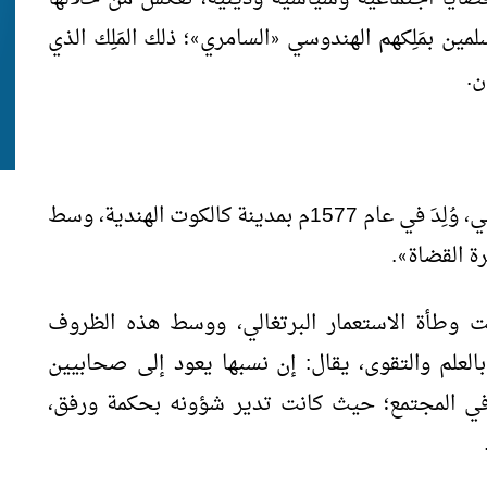
لمين بمَلِكهم الهندوسي
السامري
؛ ذلك المَلِك الذي
»
«
ن.
محمد بن عبد العزيز الكالكوتي، المُلقَّب بالقاضي، وُلِدَ في عام 1577م بمدينة كالكوت الهندية، وسط
ة القضاة
.
»
ت وطأة الاستعمار البرتغالي، ووسط هذه الظروف
لعلم والتقوى، يقال: إن نسبها يعود إلى صحابيين
في المجتمع؛ حيث كانت تدير شؤونه بحكمة ورفق،