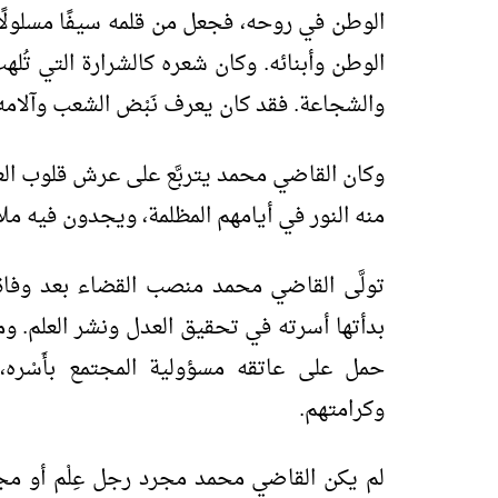
الوطن في روحه، فجعل من قلمه سيفًا مسلولًا ي
الوطن وأبنائه. وكان شعره كالشرارة التي تُل
والشجاعة. فقد كان يعرف نَبْض الشعب وآلا
وكان القاضي محمد يتربَّع على عرش قلوب العو
منه النور في أيامهم المظلمة، ويجدون فيه ملا
تولَّى القاضي محمد منصب القضاء بعد وفاة 
بدأتها أسرته في تحقيق العدل ونشر العلم. وم
حمل على عاتقه مسؤولية المجتمع بأَسْر
وكرامتهم.
لم يكن القاضي محمد مجرد رجل عِلْم أو مجرَّ