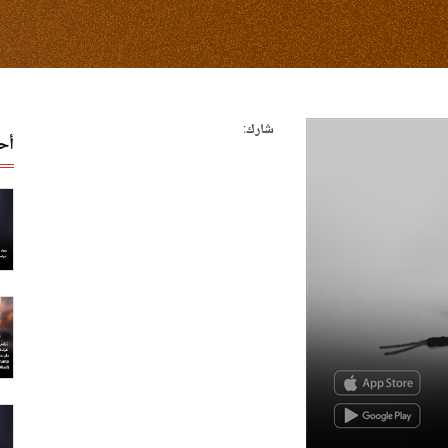
شارك:
أح