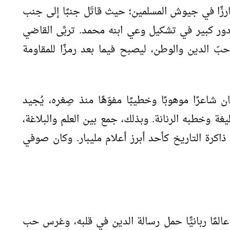
ارزًا في جيوش المسلمين؛ حيث قاتَل جنبًا إلى جنب
دور كبير في تشكيل وعي ابنه محمد. تربَّى القاضي
ا حبّ الدين والوطن، ليصبح فيما بعد رمزًا للمقاومة
ان شاعرًا موهوبًا وخطيبًا مفوّهًا منذ صِغره، يُجيد
يغة وخطبه الرنانة. وبذلك، جمع بين العلم والبلاغة،
ذاكرة التاريخ كأحد أبرز أعلام مليبار. وكان صوفي
المًا ربانيًّا حمل رسالة الدين في قلبه، وغرس حب