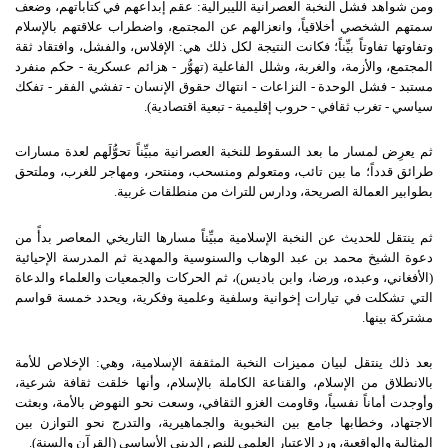
ومن شواهد فشل النخبة العصرانية الليبرالية: عقم إبداعهم في كتاباتهم، وضعف
سمتهم الشخصي أخلاقياً، وانعزالهم عن المجتمع، واضطراب علاقتهم بالإسلام
وتفاوتها تفاوتاً بيِّناً؛ فكانت النتيجة لكل ذلك هي: الإفلاس، والفشل، وافتقاد ثقة
المجتمع، والأزمة، والغربة، وشلل الفاعلية (تهوُّر - هزائم عسكرية - حكم منفرد
مستبد - فشل الوحدة - النزاعات - انتهاك حقوق الإنسان - تفشي الفقر - تفكك
سياسي - تغرب ثقافي - حروب إقليمية - تبعية اقتصادية).
ثم يعرِض لمسار ما بعد السقوط للنخبة العصرانية مبيِّناً تحوُّلَهم لعدة مسارات
طرائق قدداً؛ ما بين تائب، ومتعولم ومنسحب، ومنتحر، ومهاجر للغرب، وملتحق
بطوابير العمالة الصريحة، ودارس للتراث من منطلقات غربية.
ثم ينتقل للحديث عن النخبة الإسلامية مبيِّناً مسارها التاريخي المعاصر بدأً من
دعوة الشيخ محمد بن عبد الوهاب والسنوسية والمهدية ثم المدرسة الإحيائية
(الأفغاني، وعبده، ورضا، وابن باديس)، ثم الحركات والجمعيات والعلماء والدعاة
التي تشكلت في تيارات إخوانية وسلفية وعلمية وفكرية، ويحدد خمسة قواسم
مشتركة بينها.
بعد ذلك ينتقل لبيان مميزات النخبة المثقفة الإسلامية، وهي: الإخلاص للأمة
بالانطلاق من الإسلام، والقناعة الكاملة بالإسلام، وأنها خلقت ثقافة شرعية،
وأوجدت أماناً نفسياً، وقاومت الغزو الثقافي، وسعت نحو النهوض بالأمة، وبعثت
الاجتهاد، وخطابها جامع بين النخبوية والجماهيرية، والتدرج نحو التوازن بين
المثالية والواقعية، ورد الاعتبار العلمي للنص الديني الأساسي (القرآن والسنة).