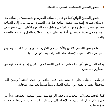
1 -
التصور الصحيح المتماسك لمجريات الحياة.
2 -
التصور الصحيح للواقع كما هو قائم بأنساقه الفكرية والتنظيمية: ثم صياغة هذا
الأنساق صياغة إسلامية؛ ففقه الواقع هنا في الصورة الثانية ينزل إلى الساحة
فيصبغها بفعل الحلال ومنع الحرام؛ في مقابل فقه الصورة الأولى الذي يسير خلف
المجتمع في تحولاته ويصدر أحكامه على هذه التحولات بالحِل والحرمة والصحة
والفساد.
3 -
العلم بسنن الله في الآفاق والأنفس؛ في الكون المادي والحياة الإنسانية: وهو
الذي من خلاله يتعرف الإنسان على التغيرات وطبائعها وآلياتها.
وفقه السنن هو أقرب المعاني لمدلول اللفظة في القرآن إذا جاءت منفية عن
الكفار والمنافقين.
ثم يلقي المؤلف نظرة تاريخية على فقه الواقع من حيث الاعتقادُ وسننُ الله،
ملاحظاً انفصال الفقه عن الواقع العملي شيئاً فشيئاً بعد عهد الصحابة.
كما يلاحظ محاولات التجديد في فقه الواقع منذ عصر النهضة الحديث: بدءاً من
جهود فكرية لرواد مدرسة الإحياء إلى رسائل علمية جامعية ومجامع فقهية
ومؤسسات.