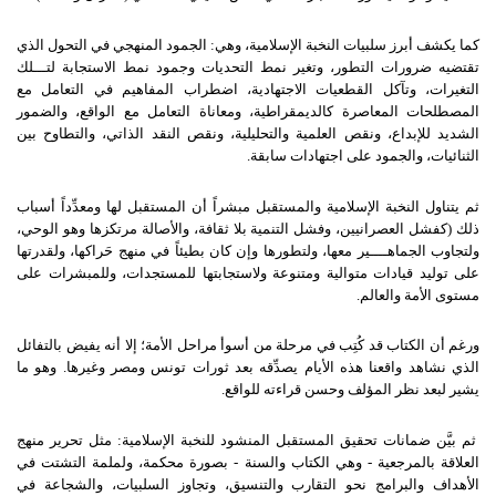
كما يكشف أبرز سلبيات النخبة الإسلامية، وهي: الجمود المنهجي في التحول الذي
تقتضيه ضرورات التطور، وتغير نمط التحديات وجمود نمط الاستجابة لتـــلك
التغيرات، وتآكل القطعيات الاجتهادية، اضطراب المفاهيم في التعامل مع
المصطلحات المعاصرة كالديمقراطية، ومعاناة التعامل مع الواقع، والضمور
الشديد للإبداع، ونقص العلمية والتحليلية، ونقص النقد الذاتي، والتطاوح بين
الثنائيات، والجمود على اجتهادات سابقة.
ثم يتناول النخبة الإسلامية والمستقبل مبشراً أن المستقبل لها ومعدِّداً أسباب
ذلك (كفشل العصرانيين، وفشل التنمية بلا ثقافة، والأصالة مرتكزها وهو الوحي،
ولتجاوب الجماهــــير معها، ولتطورها وإن كان بطيئاً في منهج حَراكها، ولقدرتها
على توليد قيادات متوالية ومتنوعة ولاستجابتها للمستجدات، وللمبشرات على
مستوى الأمة والعالم.
ورغم أن الكتاب قد كُتِب في مرحلة من أسوأ مراحل الأمة؛ إلا أنه يفيض بالتفائل
الذي نشاهد واقعنا هذه الأيام يصدِّقه بعد ثورات تونس ومصر وغيرها. وهو ما
يشير لبعد نظر المؤلف وحسن قراءته للواقع.
ثم بيَّن ضمانات تحقيق المستقبل المنشود للنخبة الإسلامية: مثل تحرير منهج
العلاقة بالمرجعية - وهي الكتاب والسنة - بصورة محكمة، ولملمة التشتت في
الأهداف والبرامج نحو التقارب والتنسيق، وتجاوز السلبيات، والشجاعة في