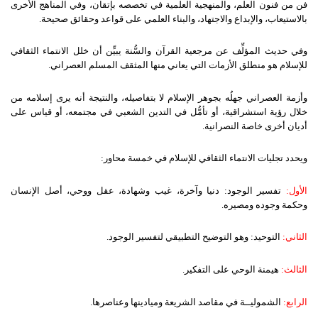
فن من فنون العلم، والمنهجية العلمية في تخصصه بإتقان، وفي المناهج الأخرى
بالاستيعاب، والإبداع والاجتهاد، والبناء العلمي على قواعد وحقائق صحيحة.
وفي حديث المؤلِّف عن مرجعية القرآن والسُّنة يبيِّن أن خلل الانتماء الثقافي
للإسلام هو منطلق الأزمات التي يعاني منها المثقف المسلم العصراني.
وأزمة العصراني جهلُه بجوهر الإسلام لا بتفاصيله، والنتيجة أنه يرى إسلامه من
خلال رؤية استشراقية، أو تأمُّل في التدين الشعبي في مجتمعه، أو قياس على
أديان أخرى خاصة النصرانية.
ويحدد تجليات الانتماء الثقافي للإسلام في خمسة محاور:
الأول:
تفسير الوجود: دنيا وآخرة، غيب وشهادة، عقل ووحي، أصل الإنسان
وحكمة وجوده ومصيره.
الثاني:
التوحيد: وهو التوضيح التطبيقي لتفسير الوجود.
الثالث:
هيمنة الوحي على التفكير.
الرابع:
الشموليــة في مقاصد الشريعة وميادينها وعناصرها.