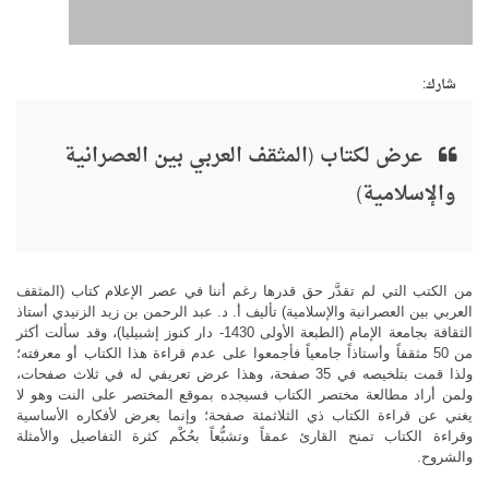
شارك:
عرض لكتاب (المثقف العربي بين العصرانية
والإسلامية)
من الكتب التي لم تقدَّر حق قدرها رغم أننا في عصر الإعلام كتاب (المثقف
العربي بين العصرانية والإسلامية) تأليف أ. د. عبد الرحمن بن زيد الزنيدي أستاذ
الثقافة بجامعة الإمام (الطبعة الأولى 1430- دار كنوز إشبيليا)، وقد سألت أكثر
من 50 مثقفاً وأستاذاً جامعياً فأجمعوا على عدم قراءة هذا الكتاب أو معرفته؛
ولذا قمت بتلخيصه في 35 صفحة، وهذا عرض تعريفي له في ثلاث صفحات،
ولمن أراد مطالعة مختصر الكتاب فسيجده بموقع المختصر على النت وهو لا
يغني عن قراءة الكتاب ذي الثلاثمئة صفحة؛ وإنما يعرض لأفكاره الأساسية
وقراءة الكتاب تمنح القارئ عمقاً وتشبُّعاً بحُكْم كثرة التفاصيل والأمثلة
والشروح.