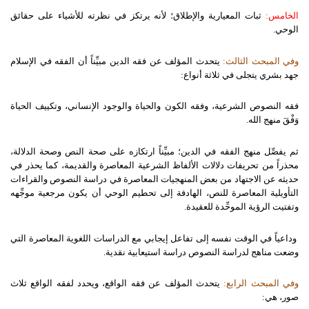
الخامس:
ثبات المعيارية والإطلاق؛ لأنه يرتكز في نظرته للأشياء على حقائق
الوحي.
وفي المبحث الثالث:
يتحدث المؤلف عن فقه الدين مبيِّناً أن الفقه في الإسلام
جهد بشري يتجلى في ثلاثة أنواع:
فقه النصوص الشرعية، وفقه الكون والحياة والوجود الإنساني، وتكييف الحياة
وَفْقَ منهج الله.
ثم يفصِّل منهج الفقه في الدين؛ مبيِّناً ارتكازه على صحة النص وصحة الدلالة،
محذراً من تحريفات دلالات الألفاظ الشرعية المعاصرة والقديمة، كما يحذر في
حديثه عن الاجتهاد من بعض المنهجيات المعاصرة في دراسة النصوص والقراءات
التأويلية المعاصرة للنص، الهادفة إلى تحطيم الوحي أن يكون مرجعية موجِّهه
وتفتيت الرؤية الموحِّدة للعقيدة.
وداعياً في الوقت نفسه إلى تفاعل إيجابي مع الدراسات اللغوية المعاصرة التي
وضعت مناهج لدراسة النصوص دراسة استيعابية نقدية.
وفي المبحث الرابع:
يتحدث المؤلف عن فقه الواقع، ويحدد لفقه الواقع ثلاث
صور، هي: