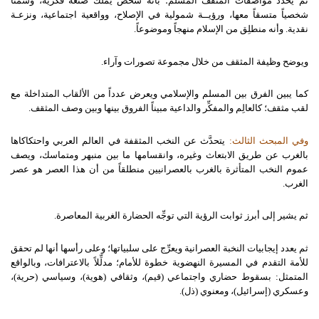
ثم يحدد مواصفات المثقف المسلم؛ بأنه شخص يملك صنعة فكرية، وسمتاً
شخصياً متسقاً معها، ورؤيــة شمولية في الإصلاح، وواقعية اجتماعية، ونزعـة
نقدية. وأنه منطلِق من الإسلام منهجاً وموضوعاً.
ويوضح وظيفة المثقف من خلال مجموعة تصورات وآراء.
كما يبين الفرق بين المسلم والإسلامي ويعرض عدداً من الألقاب المتداخلة مع
لقب مثقف؛ كالعالِم والمفكِّر والداعية مبيناً الفروق بينها وبين وصف المثقف.
وفي المبحث الثالث:
يتحدَّث عن النخب المثقفة في العالم العربي واحتكاكاها
بالغرب عن طريق الابتعاث وغيره، وانقسامها ما بين منبهر ومتماسك، ويصف
عموم النخب المتأثرة بالغرب بالعصرانيين منطلقاً من أن هذا العصر هو عصر
الغرب.
ثم يشير إلى أبرز ثوابت الرؤية التي توجِّه الحضارة الغربية المعاصرة.
ثم يعدد إيجابيات النخبة العصرانية ويعرِّج على سلبياتها؛ وعلى رأسها أنها لم تحقق
للأمة التقدم في المسيرة النهضوية خطوة للأمام؛ مدلِّلاً بالاعترافات، وبالواقع
المتمثل: بسقوط حضاري واجتماعي (قيم)، وثقافي (هوية)، وسياسي (حرية)،
وعسكري (إسرائيل)، ومعنوي (ذل).