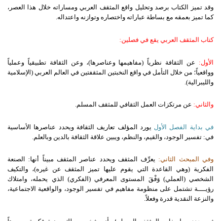
وقد تميز الكتاب برصد وتحليل واقع المثقف العربي ومساراته خلال هذا العصر،
كما تميز بعمقه مع بساطة عباراته واختصاره وتوازنه واعتداله.
كتاب المثقف العربي يقع في فصلين:
الأول:
عن الثقافة نظرياً (مفاهيمها وعناصرها)، وعن الثقافة تطبيقياً وعملياً
وواقعياً؛ من خلال التأمل في واقع النخبتين المثقفتين في العالم العربي (الإسلامية
والليبرالية).
والثاني:
عن مرتكزات العمل الثقافي للمثقف المسلم.
في بداية الفصل الأول
يورد المؤلف تعاريف الثقافة ويحدد عناصرها الأساسية
في: تفسير الوجود، والقيم، والنظم، ويبين علاقة الثقافة بالدين وبالعلم.
وفي المبحث الثاني:
يعرِّف المثقف ويحدد عناصر المثقف مبيناً أنها: الصنعة
الفكرية (وهي القاعدة التي يقوم عليها تميز المثقف عن غيره)، والتكيف
الشخصي (العملي) وَفْقَ المستوى المعرفي (الفكري) الذي يحمله، وامتلاك
رؤيــــة تشتمل على منظومة مفاهيم في تفسير الوجود، والواقعية الاجتماعية،
والنزعة النقدية قدرة وفعلاً.