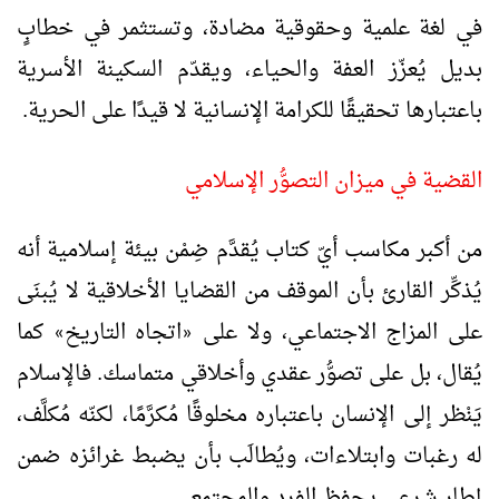
في لغة علمية وحقوقية مضادة، وتستثمر في خطابٍ
بديل يُعزّز العفة والحياء، ويقدّم السكينة الأسرية
باعتبارها تحقيقًا للكرامة الإنسانية لا قيدًا على الحرية.
القضية في ميزان التصوُّر الإسلامي
من أكبر مكاسب أيّ كتاب يُقدَّم ضِمْن بيئة إسلامية أنه
يُذكِّر القارئ بأن الموقف من القضايا الأخلاقية لا يُبنَى
على المزاج الاجتماعي، ولا على
اتجاه التاريخ
كما
»
«
يُقال، بل على تصوُّر عقدي وأخلاقي متماسك. فالإسلام
يَنْظر إلى الإنسان باعتباره مخلوقًا مُكرَّمًا، لكنّه مُكلَّف،
له رغبات وابتلاءات، ويُطالَب بأن يضبط غرائزه ضمن
إطار شرعي يحفظ الفرد والمجتمع.