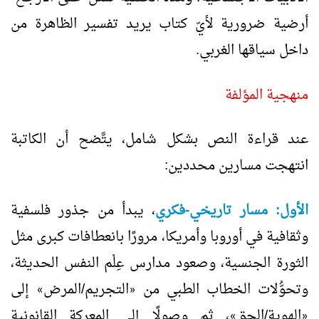
أرضية ضرورية لأيّ كتاب يريد تفسير الظاهرة من
داخل سياقها الغربي.
منهجية المؤلفة
عند قراءة النص بشكل شامل، يتَّضح أن الكاتبة
انتهجت مسارين محددين:
الأول: مسار تاريخي-فكري
، يبدأ من جذور فلسفية
وثقافية في أوروبا وأمريكا، مرورًا بانعطافات كبرى مثل
الثورة الجنسية، وصعود مدارس عِلْم النفس الحديثة،
وتحوُّلات الخطاب الطبي من
التجريم/المرض
إلى
»
«
الهوية/الحق
، ثم وصولًا إلى المعركة القانونية
»
«