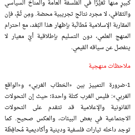
كبيرٍ منها تَغيُّرًا في الفلسفة العامة والمناخ السياسي
والثقافي، لا مجرد نتائج تجريبية محضة. ومِن ثَمَّ، فإن
المقاربة الإسلامية مُطالَبة بإظهار هذا البُعْد، مع احترام
المنهج العلمي، دون التسليم بإطلاقية أيّ معيار لا
ينفصل عن سياقه القيمي.
ملاحظات منهجية
1-ضرورة التمييز بين
الخطاب الغربي
و
الواقع
«
»
«
الغربي
: فليس الغرب كتلة واحدة؛ حيث إن التحولات
»
القانونية والإعلامية قد تتقدم على التحولات
الاجتماعية في بعض البيئات، والعكس صحيح. كما
توجد داخله تيارات فلسفية ودينية وأكاديمية مُحافِظَة