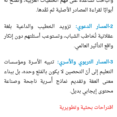
والباحث تساعده على فَهْم الخلفيات الغربية، وتفتح له
أبوابًا لقراءة المصادر الأصلية ثم نَقْدها.
2-المسار الدعوي:
تزويد الخطيب والداعية بلغة
عقلانية تُخاطب الشباب، وتستوعب أسئلتهم دون إنكار
واقع التأثير العالمي.
3-المسار التربوي والأسري:
تنبيه الأسرة ومؤسسات
التعليم إلى أنّ التحصين لا يكون بالمَنْع وحده، بل ببناء
معنى العفة وتقديم نماذج أُسرية ناجحة وصناعة
محتوى إيجابي بديل.
اقتراحات بحثية وتطويرية