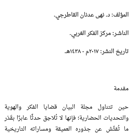
المؤلف: د. نهى عدنان القاطرجي.
الناشـر: مركز الفكر الغربي.
تاريخ النشر: ٢٠١٧م - ١٤٣٨هـ.
مقدمة
حين تتناول مجلة البيان قضايا الفكر والهوية
والتحديات الحضارية؛ فإنها لا تُلاحِق حدثًا عابرًا بقَدْر
ما تُفتِّش عن جذوره العميقة ومساراته التاريخية