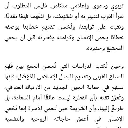
تربوي ودعوي وإعلامي متكامل. فليس المطلوب أن
نقرأ الغرب لننبهر به أو لنُشَيْطنه، بل لنَفْهمه فهمًا نقديًّا،
ونثبت على ثوابتنا، ونُحْسن تقديم خطابنا بوصفه
خطابًا يحمي الإنسان وكرامته وفطرته قبل أن يحمي
المجتمع وحدوده.
وحين تُكتب الدراسات التي تُحسن الجمع بين فَهْم
السياق الغربي وتقديم البديل الإسلامي المُؤصّل؛ فإنها
تسهم في حماية الجيل الجديد من الارتباك المعرفي،
وتُعزّز ثقته بأن الفطرة ليست عائقًا أمام السعادة، بل
طريقٌ إليها، وأن الشريعة حين تَحمي الأسرة إنما تَحْمي
الإنسان في أعمق حاجاته الروحية والنفسية