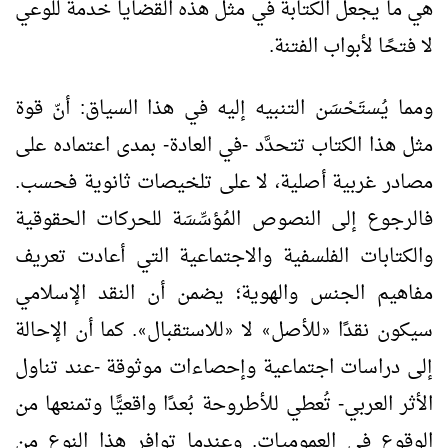
هي ما يجعل الكتابة في مثل هذه القضايا خدمة للوعي
لا فتحًا لأبواب الفتنة.
ومما يُستَحْسَن التنبيه إليه في هذا السياق: أنّ قوة
مثل هذا الكتاب تتحدَّد -في العادة- بمدى اعتماده على
مصادر غربية أصلية، لا على تلخيصات ثانوية فحسب.
فالرجوع إلى النصوص المُؤسِّسَة للحركات الحقوقية
والكتابات الفلسفية والاجتماعية التي أعادت تعريف
مفاهيم الجنس والهوية؛ يضمن أن النقد الإسلامي
سيكون نقدًا
للأصل
لا
للاستقبال
. كما أن الإحالة
»
«
»
«
إلى دراسات اجتماعية وإحصاءات موثوقة -عند تناول
الأثر العربي- تُعطي للأطروحة بُعدًا واقعيًّا وتمنعها من
الوقوع في العموميات. وعندما توافر هذا النوع من