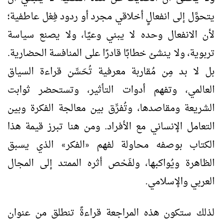
يتحوَّل إلى انفعالٍ أخلاقي مجرد أو ردود فِعْل عاطفية؛
لأن الانفعال وحده لا يبني وعيًا، ولا يصنع سياسة
تربوية، ولا ينشئ خطابًا قادرًا على المنافسة الحضارية.
بل لا بد مِن مُقاربة معرفية تُحَسِّن قراءة السياق
العالمي، وتفهم أدوات التأثير، وتستحضر ثوابت
الشريعة ومقاصدها، وتُفرِّق بين معالجة الفكرة وبين
التعامل الإنساني مع الأفراد. ومن هنا تبرز قيمة هذا
الكتاب بوصفه محاولة لفهم
الفكر
الذي يسبق
»
«
الظاهرة ويُواكبها، ولفَحْص أثره الممتد إلى المجال
العربي والإسلامي.
لذلك ستكون هذه المراجعة قراءةً تنطلق من عنوان