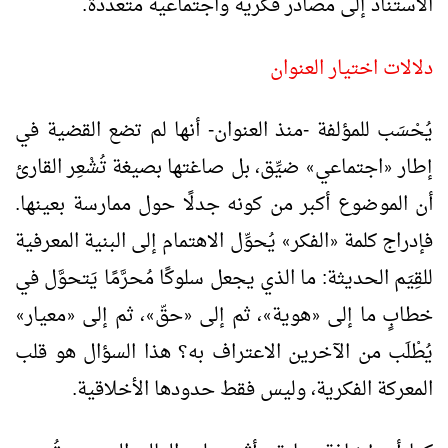
الاستناد إلى مصادر فكرية واجتماعية متعددة.
دلالات اختيار العنوان
يُحْسَب للمؤلفة -منذ العنوان- أنها لم تضع القضية في
إطار
اجتماعي
ضيِّق، بل صاغتها بصيغة تُشْعِر القارئ
»
«
أن الموضوع أكبر من كونه جدلًا حول ممارسة بعينها.
فإدراج كلمة
الفكر
يُحوِّل الاهتمام إلى البنية المعرفية
»
«
للقِيَم الحديثة: ما الذي يجعل سلوكًا مُحرَّمًا يَتحوَّل في
خطابٍ ما إلى
هوية
، ثم إلى
حقّ
، ثم إلى
معيار
»
«
»
«
»
«
يُطْلَب من الآخرين الاعتراف به؟ هذا السؤال هو قلب
المعركة الفكرية، وليس فقط حدودها الأخلاقية.