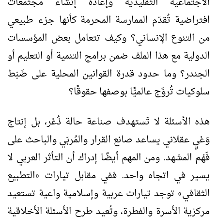
الاجتماعية التقليدية وإعادة إنشاء مجتمعات
افتراضية تُقدّم الممارسة المحرمة كأنها جزء طبيعي
من التنوع الإنساني؟ وكيف تتعامل بعض المؤسسات
الدولية مع هذا الملف ضمن برامج التنمية أو التعليم أو
الجندر؟ وما حدود قدرة القوانين المحلية على ضَبْط
سلوكيات تُروَّج عالميًّا بوصفها حقوقًا؟
هذه الأسئلة لا تَستهدف صناعة حالة ذُعْر، بل إنتاج
وَعْيٍ عقلاني يساعد صانع القرار والمُربّي والباحث على
فَهْم المشهد. ومن المهم أيضًا إدراك أن التأثر العربي لا
يسير في اتجاه واحد. ففي مقابل تيارات
التطبيع
«
الثقافي
توجد تيارات عربية وإسلامية واعية تستعيد
»
مركزية الأسرة والفطرة، وتُعيد طرح الأسئلة الأخلاقية