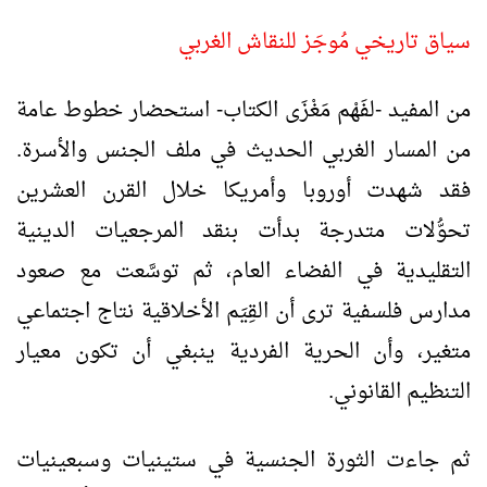
سياق تاريخي مُوجَز للنقاش الغربي
من المفيد -لفَهْم مَغْزَى الكتاب- استحضار خطوط عامة
من المسار الغربي الحديث في ملف الجنس والأسرة.
فقد شهدت أوروبا وأمريكا خلال القرن العشرين
تحوُّلات متدرجة بدأت بنقد المرجعيات الدينية
التقليدية في الفضاء العام، ثم توسَّعت مع صعود
مدارس فلسفية ترى أن القِيَم الأخلاقية نتاج اجتماعي
متغير، وأن الحرية الفردية ينبغي أن تكون معيار
التنظيم القانوني.
ثم جاءت الثورة الجنسية في ستينيات وسبعينيات