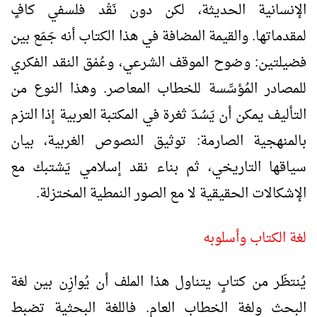
الإنسانية الحديثة، لكن دون نَقْد فلسفي كافٍ
لمقدماتها. والقيمة المضافة في هذا الكتاب أنه جَمَع بين
فضيلتين: وضوح الموقف الشرعي، وعُمْق النقد الفكري
للمصادر المُؤسِّسة للخطاب المعاصر. وهذا النوع من
التأليف يمكن أن يَسُدّ ثغرة في المكتبة العربية إذا التزم
بالمنهجية الصارمة: توثيق النصوص الغربية، بيان
سياقها التاريخي، ثم بناء نقد إسلامي يَشتبك مع
الإشكالات الحقيقية لا مع الصور النمطية المختزلة.
لغة الكتاب وأسلوبه
يُنتظَر من كتابٍ يتناول هذا الملف أن يُوازِن بين لغة
البحث ولغة الخطاب العام. فاللغة البحثية تضبط