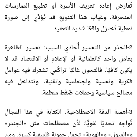
تُعارض إعادة تعريف الأسرة أو تطبيع الممارسات
المنحرفة. وغياب هذا التنويع قد يُؤدِّي إلى صورة
نمطية تَختزل واقعًا شديد التعقيد.
2-الحذر من التفسير أُحادي السبب: تفسير الظاهرة
بعامل واحد كالعلمانية أو الإعلام أو الاقتصاد قد لا
يكون كافيًا. فالتحول غالبًا تراكُمي تشترك فيه عوامل
فكرية ونفسية واجتماعية وتقنية، وتتداخل فيه
مصالح سياسية وحملات ضَغْط منظمة.
3-أهمية الدقة الاصطلاحية: الكتابة في هذا المجال
تُواجه تحديًا لغويًّا؛ لأن مصطلحات مثل
الجندر
»
«
و
الميول
و
الهوية
تحمل حمولة فلسفية كبيرة. ومِن
»
«
»
«