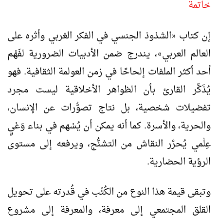
خاتمة
إن كتاب
الشذوذ الجنسي في الفكر الغربي وأثره على
«
العالم العربي
، يندرج ضمن الأدبيات الضرورية لفَهْم
»
أحد أكثر الملفات إلحاحًا في زمن العولمة الثقافية. فهو
يُذَكِّر القارئ بأن الظواهر الأخلاقية ليست مجرد
تفضيلات شخصية، بل نتاج تصوُّرات عن الإنسان،
والحرية، والأسرة. كما أنه يمكن أن يُسْهم في بناء وَعْيٍ
عِلْمي يُحرِّر النقاش من التشنُّج، ويرفعه إلى مستوى
الرؤية الحضارية.
وتبقى قيمة هذا النوع من الكُتُب في قُدرته على تحويل
القلق المجتمعي إلى معرفة، والمعرفة إلى مشروع