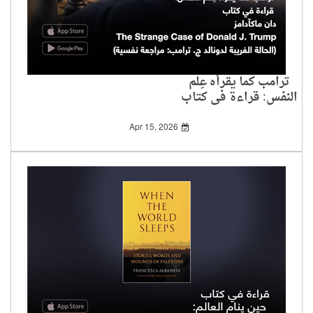
ترامب كما يقرأه عِلم
النفس: قراءة في كتاب
دان ماكآدامز
Apr 15, 2026