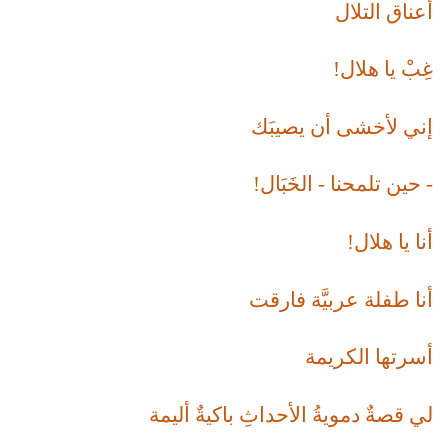
أعناق التلال
غِبْ يا هلال!
إني لأخشى أن يصيبَك
- حين تلمحنا - الخَبَال!
أنا يا هلال!
أنا طفلة عربيَّة فارقت
أسرتها الكريمة
لي قصةٌ دمويةُ الأحداثِ باكيةٌ أليمة