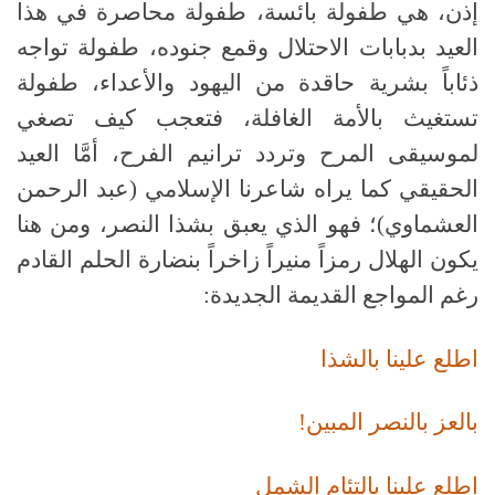
إذن، هي طفولة بائسة، طفولة محاصرة في هذا
العيد بدبابات الاحتلال وقمع جنوده، طفولة تواجه
ذئاباً بشرية حاقدة من اليهود والأعداء، طفولة
تستغيث بالأمة الغافلة، فتعجب كيف تصغي
لموسيقى المرح وتردد ترانيم الفرح، أمَّا العيد
الحقيقي كما يراه شاعرنا الإسلامي (عبد الرحمن
العشماوي)؛ فهو الذي يعبق بشذا النصر، ومن هنا
يكون الهلال رمزاً منيراً زاخراً بنضارة الحلم القادم
رغم المواجع القديمة الجديدة:
اطلع علينا بالشذا
بالعز بالنصر المبين!
اطلع علينا بالتئام الشمل