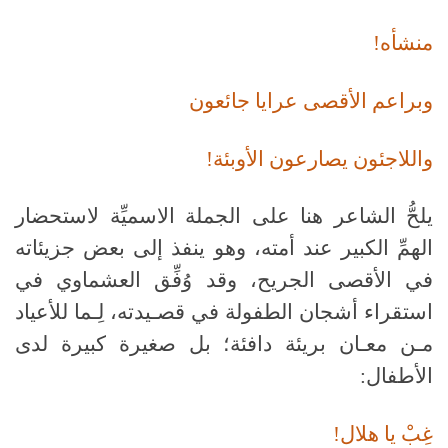
منشأه!
وبراعم الأقصى عرايا جائعون
واللاجئون يصارعون الأوبئة!
يلحُّ الشاعر هنا على الجملة الاسميِّة لاستحضار
الهمِّ الكبير عند أمته، وهو ينفذ إلى بعض جزيئاته
في الأقصى الجريح، وقد وُفِّق العشماوي في
استقراء أشجان الطفولة في قصـيدته، لِـما للأعياد
مـن معـان بريئة دافئة؛ بل صغيرة كبيرة لدى
الأطفال:
غِبْ يا هلال!