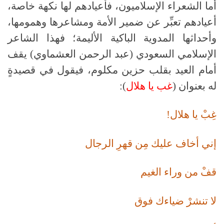
أما الشعراء الإسلاميون، فأعيادهم لها نكهة خاصة،
أعيادهم تعبِّر عن ضمير الأمة ومشاعرها وهمومها،
وأحداثها المدوية الباكية الأليمة؛ فهذا الشاعر
الإسلامي السعودي (عبد الرحمن العشماوي) يقف
أمام العيد بقلب حزين مكلوم، فيقول في قصيدةٍ
له بعنوان (
غب يا هلال
):
غِبْ يا هلال!
إني أخاف عليك مِن قهرِ الرجال
قفْ من وراء الغيم
لا تنشرْ ضياءك فوق