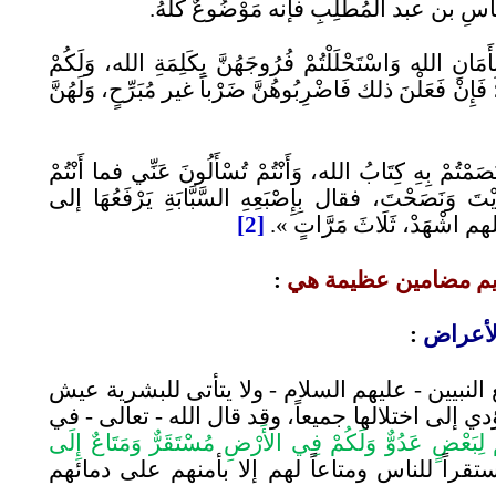
َا عَبَّاسِ بن عبد الْمُطَّلِبِ فإنه مَوْضُوعٌ كُلُّهُ.
ِأَمَانِ الله وَاسْتَحْلَلْتُمْ فُرُوجَهُنَّ بِكَلِمَةِ الله، وَلَكُمْ
ُ؛ فَإِنْ فَعَلْنَ ذلك فَاضْرِبُوهُنَّ ضَرْباً غير مُبَرِّحٍ، وَلَهُنَّ
ْتُمْ بِهِ كِتَابُ الله، وَأَنْتُمْ تُسْأَلُونَ عَنِّي فما أَنْتُمْ
َّيْتَ وَنَصَحْتَ، فقال بِإِصْبَعِهِ السَّبَّابَةِ يَرْفَعُهَا إلى
م اشْهَدْ، ثَلَاثَ مَرَّاتٍ
»
.
[
2]
يم مضامين عظيمة هي
:
الأعراض
:
نبيين - عليهم السلام - ولا يتأتى للبشرية عيش
دي إلى اختلالها جميعاً، وقد قال الله - تعالى - في
 لِبَعْضٍ عَدُوٌّ وَلَكُمْ فِي الأَرْضِ مُسْتَقَرٌّ وَمَتَاعٌ إِلَى
راً للناس ومتاعاً لهم إلا بأمنهم على دمائهم