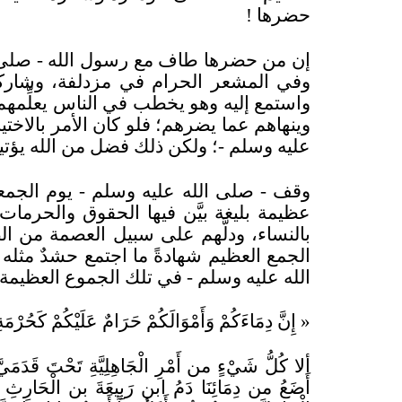
حضرها
!
إن من حضرها طاف مع رسول الله - صلى ا
وفي المشعر الحرام في مزدلفة، وشاركه
واستمع إليه وهو يخطب في الناس يعلِّمه
وينهاهم عما يضرهم؛ فلو كان الأمر بالاختي
عليه وسلم -؛ ولكن ذلك فضل من الله يؤتيه
وقف - صلى الله عليه وسلم - يوم الجم
عظيمة بليغة بيَّن فيها الحقوق والحرمات
بالنساء، ودلَّهم على سبيل العصمة من 
الجمع العظيم شهادةً ما اجتمع حشدٌ مثل
الله عليه وسلم - في تلك الجموع العظيمة
«
إِنَّ دِمَاءَكُمْ وَأَمْوَالَكُمْ حَرَامٌ عَلَيْكُمْ كَح
ألا كُلُّ شَيْءٍ من أَمْرِ الْجَاهِلِيَّةِ تَحْتَ قَدَمَيَّ 
أَضَعُ من دِمَائِنَا دَمُ ابن رَبِيعَةَ بن الْحَارِثِ ك