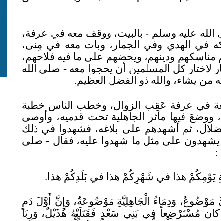
لله عليه وسلم - بالبيت، ووقف معه في عرفة،
 في الهدي وفي الجمار، وبات معه في مِنى،
م مناسكهم ودينهم، ويحضهم على ما فيه فلاحهم،
ار لاختار كل المسلمين أن يحجوا معه - صلى الله
 من يشاء، والله ذو الفضل العظيم.
عة في عرفة عَقِب الزوال، وخطب الناس خطبة
، ووضعَ فيها مآثر الجاهلية تحت قدميه، وأوصى
الضلال، ثم أشهدهم على بلاغه، فشهدوا في ذلك
ه يشهدون على مثل ما شهدوا عليه، فقال - صلى
:
ُرْمَةِ يَوْمِكُمْ هذا في شَهْرِكُمْ هذا في بَلَدِكُمْ هذا.
مَوْضُوعٌ، وَدِمَاءُ الْجَاهِلِيَّةِ مَوْضُوعَةٌ، وَإِنَّ أَوَّلَ دَمٍ
ان مُسْتَرْضِعاً في بَنِي سَعْدٍ فَقَتَلَتْهُ هُذَيْلٌ، وَرِبَا