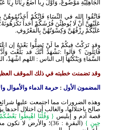
الْجَاهِلِيَّةِ مَوْضُوعٌ، وَأَوَّلُ رِباً أَضَعُ رِبَانَا رِب
فَاتَّقُوا الله في النِّسَاءِ فَإِنَّكُمْ أَخَذْتُمُوهُنَّ ب
عَلَيْهِنَّ أَنْ لَا يُوطِئْنَ فُرُشَكُمْ أَحَداً تَكْرَهُونَه
عَلَيْكُمْ رِزْقُهُنَّ وَكِسْوَتُهُنَّ بِالْمَعْرُوفِ.
وقد تَرَكْتُ فِيكُمْ ما لَنْ تَضِلُّوا بَعْدَهُ إن اعْتَصَم
قَائِلُونَ
؟
قالوا
:
نَشْهَدُ أَنَّكَ قد بَلَّغْتَ وَأَد
السَّمَاءِ وَيَنْكُتُهَا إلى الناس
:
اللهم اشْهَدْ، الله
وقد تضمنت خطبته في ذلك الموقف العظ
المضمون الأول
:
حرمة الدماء والأموال و
وهذه الضرورات مما اجتمعت عليها شرائع ال
صالح باختلالها، والغالب أن اختلال أحدها يؤ
قصة آدم و إبليس
{
وَقُلْنَا اهْبِطُوا بَعْضُكُمْ
حِينٍ }
(البقرة
:
36)
؛
والأرض لا تكون مستق
وأعراضهم وأموالهم.