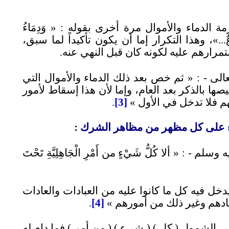
ة الدماء والأموال مرة أخرى بقوله
: «
وَدِمَاءُ
ةِ مَوْضُوعٌ...»، وهذا التكرار إما أن يكون تأكيداً لما سبق،
 استمرارهم عليه لكونه كان قبل النهي عنه.
الى -
: «
ثم خص بعد ذلك الدماء والأموال التي
صها بالذكر بعد العام، وإما لأن هذا إسقاط لأمور
هم فلا تدخل في الأول
»
[
3]
.
 على كل مظهر من مظاهر الشرك
:
ه وسلم -
: «
ألا كُلُّ شَيْءٍ من أَمْرِ الْجَاهِلِيَّةِ تَحْتَ
دخل فيه كل ما كانوا عليه من العبادات والعادات
عيادهم وغير ذلك من أمورهم
»
[
4]
.
لى الشمول (
كل
)
(
شيء
)
(
من أمر
)
فما دام له