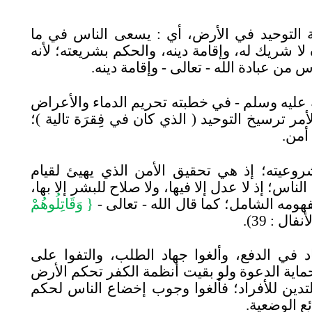
 التوحيد في الأرض، أي
:
يسعى الناس في ما
لا شريك له، وإقامة دينه، والحكم بشريعته؛ لأنه
س من عبادة الله - تعالى - وإقامة دينه.
 عليه وسلم - في خطبته تحريم الدماء والأعراض
أمر ترسيخ التوحيد (
الذي كان في فِقرَة تالية
)
؛
 أمن.
روعيته؛ إذ هي تحقيق الأمن الذي يهيئ لقيام
لناس؛ إذ لا عدل إلا فيها، ولا صلاح للبشر إلا بها،
فهومه الشامل؛ كما قال الله - تعالى -
{
وَقَاتِلُوهُمْ
لأنفال
:
39)
.
 في الدفع، وألغوا جهاد الطلب، والتفوا على
حماية الدعوة ولو بقيت أنظمة الكفر تحكم الأرض
لتدين للأفراد؛ فألغوا وجوب إخضاع الناس لحكم
ع الوضعية.