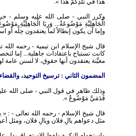
هذا في بَلَدِكُمْ هذا
»
.
وكرر النبي - صلى الله عليه وسلم - حرم
الْجَاهِلِيَّةِ مَوْضُوعَةٌ... وَرِبَا الْجَاهِلِيَّ
وإما أن يكون إبطالاً لما يعتقدون حِلَّه أو
قال شيخ الإسلام ابن تيمية - رحمه الله تع
كانت تستباح باعتقادات جاهلية... إما لتخصي
معيَّنة يعتقدون أنها حقوق، لا لسنن عامة ل
المضمون الثاني
:
ترسيخ التوحيد
،
والقضاء
وذلك ظاهر في قول النبي - صلى الله علي
قَدَمَيَّ مَوْضُوعٌ
»
.
قال شيخ الإسلام - رحمه الله تعالى -
: «
ي
مثل دعواهم يالِ فلان ويالِ فلان، ومثل أ
واستخدام النكرة ولفظ الاستغراق يدل ع