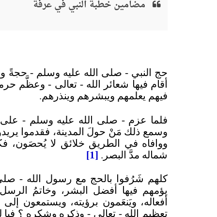
مضامين خطبة النبي في عرفة
حج النبي - صلى الله عليه وسلم - حجةً و
أقام فيها شعائر الله - تعالى - وعظَّم ح
فيهم يعلمهم ويبشرهم وينذرهم.
فلما عزم - صلى الله عليه وسلم - على ال
وسمع ذلك مَنْ حولَ المدينة، فقدموا يريد
ووافاه في الطريق خلائق لا يُحصَون، ف
شماله مدَّ البصر.
[
1]
كلهم شَرُفوا بالحج مع رسول الله - صلى
يؤمهم فيها أفضل البشر، وخاتمُ الرسل؛ 
أفعاله، ويَنعَمون برؤيته، ويستمعون إل
تعظيم الله - تعالى - وذكره وشكره
؟
فيا ل