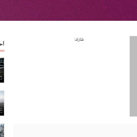
شارك:
أح