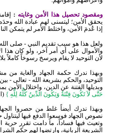
ومقصود تحصيل هذا الأمن وغايته
:
إقامة
يحقق الأمن؛ ليتسنى لهم عبادة الله وحدَه 
إذا عُدمَ الأمن، واختلط الأمر لم يتمكن النا
ولعل هذا هو سبب تقديم النبي - صلى الله
والأموال على أي أمر آخر، ولو كان هذا ال
لأن التوحيد لا يقام ويرسخ رسوخاً كاملاً بلا
وبهذا ندرك حكمة الجهاد والغاية من مش
التوحيد، والحكم بشريعة الله - تعالى - بين ا
وبديلها الفتنة عن الدين، واختلال الأمن بم
حَتَّى لاَ تَكُونَ فِتْنَةٌ وَيَكُونَ الدِّينُ كُلُّهُ لِلَّهِ }
(ا
وبهذا ندرك أيضاً غلط من حصروا الجهاد
نصوص الجهاد فوسعوا الدفع فيها ليتناول 
وتعيث فيها فساداً، ما دامت تقرر حرية ا
الشريعة الربانية، وارتضوا لهم حكم الشرائ