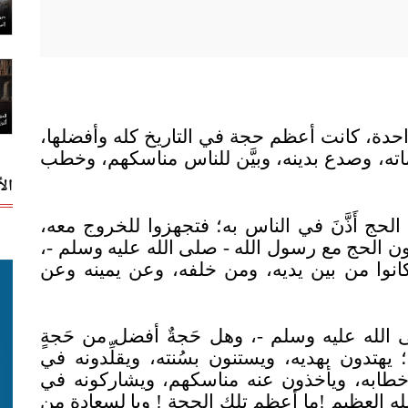
احدة، كانت أعظم حجة في التاريخ كله وأفضلها،
رماته، وصدع بدينه، وبيَّن للناس مناسكهم، وخطب
ال
حج أَذَّنَ في الناس به؛ فتجهزوا للخروج معه،
ون الحج مع رسول الله - صلى الله عليه وسلم -،
كانوا من بين يديه، ومن خلفه، وعن يمينه وعن
 الله عليه وسلم -، وهل حَجةٌ أفضل من حَجةٍ
يهتدون بهديه، ويستنون بسُنته، ويقلِّدونه في
ى خطابه، ويأخذون عنه مناسكهم، ويشاركونه في
له العظيم
!
ما أعظم تلك الحجة
!
ويا لسعادة من