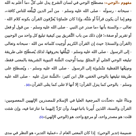
مفهوم «الوحي»:
مصطلح الوحي في لسان الشرع يدل على كلِّ «ما أعلم به الله
- سبحانه - رسولَه - صلى الله عليه وسلم - من أمر الدين ليُبلِّغه للناس كافة»،
وهو إما أن يكون قرآناً أو سُنَّة، وإذا كان علماؤنا يُعرِّفون القرآن بكونه كلام الله -
تعالى -، والسنة بأنها «ما صدر عن النبي - صلى الله عليه وسلم - من قول أو فعل
أو تقرير أو صفة»؛ فإن ذلك من باب التَّفريق بين كيفية تبليغ كل واحد من الوحيين
(القرآن والسنة)؛ حيث إن القرآن الكريم أُوحِيت كلماته من الله - سبحانه وتعالى
- إلى الرسول - صلى الله عليه وسلم - ليُبلِّغَها بحروفها، لذلك يُصطَلح على طريقة
تبليغه الوحي الجلي أو المتلوّ. بينما أُوحيت السُّنة النبوية الشريفة بالمعنى فقط،
وصِيَغُها اللفظية مَنْسُوبَة إلى الرسول - صلى الله عليه وسلم - ، ويُصطلح على
طريقة تبليغها بالوحي الخفي. قال ابن كثير: «السُّنة تنزل عليه - صلى الله عليه
وسلم - بالوحي كما ينزل القرآن؛ إلا أنها لا تتلى كما يتلى القرآن»
.
[4]
وبناءً عليه «تحدَّدت المرجعية العليا في الإسلام للمصدرين الإلهيين المعصومين:
القرآن والسنة، اللذين أُمِرنا باتباعهما، وأن نَرُدَّ إليهما ما تنازعنا فيه، وإن شئت
قلت: هو مصدر واحد، أو مرجع واحد، هو (الوحي الإلهي)»
.
[5]
ضميمة (تدبر الوحي):
إذا كان المعنى العام لـ «عملية التدبر» هو النظر في مدى