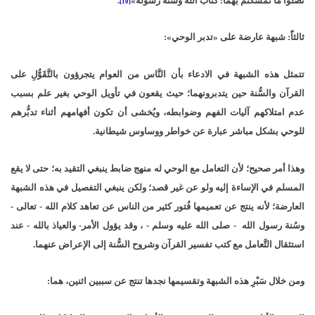
تضلوا ما تمسكتم بهما: كتاب الله وسُنة رسوله»
.
[10]
ثالثاًَ: شبهة عارضة على «تدبر الوحي»:
تتمثل هذه الشبهة في الادعاء بأن النَّاس من العوام يتجرؤون بالتَّقَوُّلِ على
القرآن والسُّنة حين يتدبرونهما؛ حيث يقعون في تأويل الوحي بغير علم بسبب
عدم امتلاكهم آليات الفهم وضوابطه، ويُخشى أن تكون أفهامهم أثناء تدبُّرهم
للوحي بشكل مباشر عبارة عن خواطر ووساوس شيطانية.
وهذا أمر صحيح؛ لأن التعامل مع الوحي له منهج ضابط ينبغي التقيد به؛ حتى لا يقع
المسلم في الإساءة إليه ولو عن غير قصد؛ ولكن ينبغي التفصيل في هذه الشبهة
العارضة؛ لأنه ينتج عن تعميمها فُتور كثير من الناس عن تعاهد كلام الله - تعالى -
وسُنة رسول الله - صلى الله عليه وسلم - ، وقد يؤول الأمر- والعياذ بالله - عند
استثقال التَّعامل مع كتب تفسير القرآن وشروح السُّنة إلى الإعراض عنهما.
ومن خلال سَبْرِ هذه الشبهة وتقسيمها نجدها تنتج عن سببين اثنين، هما: