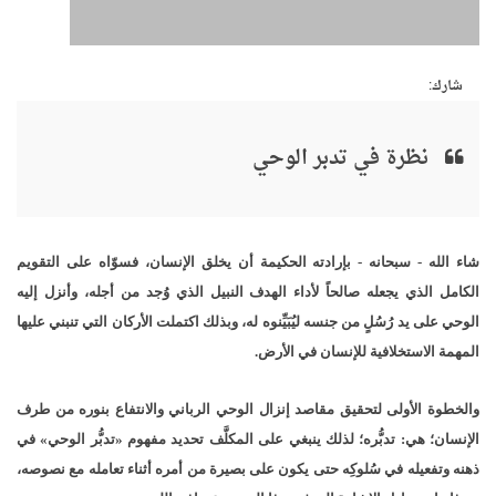
شارك:
نظرة في تدبر الوحي
شاء الله - سبحانه - بإرادته الحكيمة أن يخلق الإنسان، فسوّاه على التقويم
الكامل الذي يجعله صالحاً لأداء الهدف النبيل الذي وُجد من أجله، وأنزل إليه
الوحي على يد رُسُلٍ من جنسه ليُبَيِّنوه له، وبذلك اكتملت الأركان التي تنبني عليها
المهمة الاستخلافية للإنسان في الأرض.
والخطوة الأولى لتحقيق مقاصد إنزال الوحي الرباني والانتفاع بنوره من طرف
الإنسان؛ هي: تدبُّره؛ لذلك ينبغي على المكلَّف تحديد مفهوم «تدبُّر الوحي» في
ذهنه وتفعيله في سُلوكِه حتى يكون على بصيرة من أمره أثناء تعامله مع نصوصه،