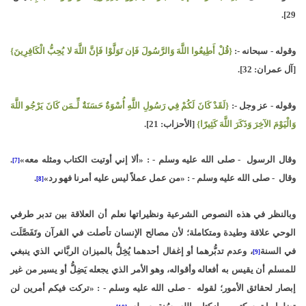
29].
وقوله - سبحانه -:
{قُلْ أَطِيعُوا اللَّهَ وَالرَّسُولَ فَإن تَوَلَّوْا فَإنَّ اللَّهَ لا يُحِبُّ الْكَافِرِينَ}
[آل عمران: 32].
وقوله - عز وجل -:
{لَقَدْ كَانَ لَكُمْ فِي رَسُولِ اللَّهِ أُسْوَةٌ حَسَنَةٌ لِّـمَن كَانَ يَرْجُو اللَّهَ
وَالْيَوْمَ الآخِرَ وَذَكَرَ اللَّهَ كَثِيرًا}
[الأحزاب: 21].
وقال الرسول - صلى الله عليه وسلم - : «ألا إني أوتيت الكتاب ومثله معه»
.
[7]
وقال - صلى الله عليه وسلم - : «من عمل عملاً ليس عليه أمرنا فهو رد»
.
[8]
وبالنظر في هذه النصوص الشرعية ونظيراتها نعلم أن العلاقة بين تدبر طرفي
الوحي علاقة وطيدة ومتكاملة؛ لأن مصالح الإنسان تأصلت في القرآن وتَفَصَّلَت
في السنة
، وعدم تدبُّرهما أو إغفال أحدهما يُخِلُّ بالميزان الربَّاني الذي ينبغي
[9]
للمسلم أن يقيس به أفعاله وأقواله، وهو الأمر الذي يجعله يَضِلُّ أو يسير من غير
إبصار لحقائق الأمور؛ لقوله - صلى الله عليه وسلم - : «تركت فيكم أمرين لن