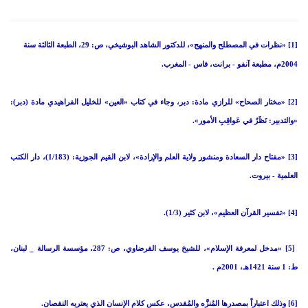
[1] «نظرات في المصطلح والمنهج»، للدكتور الشاهد البوشيخي، ص: 29، الطبعة الثالثة سنة
2004م، مطبعة آنفو - برانت، فاس - المغرب.
[2] «مختار الصحاح» للرازي مادة: دبر، وجاء في كتاب «العين» للخليل الفراهيدي مادة (دبر):
«والتدبير: نَظَرٌ في عَواقِبِ الأمور».
[3] «مفتاح دار السعادة ومنشور ولاية العلم والإرادة»، لابن القيم الجوزية: (1/183)، دار الكتب
العلمية - بيروت.
[4] «تفسير القرآن العظيم»، لابن كثير (1/3).
[5] «مدخل لمعرفة الإسلام»، للشيخ يوسف القرضاوي، ص: 287، مؤسسة الرسالة _ لبنان،
ط: 1 سنة 1421هـ، 2001م .
[6] وذلك اعتباراً بمصدرها المُنزَّه والمُقدس، عكس كلام الإنسان الذي يعتريه النقصان.