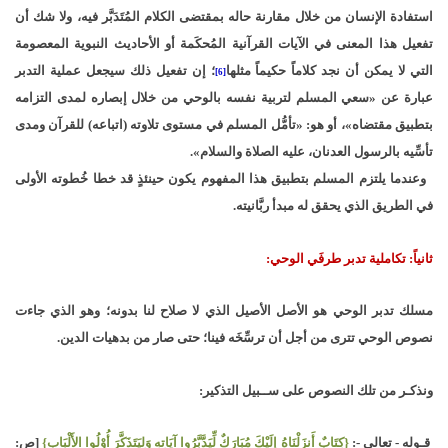
استفادة الإنسان من خلال مقارنة حاله بمقتضى الكلام المُتَدَبَّر فيه، ولا شك أن
تفعيل هذا المعنى في الآيات القرآنية المُحكَمة أو الأحاديث النبوية المعصومة
التي لا يمكن أن نجد كلاماً حكيماً مثلها
؛ إن تفعيل ذلك سيجعل عملية التدبر
[6]
عبارة عن «سعي المسلم لتربية نفسه بالوحي من خلال إبصاره لمدى التزامه
بتطبيق مقتضاه»، أو هو: «تأمُّل المسلم في مستوى تلاوته (اتباعه) للقرآن ومدى
تأسِّيه بالرسول العدنان، عليه الصلاة والسلام».
وعندما يلتزم المسلم بتطبيق هذا المفهوم يكون حينئذٍ قد خطا خُطوته الأولى
في الطريق الذي يحقق له مبدأ ربَّانيته.
ثانياً: تكاملية تدبر طرفَي الوحي:
مسلك تدبر الوحي هو الأصل الأصيل الذي لا صلاح لنا بدونه؛ وهو الذي جاءت
نصوص الوحي تترى من أجل أن ترسِّخَه فينا؛ حتى صار من بدهيات الدين.
ونذكـر من تلك النصوص على ســبيل التذكير:
قـوله - تعالى -:
{كِتَابٌ أَنزَلْنَاهُ إلَيْكَ مُبَارَكٌ لِّيَدَّبَّرُوا آيَاتِهِ وَلِيَتَذَكَّرَ أُوْلُوا الأَلْبَابِ}
[ص: