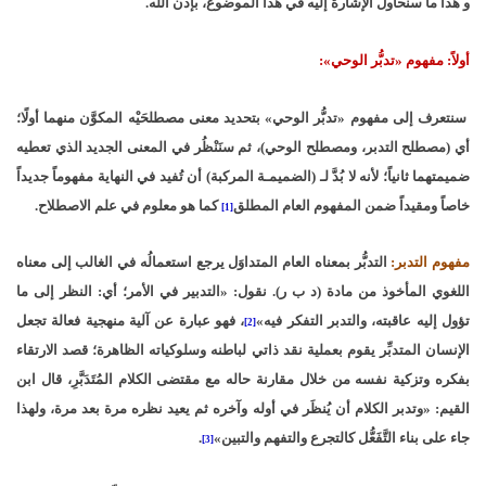
و هذا ما سنحاول الإشارة إليه في هذا الموضوع، بإذن الله.
أولاً: مفهوم «تدبُّر الوحي»:
سنتعرف إلى مفهوم «تدبُّر الوحي» بتحديد معنى مصطلحَيْه المكوَّن منهما أولًا؛
أي (مصطلح التدبر، ومصطلح الوحي)، ثم سنَنْظُر في المعنى الجديد الذي تعطيه
ضميمتهما ثانياً؛ لأنه لا بُدَّ لـ (الضميمـة المركبة) أن تُفيد في النهاية مفهوماً جديداً
خاصاً ومقيداً ضمن المفهوم العام المطلق
كما هو معلوم في علم الاصطلاح.
[1]
مفهوم التدبر:
التدبُّر بمعناه العام المتداوَل يرجع استعمالُه في الغالب إلى معناه
اللغوي المأخوذ من مادة (د ب ر). نقول: «التدبير في الأمر؛ أي: النظر إلى ما
تؤول إليه عاقبته، والتدبر التفكر فيه»
، فهو عبارة عن آلية منهجية فعالة تجعل
[2]
الإنسان المتدبِّر يقوم بعملية نقد ذاتي لباطنه وسلوكياته الظاهرة؛ قصد الارتقاء
بفكره وتزكية نفسه من خلال مقارنة حاله مع مقتضى الكلام المُتَدَبَّرِ، قال ابن
القيم: «وتدبر الكلام أن يُنظَر في أوله وآخره ثم يعيد نظره مرة بعد مرة، ولهذا
جاء على بناء التَّفَعُّل كالتجرع والتفهم والتبين»
.
[3]