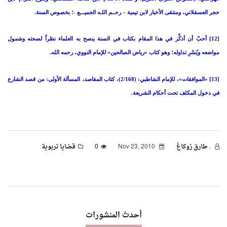
حجر العسقلاني، ومنتقى الأخبار لابن تيمية – رحــم اللـه الجميـــع -؛ بخصوص السنة.
[12] أحبّ أن أذكِّر في هذا المقام بكتاب في السنة ينصح به العلماء نظراً لصحته وشمول
مواضعه ويُسْرِ تداوله؛ وهو كتاب «رياض الصالحين» للإمام النووي، رحمه الله.
[13] «الموافقات»، للإمام الشاطبي: (2/168)، كتاب المقاصد، المسألة الأولى: من قصد الشارع
في دخول المكلف تحت أحكام الشريعة.
. طارق زوكاغ
Nov 23, 2010
0
قضايا تربوية
أحدث المنشورات