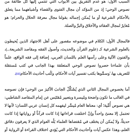
السبب الأول: هو عدم التفريق بين الأبواب التي تنتمي إليها كل طائفة من
نصوص الوحي؛ إذ من المؤكد أن مجال الفتوى والقضاء وأشباههما مما يتعلق
بالأحكام الشرعية أو ما يُمكن إجماله بقولنا مجال معرفة الحلال والحرام؛ هو
مُغايرٌ لمجال العقائد والأخلاق والبرِّ والصلة.
فالمجال الأول: الكلام في موضوعه مقصور على أهل الاجتهاد الذين يُحيطون
بالعلوم الشرعية كـ (علوم القرآن والحديث، وأصول الفقه ومقاصد الشريعة...)،
والفنون الآلية وعلى رأسها العلم باللسان العربي، إضافة إلى فقه الواقع، علماً
بأن علماءنا حصروا نصوص الوحي المتعلقة بهذا الجانب في كتب مُستقلة
للتعريف بها، َوسمََّوها بكتب تفسير آيات الأحكام، وكُتب أحاديث الأحكام
.
[11]
أما بخصوص المجال الثاني الذي يُشَكِّلُ الجانبَ الأكبرَ من الوحي؛ فإن نصوصه
في الغالب ما تكون واضحة ومُيسرة وبتعبير مُقتَبَس عن إمام المقاصد الشاطبي:
هي نصوص أُمِّية؛ أي: معناها العام مُيسَّر ليفهمه كل إنسان عربي اللسان؛ لأنها لا
تحتمل إلا معنىً واحداً وإنْ اختلفت قراءاتها إذا كانت قرآناً أو رواياتها إذا كانت
حديثاً، ولا يُمكن أن يختلف في مُقتضاها العلماء بَلْه العوام الذي لا يعرفون دقائق
العلم، وهذا عكس آيات وأحاديث الأحكام التي يُؤدي اختلاف القراءة أو الرواية أو