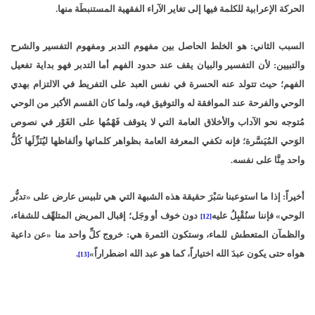
الحركة الإعرابية للكلمة فيها إلى تغاير الآراء الفقهية المستنبطَة منها.
السبب الثاني: هو الخلط الحاصل بين مفهوم التدبر ومفهوم التفسير والشرح
والتبيين: لأن التفسير والبيان يقف عند حدود الفهم أما التدبر فهو بداية تفعيل
الفهم؛ حيث تتولد عنه الحسرة في نفس العبد على التفريط في الالتزام بهدي
الوحي والفرحة عند الموافقة له والتوفيق فيه، ولما كان القسم الأكبر من الوحي
مُتوجه نحو الآداب والأخلاق العامة التي لا يتوقف فَهْمُها على الغَوْر في نصوص
الوَحي المُيَسَّرة؛ فإنه تكفي المعرفة العامة بظواهر كلماتها وألفاظها ليُنَزِّلَها كُلُّ
واحد مِنَّا على نفسه.
أخيراً: إذا ما استوعبنا سَبْرَ حقيقة هذه الشبهة التي هي تلبيس عارض على «تدبُّر
الوحي» فإننا سنُقْبِلُ عليه
دون خوف أو وجَل؛ إقبال المريض المتلهِّف للشفاء،
[12]
والظمآن المتعطش للماء، وستكون الثمرة هي: خروج كلِّ واحد منا «عن داعية
هواه حتى يكون عبدَ الله اختياراً، كما هو عبد الله اضطراراً»
.
[13]