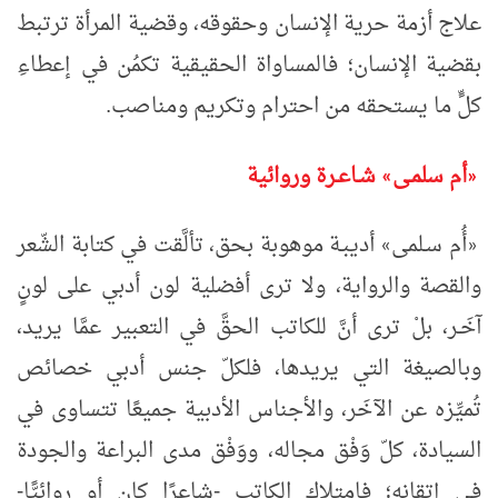
علاج أزمة حرية الإنسان وحقوقه، وقضية المرأة ترتبط
بقضية الإنسان؛ فالمساواة الحقيقية تكمُن في إعطاءِ
كلٍّ ما يستحقه من احترام وتكريم ومناصب.
أم سلمـى
شـاعـرة وروائية
»
«
أُم سـلمى
أديبـة موهوبة بحق، تألَّقت في كتابة الشّعر
»
«
والقصة والرواية، ولا ترى أفضلية لون أدبي على لونٍ
آخَـر، بلْ ترى أنَّ للكاتب الحقَّ في التعبير عمَّا يريد،
وبالصيغة التي يريدها، فلكلّ جنس أدبي خصائص
تُميِّزه عن الآخَر، والأجناس الأدبية جميعًا تتساوى في
السيادة، كلّ وَفْق مجاله، ووَفْق مدى البراعة والجودة
في إتقانه؛ فامتلاك الكاتب -شاعرًا كان أو روائيًّا-