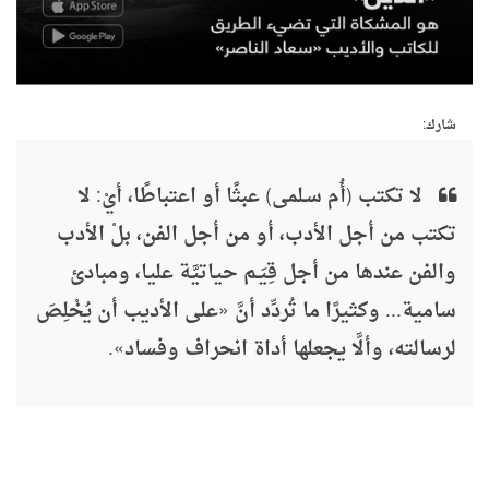
شارك:
لا تكتب (أُم سـلمى) عبثًا أو اعتباطًا، أيْ: لا
تكتب من أجل الأدب، أو من أجل الفن، بلْ الأدب
والفن عندها من أجل قِيَـم حياتيَّة عليا، ومبادئ
سامية... وكثيرًا ما تُردِّد أنَّ «على الأديب أن يُخْلِصَ
لرسالته، وألَّا يجعلها أداة انحراف وفساد».