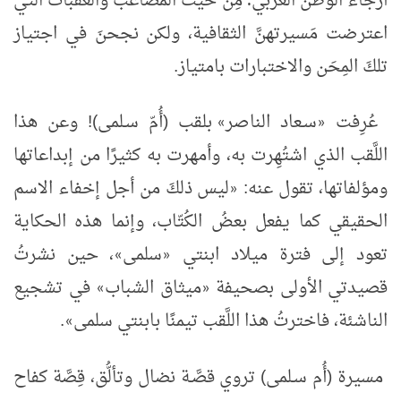
أرجاء الوطن العربي؛ مِن حيث المصاعب والعقبات التي
اعترضت مَسيرتهنَّ الثقافية، ولكن نجحنَ في اجتياز
تلكَ المِحَن والاختبارات بامتياز.
عُرِفت
سـعاد الناصر
بلقب (أُمّ سـلمى)! وعن هذا
»
«
اللَّقب الذي اشتُهِرت به، وأمهرت به كثيرًا من إبداعاتها
ومؤلفاتها، تقول عنه:
ليس ذلكَ من أجل إخفاء الاسم
«
الحقيقي كما يفعل بعضُ الكُتّاب، وإنما هذه الحكاية
تعود إلى فترة ميلاد ابنتي
سلمى
، حين نشرتُ
»
«
قصيدتي الأولى بصحيفة
ميثاق الشباب
في تشجيع
»
«
الناشئة، فاخترتُ هذا اللَّقب تيمنًا بابنتي سلمى
.
»
مسيرة (أُم سـلمى) تروي قصَّـة نضال وتألُّق، قِصَّة كفاح