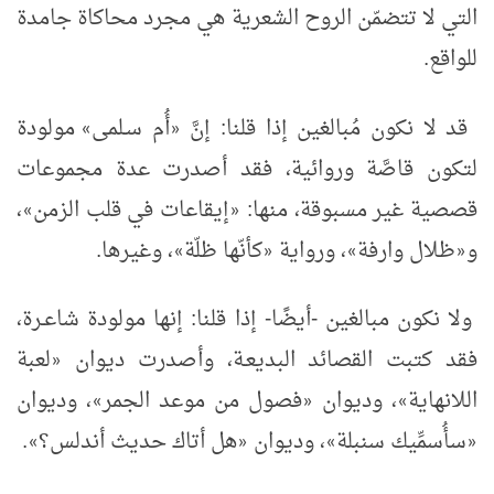
التي لا تتضمّن الروح الشعرية هي مجرد محاكاة جامدة
للواقع.
قد لا نكون مُبالغين إذا قلنا: إنَّ
أُم سـلمى
مولودة
»
«
لتكون قاصَّة وروائية، فقد أصدرت عدة مجموعات
قصصية غير مسبوقة، منها:
إيقاعات في قلب الزمن
،
»
«
و
ظلال وارفة
، ورواية
كأنّها ظلّة
، وغيرها.
»
«
»
«
ولا نكون مبالغين -أيضًا- إذا قلنا: إنها مولودة شاعـرة،
فقد كتبت القصائد البديعـة، وأصدرت ديوان
لعبة
«
اللانهاية
، وديوان
فصول من موعد الجمر
، وديوان
»
«
»
سأُسمِّيك سنبلة
، وديوان
هل أتاك حديث أندلس؟
.
»
«
»
«