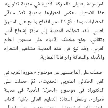
الموسومة بعنوان
الحركة الأدبية في مدينة تطوان
.
»
«
هذا الاختيار يعكس اعتزازها بمدينةٍ تُعدّ ملتقًى
للحضارات، وما رافَق ذلك من انفتاح واسع على المشرق
العربي. فقد تحوَّلت المدينة إلى مركز إشعاع أدبي
وثقافي، جمَع مختلَف الأدباء على مستوى العالم
العربي، وقد نبغ في هذه المدينة مشاهير الشعراء
والأدباء والبحّاثـة والرحّالة المغاربة.
حصلت على الماجستير عن موضوع
صورة الغرب في
«
الفن الحكائي المغربي الحديث
، ثمَّ حصلت على
»
الدكتوراه في موضوع
الحركة الأدبية في مدينة
«
تطوان
. وتعمل أستاذة التعليم العالي بكلية الآداب
»