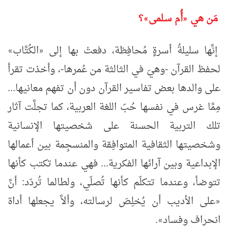
مَن هي
أُم سـلمى
؟
»
«
إنَّها سليلةُ أسرةٍ مُحافِظة، دفعتْ بها إلى
الكُتَّاب
»
«
لحفظ القرآن -وهيَ في الثالثة من عُمرها-، وأخذت تقرأ
على والدها بعض تفاسير القرآن دون أن تفهم معانيها...
مِمَّا غرس في نفسها حُبّ اللغة العربية، كما تجلَّت آثار
تلك التربية الحسنة على شخصيتها الإنسانية
وشخصيتها الثقافية المتوافِقة والمنسجِمة بين أعمالها
الإبداعية وبين آرائها الفكرية... فهي عندما تكتب كأنها
تتوضأ، وعندما تتكلّم كأنها تُصلّي، ولطالما تُردّد: أنَّ
على الأديب أن يُخلِصَ لرسالته، وألاَّ يجعلها أداة
«
انحراف وفساد
.
»