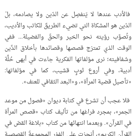
فالأدب عندها لا يَنفصِل عن الدّين ولا يصادمه، بلْ
الدّين هو المشكاة التي تضيء الطريقَ للكاتب والأديب،
وتُصوِّب رؤيته نحو الخير والحقّ والفضيلة... ففي
الوقت الذي تمتزج قصصها وقصائدها بأخلاق الدِّين
وشفافيته؛ نرى مؤلفاتها الفكرية جاءت في أبهى حُلَّة
أدبية، وفي أروع ثوبٍ قشيب، كما في مؤلفاتها:
تأصيل قضية المرأة
، و
البعد الثقافي للعنف
.
»
«
»
«
فلا عجب أن تشرع في كتابة ديوان
فصول من موعد
«
الجمر
، بمجرد فراغها من تأليف كتاب
قصص المرأة
«
»
في القرآن
. وبعدما انتهائها من كتاب
بلاغة القصّ في
«
»
القرآن الكريم
، أنجزت على الفوْر المجموعةَ القصصية
»