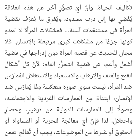
تكاليف الحياة، وأنَّ أيّ تصوُّرٍ آخَر عن هذه العلاقة
يُفْضِي بها إلى درب مسدود، ويُغرِق ما يُعرَف بقضية
المرأة في مستنقعات آسنة... فمشكلات المرأة لا تعدو
كونها جزءًا من مشكلات كبرى مرتبطة بالإنسان، فلا
مجال للحديث عن قضية المرأة دون إدراجها في قضية
أشمل وأعم، هي قضية التحرُّر العام؛ لأنَّ كل أشكال
القمع والعنف والإرهاب والاستعباد والاستغلال المُمارَس
ضد المرأة، ليست سوى صورة منعكسة مِمَّا يُمارَس ضد
الإنسان، ابتداءً مِن الممارسات الفردية والاجتماعية،
وصولًا إلى الممارسات الدولية من ترهيبٍ وحصارٍ
واحتلال، لذا فإنَّ أيّ معالجة للحرية أو المساواة أو
الحقوق أو غيرها من الموضوعات، يجب أن تُعالَج ضمن