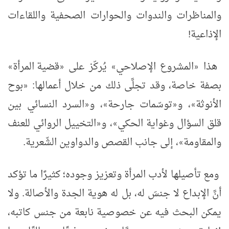
والمناظرات والندوات والحوارات الصحفية واللقاءات
الإذاعية!
هذا
المشروع الإصلاحي
يُركّز على
قضية المرأة
»
«
»
«
بصفة خاصة، وقد تجلَّى ذلك من خلال أعمالها:
بوح
«
الأنوثة
، و
توسّمات جارحة
، و
السرد النسائي بين
«
»
«
»
قلق السؤال وغواية الحكي
، و
التخييل الروائي للعنف
«
»
والمقاومة
، إلى جانب القصص والدواوين الشّعرية.
»
ومع تأصيلها لأدب المرأة وتعزيز وجوده؛ كثيرًا ما تؤكد
أنَّ الإبداع لا جنسَ له، بل له هوية الجدة والأصالة. ولا
يمكن البحث فيه عن خصوصية نابعة من جنس كاتبه،