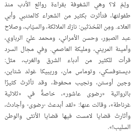
ولِـمَ لا؟ وهي الشغوفة بقراءة روائع الأدب منذ
طفولتها، فتأثرت بكثير من الشعراء كالمتنبي وأبي
العلاء. ومِن المُحْدَثين: نازك الملائكة، والسيّاب، وصلاح
عبد الصبور، وحسن الأمراني، ومحمد عليّ الرباوي،
وأمينة المريني، ومليكة العاصمي. وفي مجال السرد
قرأت للكثير من أدباء الشرق والغرب، مثل:
ديستوفسكي، وتوماس مان، وريبيكا غولد شتاين،
وجين أوستن، ونجيب محفوظ، وقد تأثرتْ كثيرًا
بالروائية
رضوى عاشور
، خاصةً في
ثلاثية
«
»
«
غرناطة
، وقالت عنها:
لقد أبدعتْ -رضوى- وأجادتْ،
«
»
وأثارتْ قضايا لامست فيها قضايا الأنثى والوطن
السليب!
.
»