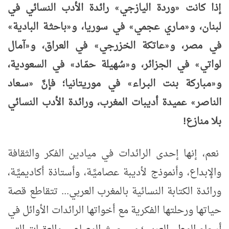
إذا كانت
وردة اليازجي
رائدة الأدب النسائي في
»
«
لبنان، و
مـاري عجمي
في سوريا، و
باحثـة البادية
»
«
»
«
في مصر، و
عاتكة الخزرجي
في العراق، و
آمال
«
»
«
لواتي
في الجزائر، و
سُهيلة حمّـاد
في السعودية،
»
«
»
و
مباركة بنت البـراء
في موريتانيا؛ فإنَّ
سـعاد
«
»
«
الناصر
عميدة أديبات المغرب، ورائدة الأدب النسائي
»
بلا منازع!
نعم، إنها إحدى الرائدات في ميادين الفكر والثقافة
والإبداع، وأنموذج لأديبة عصاميَّـة، وأستاذة أكاديميَّـة،
ورائدة الكتابة النسائية بالمغرب العربي... تتقاطع قصة
حياتها ورحلتها الفكرية مع أخواتها الرائدات الأوائل في