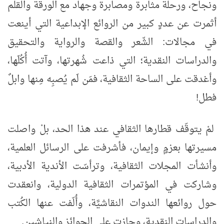
ونجاح، ورحلة مثابرة ومصابرة وجهاد مع الورقة والقلم
أثمرت عن عددٍ كبير من الروائع الإبداعية التي أينعت
في مجالات: الشّعر والقصة والرواية والتحقيق
والدراسات النقدية؛ التي ذاعت شُهرتها، وآتت أُكُلَها،
وأغدقت على الساحة الثقافية، فمَن لَم يُصبِه مِنها وابلٌ
فطل!
لمْ يتوقّف قطارها الثقافي عند هذا الحد، بلْ واصلت
مسيرتها بعزمٍ وإيمان، فأشرفت على الرسائل العلمية،
وأنشأت المجلات الثقافية، وترأسّت الأندية الأدبية،
وشاركت في المؤتمرات الثقافية الدولية، وانعقدت
حول روائعها الندوات النقاشيَّة، وأُلّفت عنها الكُتب
والدراسات النقدية، وحازت على الجوائز والنياشين.