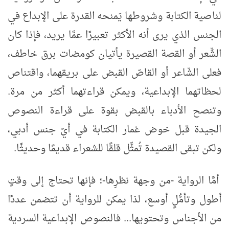
لناصية الكتابة وشروطها يَمنحه القدرة على الإبداع في
الجنس الذي يرى أنه الأكثر تعبيرًا عمَّا يريد، فإذا كان
الشِّعر أو القصة القصيرة يأتيان كومضات برق خاطف،
فعلى الشّاعر أو القاصّ القبض على بريقهما، واقتناص
لحظاتهما الإبداعية، ويمكن قراءتهما أكثر من مرة.
وتنصح الأدباء بالقبض بقوة على قراءة النصوص
الجيدة قبل خوض غمار الكتابة في أيّ جنس أدبي،
ولكن تبقى القصيدة تُمثِّل قلقًا للشعراء قديمًا وحديثًا.
أمَّا الرواية -من وجهة نظرِها-؛ فإنها تحتاج إلى وقتٍ
أطول وتأمُّلٍ أوسع، لذا يمكن للرواية أن تتضمن عددًا
من الأجناس وتحتويها... فالنصوص الإبداعية السردية