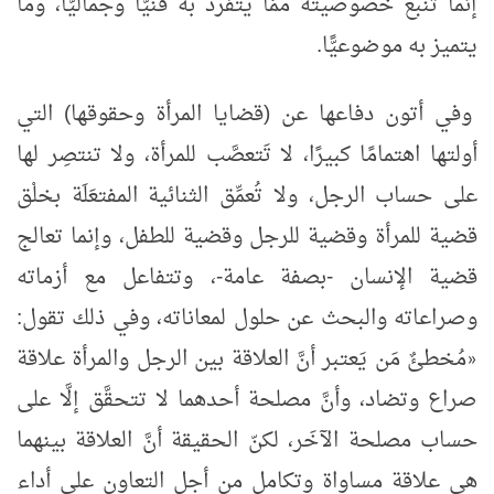
إنما تنبع خصوصيته ممَّا يتفرد به فنيًّا وجماليًّا، وما
يتميز به موضوعيًّا.
وفي أتون دفاعها عن (قضايا المرأة وحقوقها) التي
أولتها اهتمامًا كبيرًا، لا تَتعصَّب للمرأة، ولا تنتصِر لها
على حساب الرجل، ولا تُعمِّق الثنائية المفتعَلَة بخلْق
قضية للمرأة وقضية للرجل وقضية للطفل، وإنما تعالج
قضية الإنسان -بصفة عامة-، وتتفاعل مع أزماته
وصراعاته والبحث عن حلول لمعاناته، وفي ذلك تقول:
مُخطئٌ مَن يَعتبر أنَّ العلاقة بين الرجل والمرأة علاقة
«
صراع وتضاد، وأنَّ مصلحة أحدهما لا تتحقَّق إلَّا على
حساب مصلحة الآخَر، لكنّ الحقيقة أنَّ العلاقة بينهما
هي علاقة مساواة وتكامل من أجل التعاون على أداء