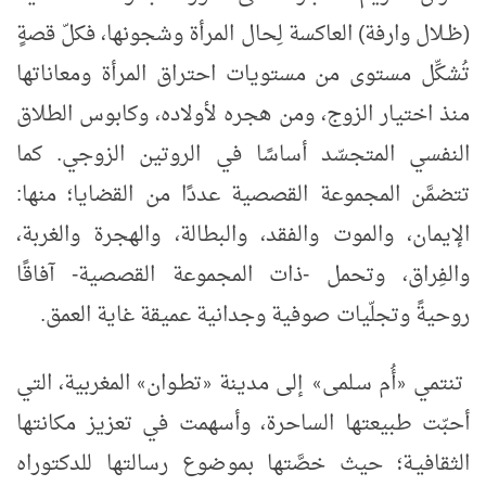
(ظـلال وارفة) العاكسة لِحال المرأة وشجونها، فكلّ قصةٍ
تُشكِّل مستوى من مستويات احتراق المرأة ومعاناتها
منذ اختيار الزوج، ومن هجره لأولاده، وكابوس الطلاق
النفسي المتجسّد أساسًا في الروتين الزوجي. كما
تتضمَّن المجموعة القصصية عددًا من القضايا؛ منها:
الإيمان، والموت والفقد، والبطالة، والهجرة والغربة،
والفِراق، وتحمل -ذات المجموعة القصصية- آفاقًا
روحيةً وتجلّيات صوفية وجدانية عميقة غاية العمق.
تنتمي
أُم سـلمى
إلى مدينة
تطـوان
المغربية، التي
»
«
»
«
أحبّت طبيعتها الساحرة، وأسهمت في تعزيز مكانتها
الثقافيـة؛ حيث خصَّتها بموضوع رسالتها للدكتوراه