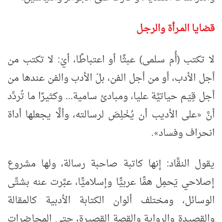
قضايا المـرأة والرجـل
لا تكتب (أُم سـلمى) عبثًا أو اعتباطًا، أيْ: لا تكتب من
أجل الأدب، أو من أجل الفن، بلْ الأدب والفن عندها من
أجل قِيَـم حياتيَّة عليا، ومبادئ سامية... وكثيرًا ما تُردِّد
أنَّ
على الأديب أن يُخْلِصَ لرسالته، وألَّا يجعلها أداة
«
انحراف وفساد
.
»
يقول النقَّاد: إنها كاتبة صاحبة رسالة، ولها مشروع
إصلاحي يَحمِل همًّا عربيًّا وإسلاميًّا، عبَّرت عنه بشتَّى
الوسائل، ومختلف ألوان الكتابة الأدبية كالمقالة
والقصيدة والرواية والقصة القصيرة، حتى المحاضرات