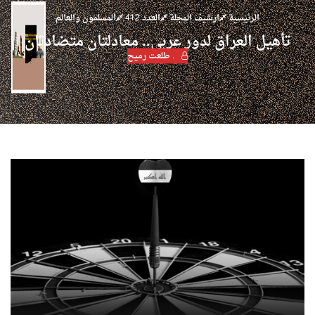
الرئيسية
ارشيف المجلة
العدد 412
المسلمون والعالم
تأهيل العراق لدور عربي.. معادلتان متضادتان
. طلعت رميح