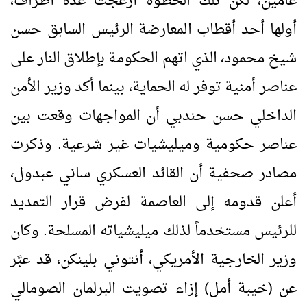
عامين، لكن تلك الخطوة أزعجت عدة أطراف،
أولها أحد أقطاب المعارضة الرئيس السابق حسن
شيخ محمود، الذي اتهم الحكومة بإطلاق النار على
عناصر أمنية توفر له الحماية، بينما أكد وزير الأمن
الداخلي حسن حندبي أن المواجهات وقعت بين
عناصر حكومية وميليشيات غير شرعية. وذكرت
مصادر صحفية أن القائد العسكري ساني عبدول،
أعلن قدومه إلى العاصمة لفرض قرار التمديد
للرئيس مستخدماً لذلك ميليشياته المسلحة. وكان
وزير الخارجية الأمريكي، أنتوني بلينكن، قد عبَّر
عن (خيبة أمل) إزاء تصويت البرلمان الصومالي