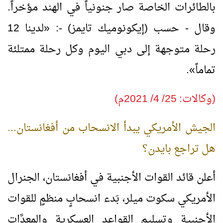
بالطائرات الخاصة صار جنونياً في الهند مؤخراً.
وقال - حسب (إيكونوميك تايمز) -:
«
لدينا 12
رحلة متوجهة إلى دبي اليوم وكل رحلة ممتلئة
تماماً
»
.
(وكالات: 25/ 4/ 2021م)
الجيش الأمريكي يبدأ الانسحاب من أفغانستان...
هل تراجع بايدن؟
أعلن قائد القوات الأجنبية في أفغانستان، الجنرال
الأمريكي سكوت ميلر، بَدء انسحابٍ منظمٍ للقوات
الأجنبية وتسليم القواعد العسكرية والمعدَّات