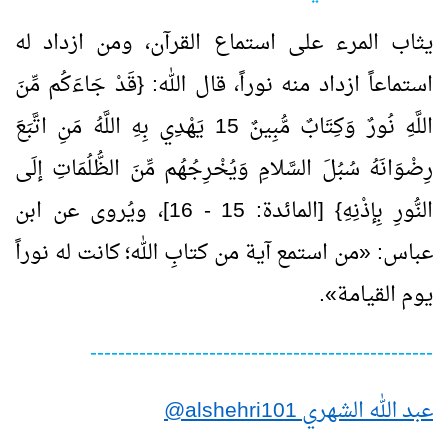
يثاب المرء على استماع القرآن، ومن ازداد له
استماعاً ازداد منه نوراً، قال الله: {قَدْ جَاءَكُم مِّنَ
اللَّهِ نُورٌ وَكِتَابٌ مُّبِينٌ
15
يَهْدِي بِهِ اللَّهُ مَنِ اتَّبَعَ
رِضْوَانَهُ سُبُلَ السَّلامِ وَيُخْرِجُهُم مِّنَ الظُّلُمَاتِ إلَى
النُّورِ بِإذْنِهِ} [المائدة:
15
-
16
]، ويُروى عن ابن
عباس:
«
من استمع آية من كتابِ الله؛ كانت له نوراً
يوم القيامة
»
.
-------------------------------------------------
عبد الله الشهري
alshehri101
@