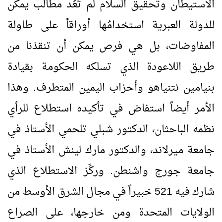
الاستيطان وتحقيق السلام لم تَعُد مطالب يمكن
للدولة العبرية استخدامُها أوراقاً على طاولة
المفاوضات، بل هي فرص يمكن أن تنقذنا من
طريق اللاعودة الذي تسلكه الحكومة بقيادة
بنيامين نتنياهو وأحزاب اليمين المتطرف. وهذا
الأمر أيضاً استفاض في تأكيده استطلاع للرأي
نظمه الباحثان، الدكتور شبلي تلحمي الأستاذ في
جامعة ميرلاند، والدكتور مارك لينش الأستاذ في
جامعة جورج واشنطن. وركَّز الاستطلاع الذي
شارك فيه 521 خبيراً في مجال الشرق الأوسط من
الولايات المتحدة ومن خارجها، على الصراع