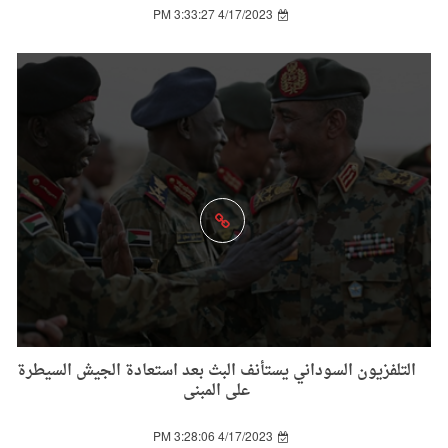
4/17/2023 3:33:27 PM
التلفزيون السوداني يستأنف البث بعد استعادة الجيش السيطرة
على المبنى
4/17/2023 3:28:06 PM