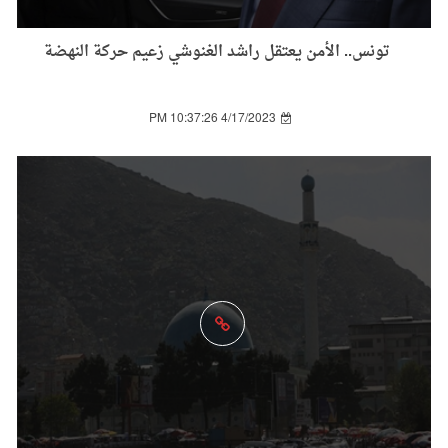
تونس.. الأمن يعتقل راشد الغنوشي زعيم حركة النهضة
4/17/2023 10:37:26 PM