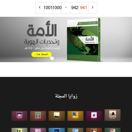
..
1001
1000
942
941
زوايا المجلة