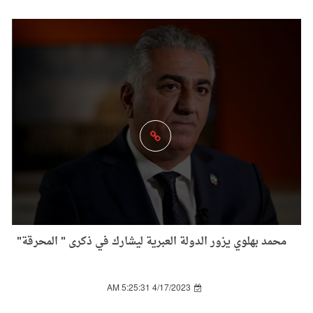
محمد بهلوي يزور الدولة العبرية ليشارك في ذكرى " المحرقة"
4/17/2023 5:25:31 AM