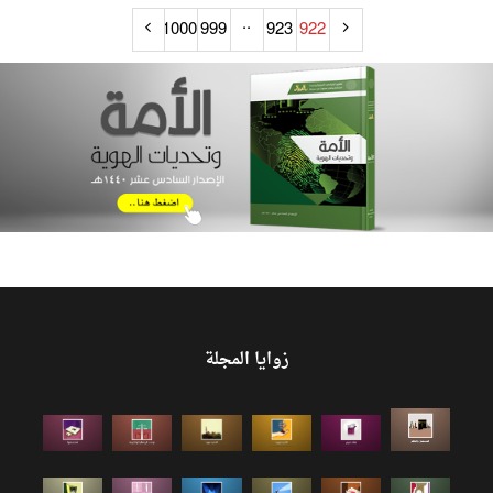
..
1000
999
923
922
زوايا المجلة