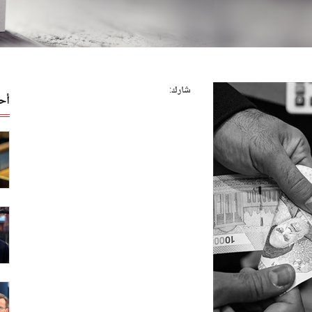
شارك:
أح