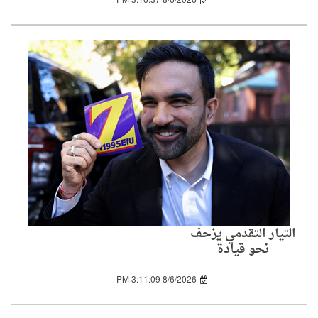
8/6/2026 3:16:37 PM
التيار التقدمي يزحف
نحو قيادة
الديمقراطيين..
وفلسطين في قلب
8/6/2026 3:11:09 PM
التحول السياسي