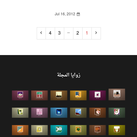
Jul 16, 2012
..
4
3
2
1
زوايا المجلة