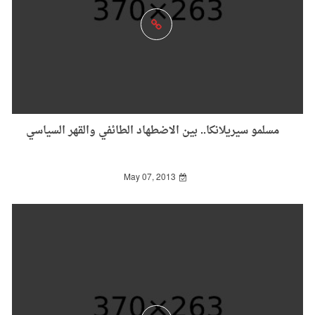
مسلمو سيريلانكا.. بين الاضطهاد الطائفي والقهر السياسي
May 07, 2013