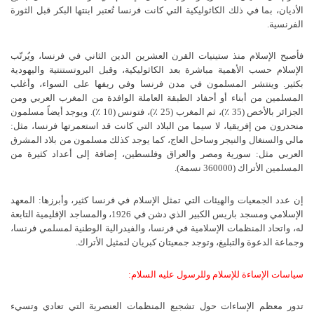
الأديان، بما في ذلك الكاثوليكية التي كانت فرنسا تُعتبر ابنتها البكر قبل الثورة
الفرنسية.
فأصبح الإسلام منذ ستينيات القرن العشرين الدين الثاني في فرنسا، ويُرتّب
الإسلام حسب الأهمية مباشرة بعد الكاثوليكية، وقبل البروتستنتية واليهودية
بكثير. وينتشر المسلمون في مدن فرنسا وفي ريفها على السواء، وأغلب
المسلمين من أبناء أو أحفاد الطبقة العاملة الوافدة من المغرب العربي ومن
الجزائر بالأخص (35 ٪)، ثم المغرب (25 ٪)، فتونس (10 ٪). ويوجد أيضاً مسلمون
منحدرون من إفريقيا، لا سيما من البلاد التي كانت قد استعمرتها فرنسا، مثل:
مالي والسنغال والنيجر وساحل العاج، كما يوجد كذلك مسلمون من بلاد المشرق
العربي مثل: سورية ومصر والعراق وفلسطين، إضافة إلى أعداد كثيرة من
المسلمين الأتراك (360000 نسمة).
إن عدد الجمعيات والهيئات التي تمثل الإسلام في فرنسا كثير، وأبرزها: المعهد
الإسلامي ومسجد باريس الكبير الذي دشن في 1926، والمساجد الإقليمية التابعة
له، واتحاد المنظمات الإسلامية في فرنسا، والفيدرالية الوطنية لمسلمي فرنسا،
وجماعة الدعوة والتبليغ، وتوجد جمعيتان كبريان لتمثيل الأتراك.
سياسات الإساءة للإسلام وللرسول عليه السلام:
تدور معظم الإساءات حول تشجيع المنظمات العنصرية التي تعادي وتسيء