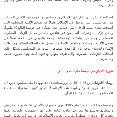
«باريس»؟
إنه العداء الفرنسي التاريخي للإسلام والمسلمين والخوف من الإقبال المتزايد
من الفرنسيين على الدخول في الإسلام، فضلاً عن تضخم الأقلية المسلمة التي
أصبحت تتعدى نسبة الـ 10 ٪ من إجمالي عدد السكان في فرنسا البالغ 60 مليوناً،
والذي تؤكد المؤشرات أنه أصبح في تناقص مستمر مقابل الزيادة المطردة
للمسلمين. ومظاهر العبادة كتأدية صلاة الجمعة والعيدين في الخلاء، فضلاً عن
تصدي الأقلية المسلمة لمحاولات الإساءة للرسول عليه الصلاة السلام، ومحاولات
الإساءة للإسلام بوجه عام؛ كل هذه المظاهر أعلنت عن المسلمين بشكل أقلق
أصحاب النزعات العنصرية والمتطرفة منهم، ودفعهم لمجابهتها بصورة عنيفة
ومباشرة.
تتوزع الأديان في فرنسا على النحو التالي:
رومان كاثوليك (من 83 ٪ - 88 ٪)، بروتستانت (2 ٪)، يهود (1 ٪)، مسلمون (من 6 ٪
- 10 ٪)، أخرى (4 ٪)؛ وطبيعة هذه الأرقام لا تتجاوز كونها استقراءات علماء
الاجتماع واستطلاعات مختصّة للرأي.
وفرنسا دولة لا دينية منذ عام 1905، فهي لا تعترف بالأديان ولا تعاديها (المفروض
والمعلن)، فدستورها ينص في مادته الثانية على أنها «جمهورية علمانية، لكنها
تحترم كل الأديان». فنظرياً وقانونياً، يُعامل الإسلام في فرنسا كما تعامل جميع