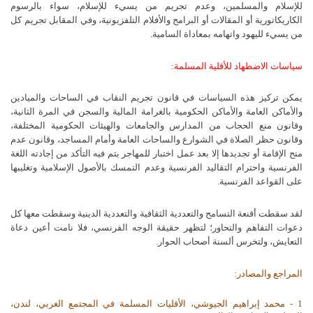
للإسلام والمسلمين، وعدم تجريم من يسيء للإسلام، سواء بالرسوم
الكاريكاتورية أو المقالات أو البرامج والأفلام التلفزيونية، وفي المقابل تجريم كل
من يسيء لليهود واتهامه بمعاداة السامية.
سياسات الاضطهاد للأقلية المسلمة:
يمكن تركيز هذه السياسات في قانون تجريم النقاب في الساحات والميادين
والأماكن العامة والأماكن الحكومية بالغرامة المالية والسجن في المرة الثانية،
وقانون منع الحجاب من المدارس والجامعات والهيئات الحكومية المختلفة،
وقانون حظر الصلاة في الشوارع والساحات العامة وأمام المساجد، وقانون عدم
منح الإقامة أو تجديدها إلا بعد عمل اختبار للمهاجر يتم فيه التأكد من إجادته اللغة
الفرنسية واحترام التقاليد الفرنسية وعدم التمسك بالأصول الإسلامية وتغليبها
على القواعد الفرنسية.
لقد سقطت أقنعة التسامح والتعددية الثقافية والتعددية الدينية وسقطت معها كل
دعوات التفاهم والتحاور؛ لتظهر حقيقة الوجه الفرنسي، فلا نامت أعين دعاة
التعايش، ولتخرس ألسنة أصحاب الحوار.
المراجع والمصادر:
1 - محمد إبراهيم الجيوشي، الأقليات المسلمة في المجتمع الغربي، لندن،