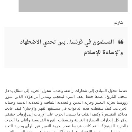
شارك:
المسلمون في فرنسا.. بين تحدي الاضطهاد
والإساءة للإسلام
عندما تتحوّل المبادئ إلى شعارات زائفة، وعندما تتحول الحرية إلى تمثال يدخل
متحف التاريخ؛ عندها فقط يقف المرء ليتعجب ويتدبر أمر هؤلاء الذين ملؤوا
رؤوسنا بحرية التعبير وحرية التدين والتعددية الثقافية والتعددية الدينية وحماية
الحريات.. كيف سقطت هذه الدعوات في مستنقع القهر والإجبار؟ كيف عادت
محاكم التفتيش؟ وكيف انقلب ما يسمى الحرب على الإرهاب إلى إرهاب حقيقي
يدمّر كل إنجازات الحضارة الغربية وفلسفات الثورة الفرنسية وأغلى ما أنجزت
(الحرية الدينية)؟!.. لقد كانت فرنسا تفخر بحرية التعبير عن الرأي وحرية التعبد
وحرية الملبس وحرية الاعتقاد.. فما دهاها؟ ماذا حدث في مدينة النور والتنوير