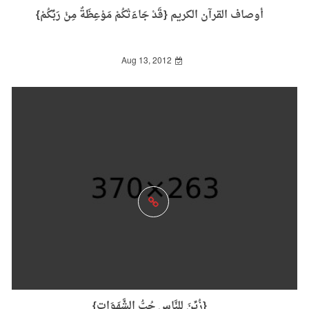
أوصاف القرآن الكريم {قَدْ جَاءَتْكُمْ مَوْعِظَةٌ مِنْ رَبِّكُمْ}
Aug 13, 2012
{زُيِّنَ لِلنَّاسِ حُبُّ الشَّهَوَاتِ}