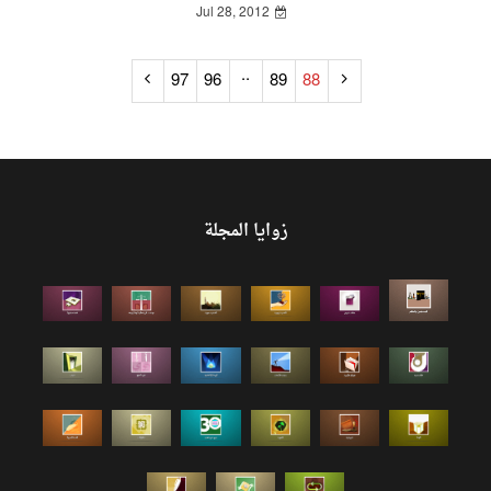
Jul 28, 2012
..
97
96
89
88
زوايا المجلة