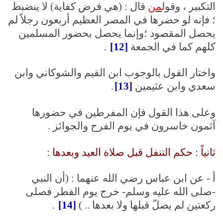
التكبير ، وقول
من
قال : (هي فرض كفاية) لا ينضبط
؛ فإنه لو حضرها في المصر العظيم أربعون رجلاً لم
يحصل المقصود ؛وإنما يحصل بحضور المسلمين
كلهم كما في الجمعة
[12]
.
واختار القول بالوجوب ابن القيم والشوكاني وابن
سعدي وابن عثيمين
[13]
.
وعلى هذا القول فإن المفرطين في حضورها
آثمون خاسرون في يوم الفرح والجوائز .
ثانياً : حكم التنفل قبل صلاة العيد وبعدها :
أ - عن ابن عباس رضي الله عنهما : (أن النبي
-صلى الله عليه وسلم- خرج يوم الفطر فصلى
ركعتين لم يصلّ قبلها ولا بعدها .. )
[14]
.