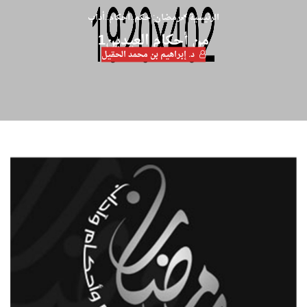
الرئيسية
رمضان: حكم..أحكام..أداب
من أحكام العيدين1
د. إبراهيم بن محمد الحقيل