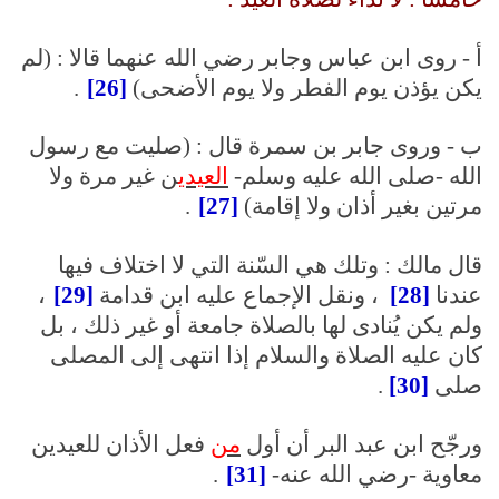
أ - روى ابن عباس وجابر رضي الله عنهما قالا : (لم
يكن يؤذن يوم الفطر ولا يوم الأضحى)
[26]
.
ب - وروى جابر بن سمرة قال : (صليت مع رسول
الله -صلى الله عليه وسلم-
العيدي
ن غير مرة ولا
مرتين بغير أذان ولا إقامة)
[27]
.
قال مالك : وتلك هي السّنة التي لا اختلاف فيها
عندنا
[28]
، ونقل الإجماع عليه ابن قدامة
[29]
،
ولم يكن يُنادى لها بالصلاة جامعة أو غير ذلك ، بل
كان عليه الصلاة والسلام إذا انتهى إلى المصلى
صلى
[30]
.
ورجّح ابن عبد البر أن أول
من
فعل الأذان للعيدين
معاوية -رضي الله عنه-
[31]
.