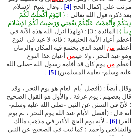
مرتب على إكمال الحج
[4]
. وقال شيخ الإسلام
بعد ذكره قول الله تعالى :
{
اليَوْمَ أَكْمَلْتُ لَكُمْ
دِينَكُمْ وَأَتْمَمْتُ عَلَيْكُمْ نِعْمَتِي وَرَضِيتُ لَكُمُ الإسْلامَ
دِيناً }
[المائدة : 3] : (ولهذا أنزل الله هذه الآية في
أعظم أعياد الأمة الحنيفية ؛ فإنه لا عيد في النوع
أعظم
من
العيد الذي يجتمع فيه المكان والزمان
وهو عيد النحر ، ولا عين
من
أعيان هذا النوع
أعظم
من
يوم كان قد أقامه رسول الله -صلى الله
عليه وسلم- بعامة المسلمين)
[5]
.
وقال أيضاً : (أفضل أيام العام هو يوم النحر ، وقد
قال بعضهم : يوم عرفة ، والأول هو القول الصحيح
؛ لأنّ في السنن عن النبي -صلى الله عليه وسلم-
أنه قال : (أفضل الأيام عند الله يوم النحر ، ثم يوم
القر)
[6]
، لأنه يوم الحج الأكبر في مذهب مالك
والشافعي وأحمد ؛ كما ثبت في الصحيح عن النبي