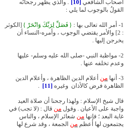
أصحاب الشافعي
[10]
. والذي يظهر رجحانُه
القولُ بالوجوب لما يلي :
1- أمر الله تعالى بها :
{
فَصَلِّ لِرَبِّكَ وَانْحَرْ }
[الكوثر
: 2] والأمر يقتضي الوجوب ، وأمره-النساء أن
يخرجن إليها .
2- مواظبة النبي -صلى الله عليه وسلم- عليها
وعدم تخلفه عنها .
3- أنها
من
أعلام الدين الظاهرة ، وأعلام الدين
الظاهرة فرض كالأذان وغيره
[11]
.
قال شيخ الإسلام : ولهذا رجحنا أن صلاة العيد
واجبة على الأعيان . وقول
من
قال : (لا تجب) في
غاية البعد ؛ فإنها
من
شعائر الإسلام ، والناس
يجتمعون لها أعظم
من
الجمعة ، وقد شرع لها