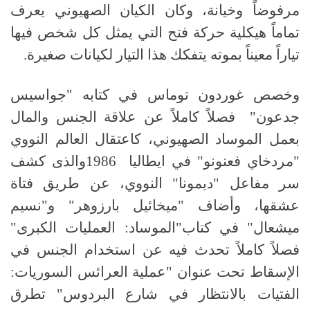
مرفوضاً وخيانة، وكان الكيان الصهيوني يعرف
تماماً هيكلية حركة فتح التي يمثل كل شخص فيها
تياراً معيناً بموته يتفكك هذا التيار لكيانات صغيرة.
وخصص غوردون توماس في كتابه "جواسيس
جدعون" فصلاً كاملاً عن علاقة الجنس والمال
بعمل الموساد الصهيوني، كاعتقال العالم النووي
"مردخاي فعنونو" في ايطاليا 1986والذى كشف
سر مفاعل "ديمونا" النووي، عن طريق فتاة
عشقها، وأضاف "ميخائيل بارزوهر" و"نسيم
ميشعال" في كتاب"الموساد: العمليات الكبرى"
فصلاً كاملاً تحدث فيه عن استخدام الجنس في
الإسقاط تحت عنوان "عملية العرائس السوريات:
الفتيات بالانتظار في شارع البردوس" تطرق