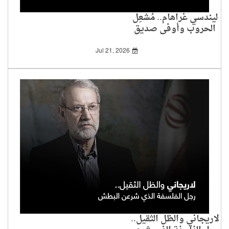
ليندسي غراهام.. مُشعِل
الحروب وأوفى صديق
لإسرائيل
Jul 21, 2026
لاريجاني والظل الثقيل..