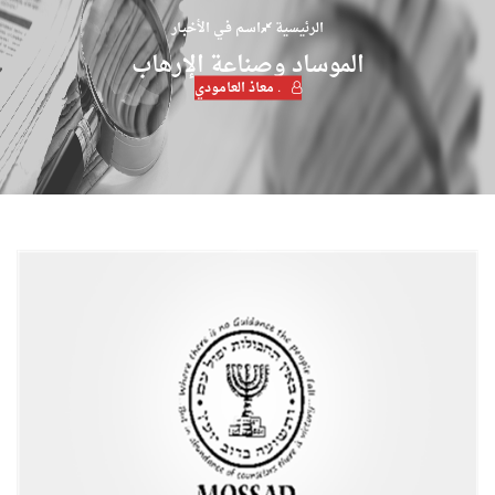
الرئيسية
اسـم فـي الأخبـار
الموساد وصناعة الإرهاب
. معاذ العامودي