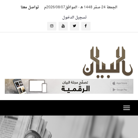
الجمعة 24 صفر 1448 هـ
-
الموافق2026/08/07م
تواصل معنا
تسجيل الدخول
Toggle
navigation