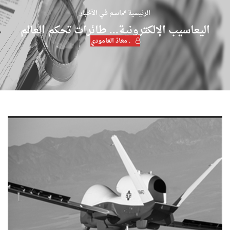
الرئيسية
اسـم فـي الأخبـار
اليعاسيب الإلكترونية... طائرات تحكم العالم
. معاذ العامودي