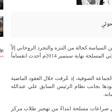
لحوثي
لسياسة كحالة من التنزه والتجرد الروحاني إلاّ
ال
أن الصراع الأخير الذي أحدثته جماعة الحوثي المسلحة نهاية سبتمبر 2014م أحدث انقساماً
لجماعة الصوفية، إذ عُرفت خلال العقود الماضية
وجودها بجانب نظام الرئيس السابق علي عبدالله
ته.
في صراعات مسلحة ابتداءً من تهجير طلاب مركز