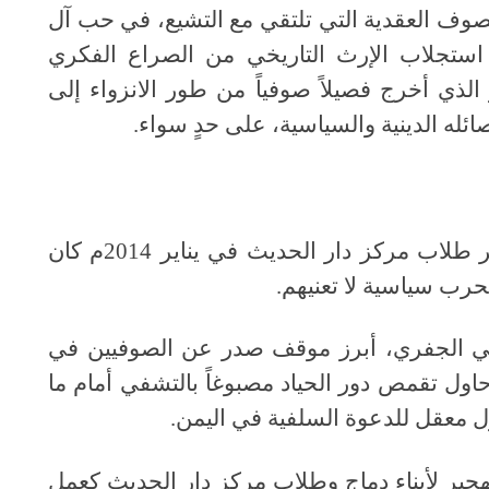
صوف العقدية التي تلتقي مع التشيع، في حب آل
استجلاب الإرث التاريخي من الصراع الفكري
الذي أخرج فصيلاً صوفياً من طور الانزواء إلى
له الدينية والسياسية، على حدٍ سواء.
في حرب الحوثيين في دماج انتهاء بتهجير طلاب مركز دار الحديث في يناير 2014م كان
حرب سياسية لا تعنيهم.
ي الجفري، أبرز موقف صدر عن الصوفيين في
اول تقمص دور الحياد مصبوغاً بالتشفي أمام ما
 معقل للدعوة السلفية في اليمن.
جير لأبناء دماج وطلاب مركز دار الحديث كعمل