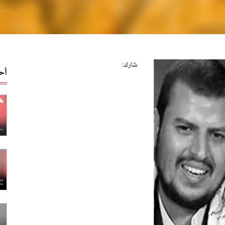
شارك:
أح