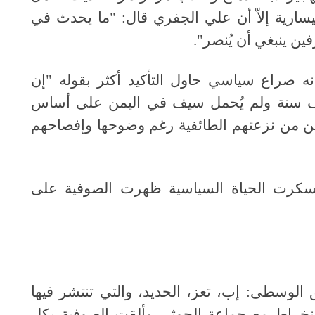
ارية إلاّ أن علي الجفري قال: "ما يحدث في
ين ينبغي أن يُنصر".
نه صراع سياسي حاول التأكيد أكثر بقوله "إن
ألف سنة ولم يُحمل سيف في اليمن على أساس
ين من نزعتهم الطائفية رغم وضوحها وإفصاحهم
وعسكرت الحياة السياسية ظهرت الصوفية على
الوسطى: إب، تعز، الحديد، والتي تنتشر فيها
الانخراط مع جماعة الحوثي وألقت الصوفية بكل